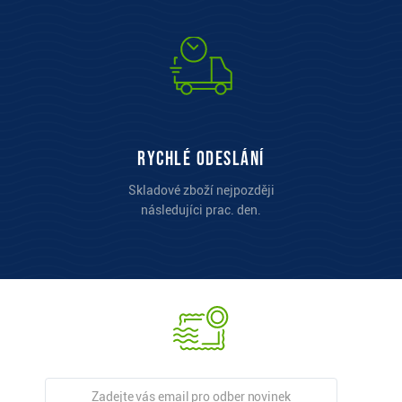
Rychlé odeslání
Skladové zboží nejpozději
následujíci prac. den.