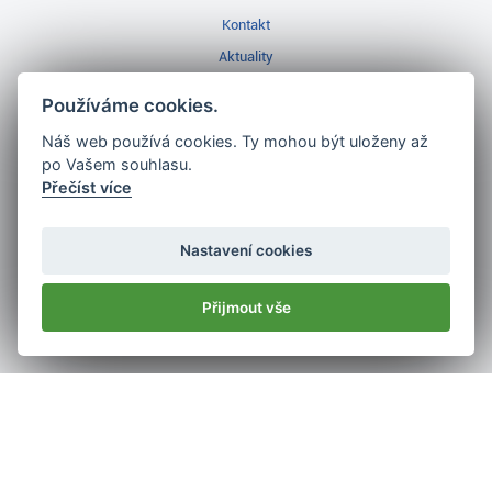
Kontakt
Aktuality
Videa
Používáme cookies.
Prodejna Třinec
Náš web používá cookies. Ty mohou být uloženy až
Golfový slovník
po Vašem souhlasu.
Přečíst více
Nastavení cookies
Nejlépe hodnocený
golf shop
Přijmout vše
v ČR