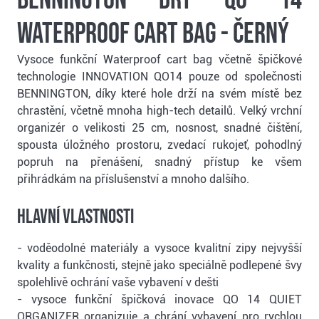
Waterproof cart bag - černý
Vysoce funkční Waterproof cart bag včetně špičkové
technologie INNOVATION QO14 pouze od společnosti
BENNINGTON, díky které hole drží na svém místě bez
chrastění, včetně mnoha high-tech detailů. Velký vrchní
organizér o velikosti 25 cm, nosnost, snadné čištění,
spousta úložného prostoru, zvedací rukojeť, pohodlný
popruh na přenášení, snadný přístup ke všem
přihrádkám na příslušenství a mnoho dalšího.
Hlavní vlastnosti
- voděodolné materiály a vysoce kvalitní zipy nejvyšší
kvality a funkčnosti, stejně jako speciálně podlepené švy
spolehlivě ochrání vaše vybavení v dešti
- vysoce funkční špičková inovace QO 14 QUIET
ORGANIZER organizuje a chrání vybavení pro rychlou