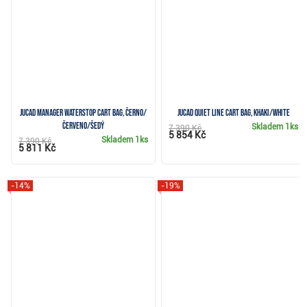
JuCad Manager Waterstop cart bag, černo/
JuCad Quiet Line cart bag, khaki/white
červeno/šedý
Skladem
1ks
7 390 Kč
5 854 Kč
Skladem
1ks
7 390 Kč
5 811 Kč
-14%
-19%