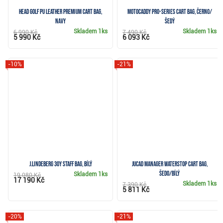
Head Golf PU Leather Premium cart bag,
Motocaddy Pro-Series cart bag, černo/
navy
šedý
Skladem
1ks
Skladem
1ks
6 990 Kč
7 490 Kč
5 990 Kč
6 093 Kč
-10%
-21%
J.Lindeberg 30Y Staff Bag, bílý
JuCad Manager Waterstop cart bag,
šedo/bílý
Skladem
1ks
19 080 Kč
17 190 Kč
Skladem
1ks
7 390 Kč
5 811 Kč
-20%
-21%