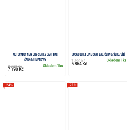
Motocaddy NEW Dry-Series cart bag,
JuCad Quiet Line cart bag, černo/šedo/bílý
černo/limetkový
Skladem
1ks
7 390 Kč
5 854 Kč
Skladem
1ks
8 990 Kč
7 190 Kč
-24%
-21%