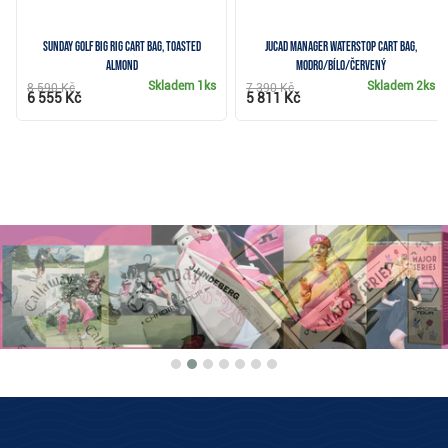
Sunday Golf Big Rig cart bag, toasted
JuCad Manager Waterstop cart bag,
almond
modro/bílo/červený
Skladem
1ks
Skladem
2ks
8 590 Kč
7 390 Kč
6 555 Kč
5 811 Kč