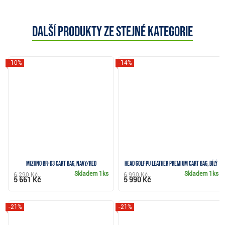
Další produkty ze stejné kategorie
-10%
-14%
Mizuno BR-D3 cart bag, navy/red
Head Golf PU Leather Premium cart bag, bílý
Skladem
1ks
Skladem
1ks
6 290 Kč
6 990 Kč
5 661 Kč
5 990 Kč
-21%
-21%