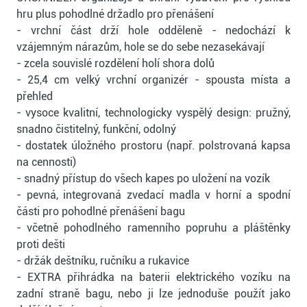
hru plus pohodlné držadlo pro přenášení
- vrchní část drží hole odděleně - nedochází k
vzájemným nárazům, hole se do sebe nezasekávají
- zcela souvislé rozdělení holí shora dolů
- 25,4 cm velký vrchní organizér - spousta místa a
přehled
- vysoce kvalitní, technologicky vyspělý design: pružný,
snadno čistitelný, funkční, odolný
- dostatek úložného prostoru (např. polstrovaná kapsa
na cennosti)
- snadný přístup do všech kapes po uložení na vozík
- pevná, integrovaná zvedací madla v horní a spodní
části pro pohodlné přenášení bagu
- včetně pohodlného ramenního popruhu a pláštěnky
proti dešti
- držák deštníku, ručníku a rukavice
- EXTRA přihrádka na baterii elektrického vozíku na
zadní straně bagu, nebo ji lze jednoduše použít jako