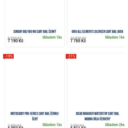
Sunday Golf Big Rig cart bag, černý
Ogio All Elements Silencer cart bag, dusk
Skladem
1ks
Skladem
1ks
8 590 Kč
10 590 Kč
7 190 Kč
7 765 Kč
-19%
-21%
Motocaddy Pro-Series cart bag, černo/
JuCad Manager Waterstop cart bag,
šedý
modro/bílo/červený
Skladem
1ks
Skladem
2ks
7 490 Kč
7 390 Kč