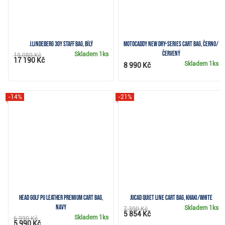
J.Lindeberg 30Y Staff Bag, bílý
Motocaddy NEW Dry-Series cart bag, černo/
červený
Skladem
1ks
19 080 Kč
17 190 Kč
Skladem
1ks
8 990 Kč
-14%
-21%
Head Golf PU Leather Premium cart bag,
JuCad Quiet Line cart bag, khaki/white
navy
Skladem
1ks
7 390 Kč
5 854 Kč
Skladem
1ks
6 990 Kč
5 990 Kč