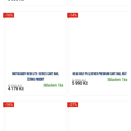
-16%
-14%
Motocaddy NEW Lite-Series cart bag,
Head Golf PU Leather Premium cart bag, bílý
černo/modrý
Skladem
1ks
6 990 Kč
5 990 Kč
Skladem
1ks
4 990 Kč
4 178 Kč
-16%
-27%