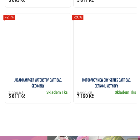
6 093 Kč
5 811 Kč
-21%
-20%
JuCad Manager Waterstop cart bag,
Motocaddy NEW Dry-Series cart bag,
šedo/bílý
černo/limetkový
Skladem
1ks
Skladem
1ks
7 390 Kč
8 990 Kč
5 811 Kč
7 190 Kč