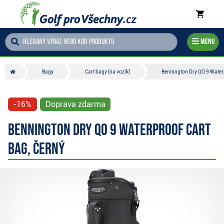
Menu
Bagy
Cart bagy (na vozík)
Bennington Dry QO 9 Waterp
-16%
Doprava zdarma
Bennington Dry QO 9 Waterproof cart
bag, černý