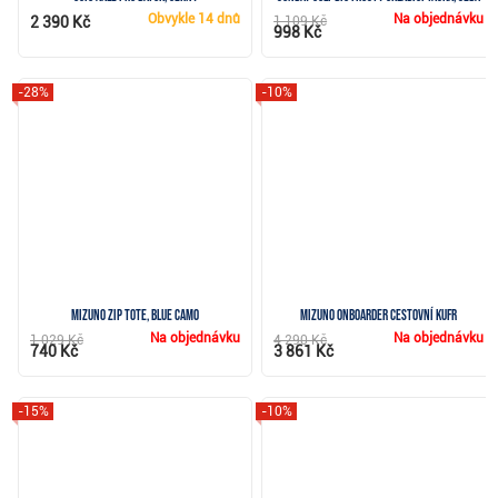
Obvykle
14 dnů
Na objednávku
2 390 Kč
1 109 Kč
998 Kč
-28%
-10%
Mizuno Zip Tote, blue camo
Mizuno Onboarder cestovní kufr
Na objednávku
Na objednávku
1 029 Kč
4 290 Kč
740 Kč
3 861 Kč
-15%
-10%