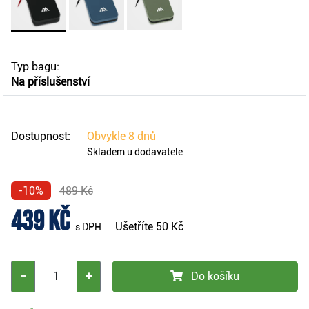
Typ bagu:
Na příslušenství
Dostupnost:
Obvykle
8 dnů
Skladem u dodavatele
-10%
489 Kč
439 Kč
Ušetříte
50 Kč
s DPH
−
+
Do košíku