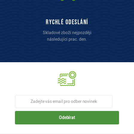
Rychlé odeslání
Skladové zboží nejpozději
následujíci prac. den.
Odebírat