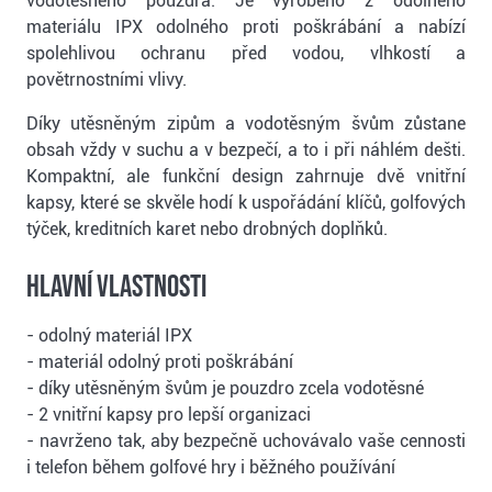
vodotěsného pouzdra. Je vyrobeno z odolného
materiálu IPX odolného proti poškrábání a nabízí
spolehlivou ochranu před vodou, vlhkostí a
povětrnostními vlivy.
Díky utěsněným zipům a vodotěsným švům zůstane
obsah vždy v suchu a v bezpečí, a to i při náhlém dešti.
Kompaktní, ale funkční design zahrnuje dvě vnitřní
kapsy, které se skvěle hodí k uspořádání klíčů, golfových
týček, kreditních karet nebo drobných doplňků.
Hlavní vlastnosti
- odolný materiál IPX
- materiál odolný proti poškrábání
- díky utěsněným švům je pouzdro zcela vodotěsné
- 2 vnitřní kapsy pro lepší organizaci
- navrženo tak, aby bezpečně uchovávalo vaše cennosti
i telefon během golfové hry i běžného používání