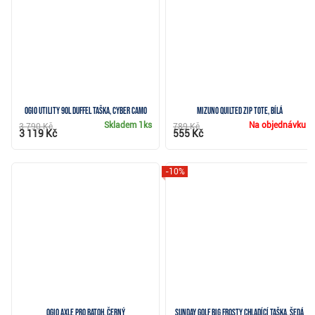
Ogio Utility 90L Duffel taška, cyber camo
Mizuno Quilted Zip Tote, bílá
Skladem
1ks
Na objednávku
3 790 Kč
789 Kč
3 119 Kč
555 Kč
-10%
Ogio Axle Pro batoh, černý
Sunday Golf Big Frosty chladící taška, šedá