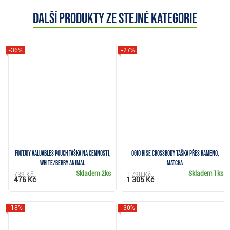
Další produkty ze stejné kategorie
-36%
-27%
FootJoy Valuables Pouch taška na cennosti,
Ogio Rise Crossbody taška přes rameno,
white/berry animal
matcha
Skladem
2ks
Skladem
1ks
739 Kč
1 790 Kč
476 Kč
1 305 Kč
-18%
-30%