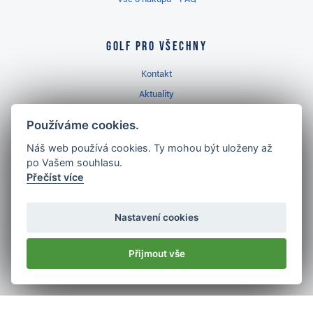
Golf pro všechny
Kontakt
Aktuality
Videa
Používáme cookies.
Prodejna Třinec
Náš web používá cookies. Ty mohou být uloženy až
Golfový slovník
po Vašem souhlasu.
Přečíst více
Nastavení cookies
Nejlépe hodnocený
golf shop
Přijmout vše
v ČR