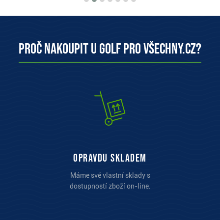
Proč nakoupit u Golf pro všechny.cz?
opravdu skladem
Máme své vlastní sklady s
dostupností zboží on-line.