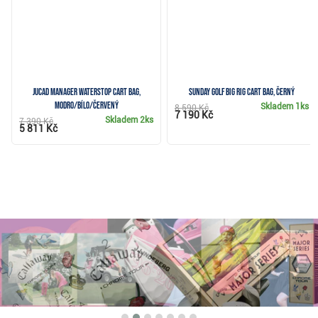
JuCad Manager Waterstop cart bag,
Sunday Golf Big Rig cart bag, černý
modro/bílo/červený
Skladem
1ks
8 590 Kč
7 190 Kč
Skladem
2ks
7 390 Kč
5 811 Kč