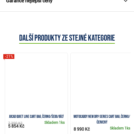
Garance nejlepší ceny
Další produkty ze stejné kategorie
-21%
JuCad Quiet Line cart bag, černo/šedo/bílý
Motocaddy NEW Dry-Series cart bag, černo/
červený
Skladem
1ks
7 390 Kč
5 854 Kč
Skladem
1ks
8 990 Kč