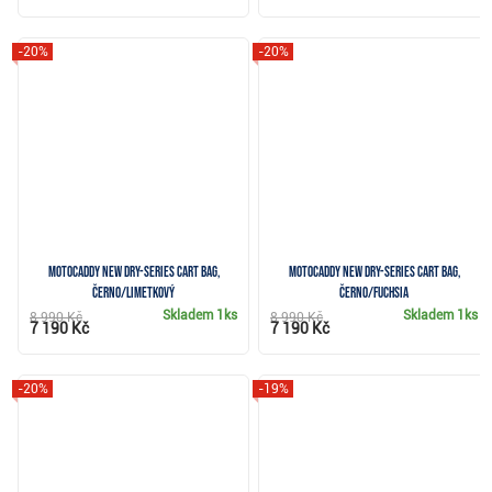
-20%
-20%
Motocaddy NEW Dry-Series cart bag,
Motocaddy NEW Dry-Series cart bag,
černo/limetkový
černo/fuchsia
Skladem
1ks
Skladem
1ks
8 990 Kč
8 990 Kč
7 190 Kč
7 190 Kč
-20%
-19%