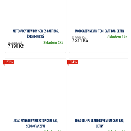
Motocaddy NEW Dry-Series cart bag,
Motocaddy NEW M-TECH cart bag, černý
černo/modrý
Skladem
1ks
8 990 Kč
7 311 Kč
Skladem
2ks
8 990 Kč
7 190 Kč
-21%
-14%
JuCad Manager Waterstop cart bag,
Head Golf PU Leather Premium cart bag,
šedo/oranžový
černý