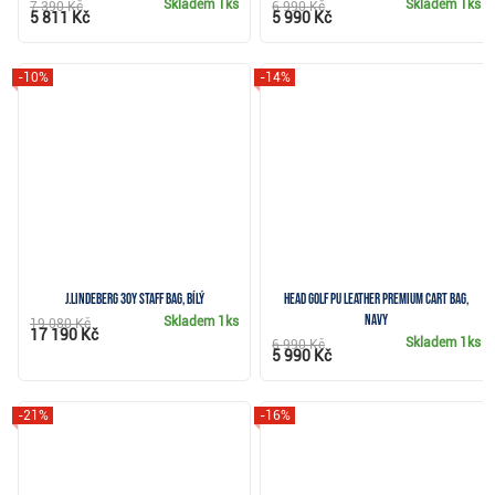
Skladem
1ks
Skladem
1ks
7 390 Kč
6 990 Kč
5 811 Kč
5 990 Kč
-10%
-14%
J.Lindeberg 30Y Staff Bag, bílý
Head Golf PU Leather Premium cart bag,
navy
Skladem
1ks
19 080 Kč
17 190 Kč
Skladem
1ks
6 990 Kč
5 990 Kč
-21%
-16%