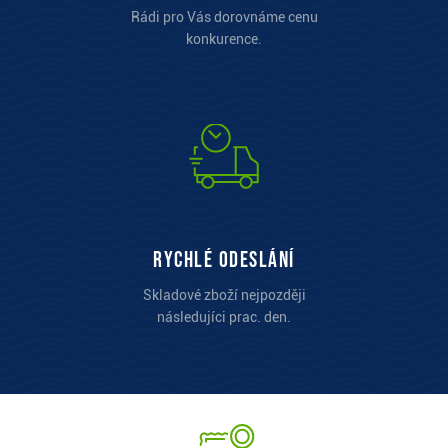
Rádi pro Vás dorovnáme cenu
konkurence.
Rychlé odeslání
Skladové zboží nejpozději
následujíci prac. den.