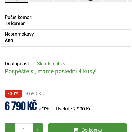
Počet komor:
14 komor
Nepromokavý:
Ano
Dostupnost:
Skladem
4 ks
Pospěšte si, máme poslední 4 kusy!
-30%
9 690 Kč
6 790 Kč
Ušetříte
2 900 Kč
s DPH
−
+
Do košíku