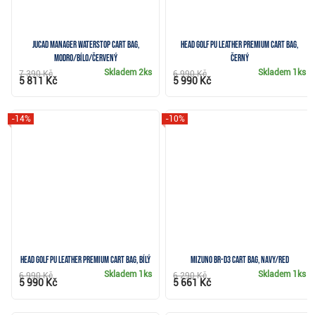
JuCad Manager Waterstop cart bag,
Head Golf PU Leather Premium cart bag,
modro/bílo/červený
černý
Skladem
2ks
Skladem
1ks
7 390 Kč
6 990 Kč
5 811 Kč
5 990 Kč
-14%
-10%
Head Golf PU Leather Premium cart bag, bílý
Mizuno BR-D3 cart bag, navy/red
Skladem
1ks
Skladem
1ks
6 990 Kč
6 290 Kč
5 990 Kč
5 661 Kč