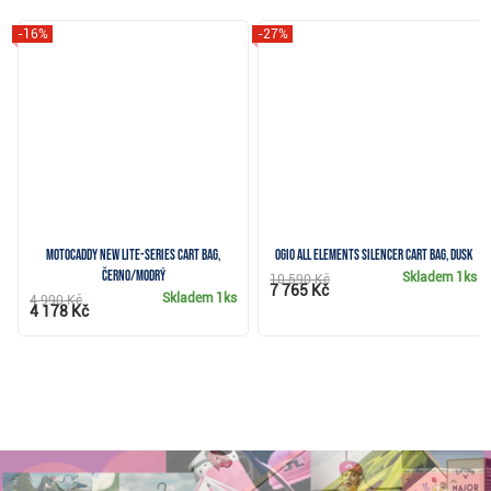
-16%
-27%
Motocaddy NEW Lite-Series cart bag,
Ogio All Elements Silencer cart bag, dusk
černo/modrý
Skladem
1ks
10 590 Kč
7 765 Kč
Skladem
1ks
4 990 Kč
4 178 Kč