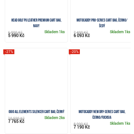
Head Golf PU Leather Premium cart bag,
Motocaddy Pro-Series cart bag, černo/
navy
šedý
Skladem
1ks
Skladem
1ks
6 990 Kč
7 490 Kč
5 990 Kč
6 093 Kč
-27%
-20%
Ogio All Elements Silencer cart bag, černý
Motocaddy NEW Dry-Series cart bag,
černo/fuchsia
Skladem
2ks
10 590 Kč
7 765 Kč
Skladem
1ks
8 990 Kč
7 190 Kč