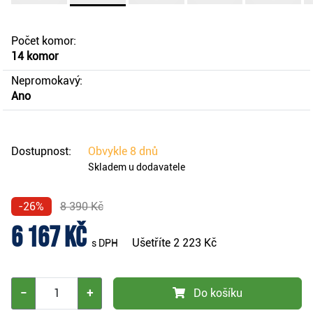
Počet komor:
14 komor
Nepromokavý:
Ano
Dostupnost:
Obvykle
8 dnů
Skladem u dodavatele
-26%
8 390 Kč
6 167 Kč
Ušetříte
2 223 Kč
s DPH
−
+
Do košíku