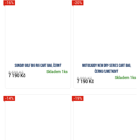
-16%
-20%
Sunday Golf Big Rig cart bag, černý
Motocaddy NEW Dry-Series cart bag,
černo/limetkový
Skladem
1ks
8 590 Kč
7 190 Kč
Skladem
1ks
8 990 Kč
7 190 Kč
-14%
-19%