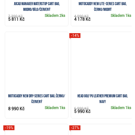
JuCad Manager Waterstop cart bag,
Motocaddy NEW Lite-Series cart bag,
modro/bílo/červený
černo/modrý
Skladem
2ks
Skladem
1ks
7 390 Kč
4 990 Kč
5 811 Kč
4 178 Kč
-14%
Motocaddy NEW Dry-Series cart bag, černo/
Head Golf PU Leather Premium cart bag,
červený
navy
Skladem
1ks
Skladem
1ks
8 990 Kč
6 990 Kč
5 990 Kč
-19%
-27%