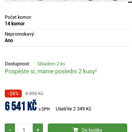
Počet komor:
14 komor
Nepromokavý:
Ano
Dostupnost:
Skladem
2 ks
Pospěšte si, máme poslední 2 kusy!
-26%
8 890 Kč
6 541 Kč
Ušetříte
2 349 Kč
s DPH
−
+
Do košíku