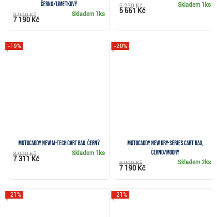
černo/limetkový
Skladem
1ks
6 290 Kč
5 661 Kč
Skladem
1ks
8 990 Kč
7 190 Kč
-19%
-20%
Motocaddy NEW M-TECH cart bag, černý
Motocaddy NEW Dry-Series cart bag,
černo/modrý
Skladem
1ks
8 990 Kč
7 311 Kč
Skladem
2ks
8 990 Kč
7 190 Kč
-21%
-21%