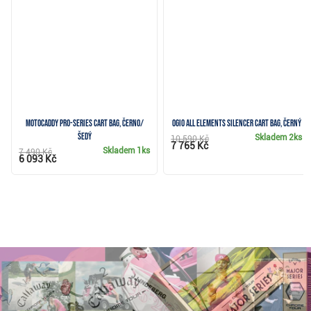
Motocaddy Pro-Series cart bag, černo/
Ogio All Elements Silencer cart bag, černý
šedý
Skladem
2ks
10 590 Kč
7 765 Kč
Skladem
1ks
7 490 Kč
6 093 Kč