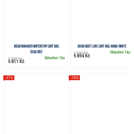
JuCad Manager Waterstop cart bag,
JuCad Quiet Line cart bag, khaki/white
šedo/bílý
Skladem
1ks
7 390 Kč
5 854 Kč
Skladem
1ks
7 390 Kč
5 811 Kč
-21%
-16%