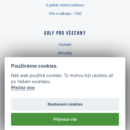
O pohár mistra Indooru
Vše o nákupu - FAQ
Golf pro všechny
Kontakt
Aktuality
Videa
Používáme cookies.
Prodejna Třinec
Náš web používá cookies. Ty mohou být uloženy až
Golfový slovník
po Vašem souhlasu.
Přečíst více
Nastavení cookies
Nejlépe hodnocený
golf shop
Přijmout vše
v ČR