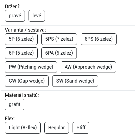
Držení:
pravé
levé
Varianta / sestava:
5P (6 želez)
5PS (7 želez)
6PS (6 želez)
6P (5 želez)
6PA (6 želez)
PW (Pitching wedge)
AW (Approach wedge)
GW (Gap wedge)
SW (Sand wedge)
Materiál shaftů:
grafit
Flex:
Light (A-flex)
Regular
Stiff