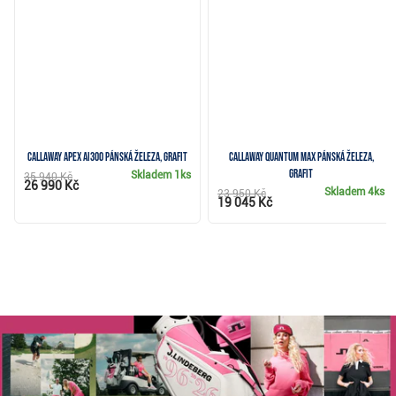
Callaway Apex Ai300 pánská železa, grafit
Callaway Quantum Max pánská železa,
grafit
Skladem
1ks
35 940 Kč
26 990 Kč
Skladem
4ks
23 950 Kč
19 045 Kč