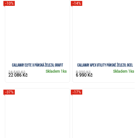
-10%
-14%
Callaway Elyte X pánská železa, grafit
Callaway Apex Utility pánské železo, ocel
Skladem
1ks
Skladem
1ks
24 540 Kč
8 090 Kč
22 086 Kč
6 990 Kč
-37%
-17%