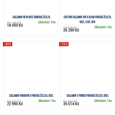
Callaway REVA Rise dámská železa
CUSTOM Callaway Apex Ai200 pánská železa,
ocel, levé, 6PA
Skladem
1ks
25 140 Kč
18 450 Kč
Skladem
1ks
34 140 Kč
26 290 Kč
-40%
-16%
Callaway Paradym X pánská železa, ocel
Callaway X Forged pánská železa, ocel
Skladem
1ks
Skladem
1ks
38 430 Kč
41 930 Kč
22 990 Kč
35 014 Kč