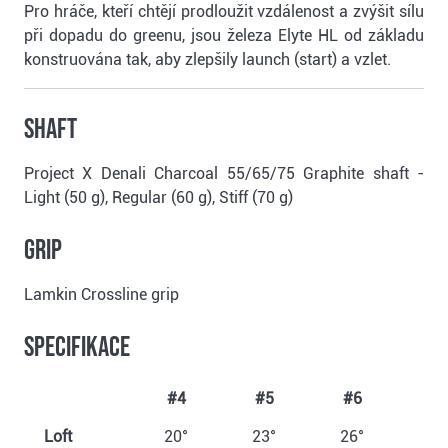
Pro hráče, kteří chtějí prodloužit vzdálenost a zvýšit sílu
při dopadu do greenu, jsou železa Elyte HL od základu
konstruována tak, aby zlepšily launch (start) a vzlet.
Shaft
Project X Denali Charcoal 55/65/75 Graphite shaft -
Light (50 g), Regular (60 g), Stiff (70 g)
Grip
Lamkin Crossline grip
Specifikace
#4
#5
#6
#
Loft
20°
23°
26°
30