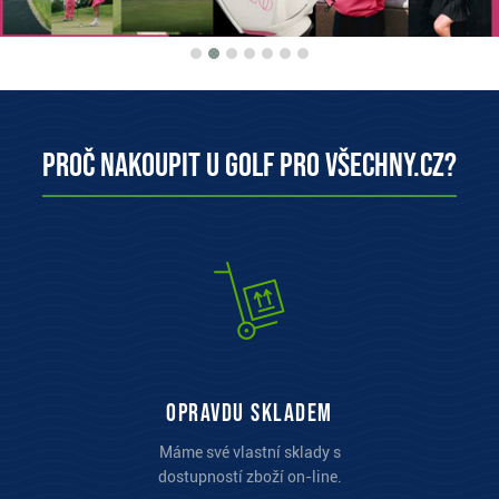
Proč nakoupit u Golf pro všechny.cz?
opravdu skladem
Máme své vlastní sklady s
dostupností zboží on-line.