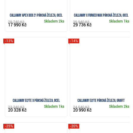
Callaway Apex DCB 21 pánská železa, ocel
Callaway X Forged Max pánská železa, ocel
Skladem
2ks
Skladem
1ks
28 740 Kč
35 940 Kč
17 990 Kč
29 736 Kč
-13%
-14%
Callaway Elyte X pánská železa, ocel
Callaway Elyte pánská železa, grafit
Skladem
1ks
Skladem
2ks
23 340 Kč
24 540 Kč
20 328 Kč
20 990 Kč
-25%
-20%