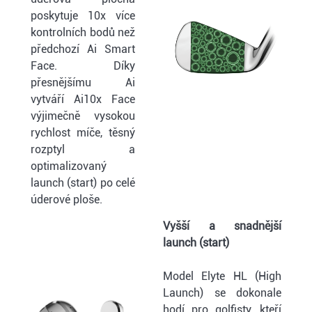
poskytuje 10x více
kontrolních bodů než
předchozí Ai Smart
Face. Díky
přesnějšímu Ai
vytváří Ai10x Face
výjimečně vysokou
rychlost míče, těsný
rozptyl a
optimalizovaný
launch (start) po celé
úderové ploše.
Vyšší a snadnější
launch (start)
Model Elyte HL (High
Launch) se dokonale
hodí pro golfisty, kteří