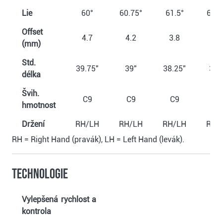
Lie
60°
60.75°
61.5°
62.2
Offset
4.7
4.2
3.8
3.
(mm)
Std.
39.75"
39"
38.25"
37.
délka
Švih.
C9
C9
C9
C
hmotnost
Držení
RH/LH
RH/LH
RH/LH
RH/
RH = Right Hand (pravák), LH = Left Hand (levák).
Technologie
Vylepšená rychlost a
kontrola