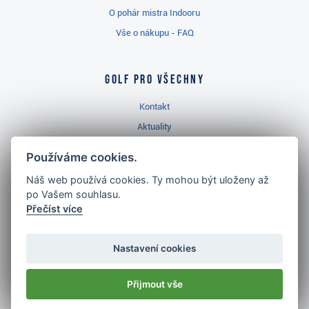
O pohár mistra Indooru
Vše o nákupu - FAQ
Golf pro všechny
Kontakt
Aktuality
Videa
Používáme cookies.
Prodejna Třinec
Náš web používá cookies. Ty mohou být uloženy až
Golfový slovník
po Vašem souhlasu.
Přečíst více
Nastavení cookies
Nejlépe hodnocený
golf shop
Přijmout vše
v ČR