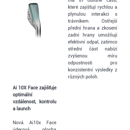
má tři odlišné části,
které zajišťují rychlou a
plynulou interakci s
trávníkem. Ostřejší
přední hrana a zkosení
zadní hrany umožňují
efektivní odpal, zatímco
střední část nabízí
zvýšenou míru
odpustnosti pro
konzistentní výsledky z
různých poloh.
Ai 10X Face zajišťuje
optimální
vzdálenost, kontrolu
a launch
Nová Ai10x Face
úderová plocha