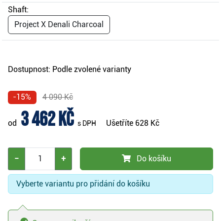
Shaft:
Project X Denali Charcoal
Dostupnost:
Podle zvolené varianty
-15%
4 090 Kč
3 462 Kč
od
Ušetříte
628 Kč
s DPH
−
+
Do košíku
Vyberte variantu pro přidání do košíku