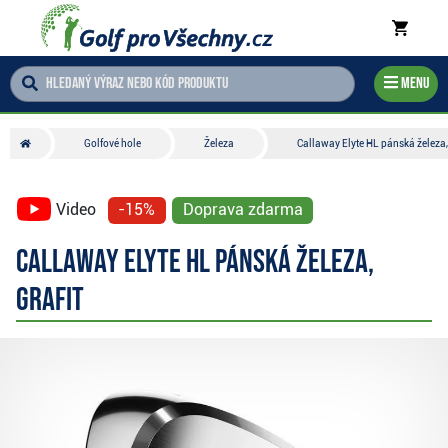
Menu
Golfové hole
Železa
Callaway Elyte HL pánská železa, 
Video
-15%
Doprava zdarma
Callaway Elyte HL pánská železa,
grafit