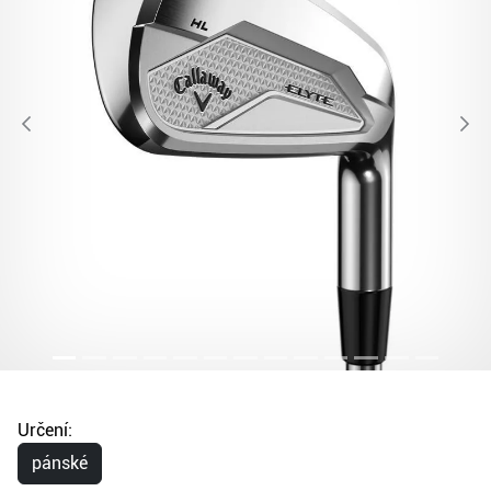
Určení:
pánské