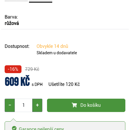
Barva:
růžová
Dostupnost:
Obvykle
14 dnů
Skladem u dodavatele
-16%
729 Kč
609 Kč
Ušetříte
120 Kč
s DPH
−
+
Do košíku
Garance nejlepší ceny