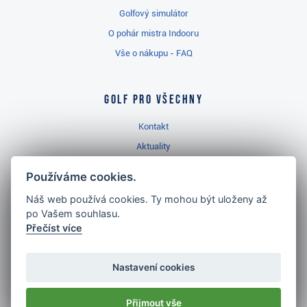
Golfový simulátor
O pohár mistra Indooru
Vše o nákupu - FAQ
Golf pro všechny
Kontakt
Aktuality
Videa
Používáme cookies.
Prodejna Třinec
Náš web používá cookies. Ty mohou být uloženy až
Golfový slovník
po Vašem souhlasu.
Přečíst více
Nastavení cookies
Nejlépe hodnocený
golf shop
Přijmout vše