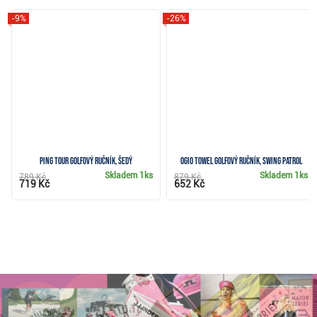
-9%
-26%
Ping Tour golfový ručník, šedý
Ogio Towel golfový ručník, swing patrol
Skladem
1ks
Skladem
1ks
789 Kč
879 Kč
719 Kč
652 Kč