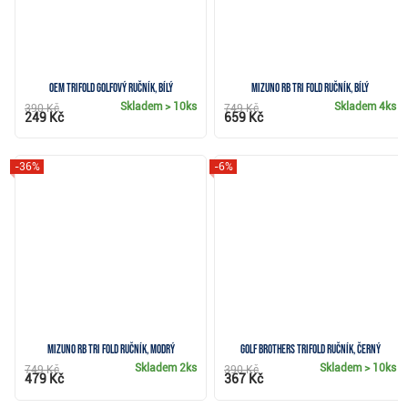
OEM Trifold golfový ručník, bílý
Mizuno RB Tri Fold ručník, bílý
Skladem
> 10ks
Skladem
4ks
390 Kč
749 Kč
249 Kč
659 Kč
-36%
-6%
Mizuno RB Tri Fold ručník, modrý
Golf Brothers Trifold ručník, černý
Skladem
2ks
Skladem
> 10ks
749 Kč
390 Kč
479 Kč
367 Kč