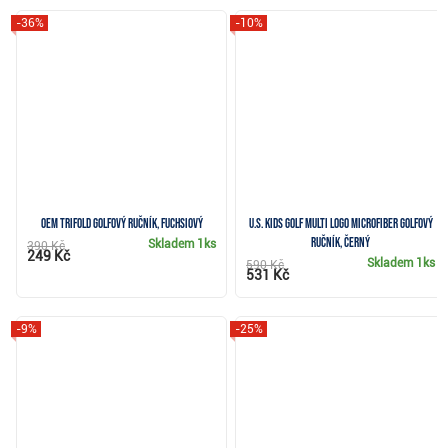
-36%
-10%
OEM TriFold golfový ručník, fuchsiový
U.S. Kids Golf Multi Logo Microfiber golfový
ručník, černý
Skladem
1ks
390 Kč
249 Kč
Skladem
1ks
590 Kč
531 Kč
-9%
-25%