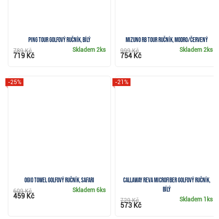
Ping Tour golfový ručník, bílý
Mizuno RB Tour ručník, modro/červený
Skladem
2ks
Skladem
2ks
789 Kč
999 Kč
719 Kč
754 Kč
-25%
-21%
Ogio Towel golfový ručník, safari
Callaway Reva Microfiber golfový ručník,
bílý
Skladem
6ks
609 Kč
459 Kč
Skladem
1ks
729 Kč
573 Kč