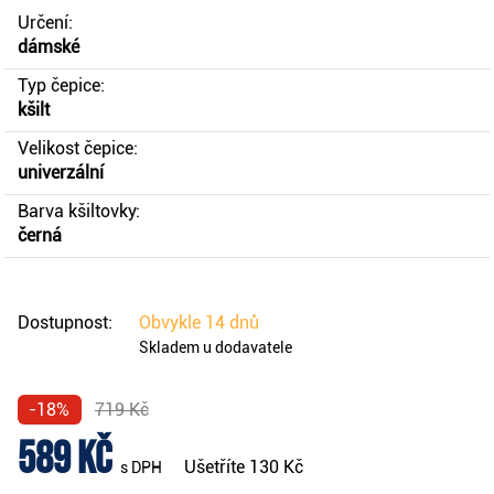
Určení:
dámské
Typ čepice:
kšilt
Velikost čepice:
univerzální
Barva kšiltovky:
černá
Dostupnost:
Obvykle
14 dnů
Skladem u dodavatele
-18%
719 Kč
589 Kč
Ušetříte
130 Kč
s DPH