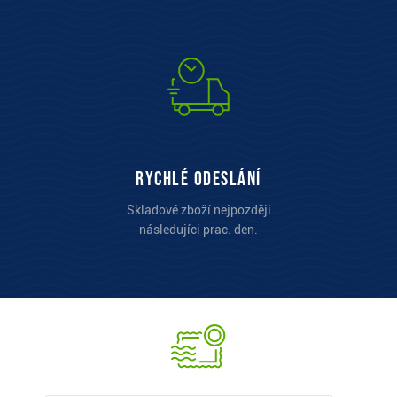
Rychlé odeslání
Skladové zboží nejpozději
následujíci prac. den.