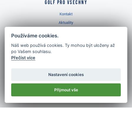
Golf pro všechny
Kontakt
Aktuality
Videa
Používáme cookies.
Prodejna Třinec
Náš web používá cookies. Ty mohou být uloženy až
Golfový slovník
po Vašem souhlasu.
Přečíst více
Nastavení cookies
Nejlépe hodnocený
Přijmout vše
golf shop
v ČR