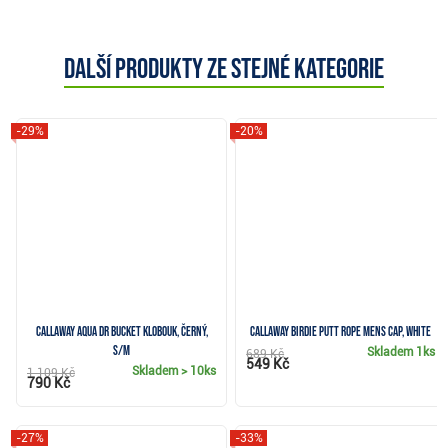
Další produkty ze stejné kategorie
-29%
-20%
Callaway Aqua DR Bucket klobouk, černý,
Callaway Birdie Putt Rope mens cap, white
S/M
Skladem
1ks
689 Kč
549 Kč
Skladem
> 10ks
1 109 Kč
790 Kč
-27%
-33%