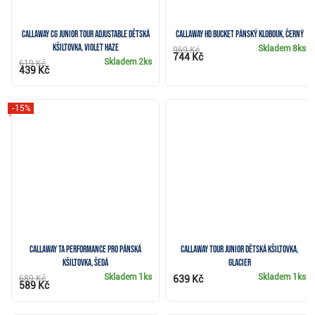
Callaway CG Junior Tour Adjustable dětská
Callaway HD Bucket pánský klobouk, černý
kšiltovka, violet haze
Skladem
8ks
969 Kč
744 Kč
Skladem
2ks
619 Kč
439 Kč
-15%
Callaway TA Performance Pro pánská
Callaway Tour Junior dětská kšiltovka,
kšiltovka, šedá
glacier
Skladem
1ks
Skladem
1ks
689 Kč
639 Kč
589 Kč