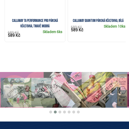
Callaway TA Performance Pro pánská
Callaway Quantum pánská kšiltovka, bílá
kšiltovka, tmavě modrá
Skladem
10ks
689 Kč
589 Kč
Skladem
6ks
689 Kč
589 Kč