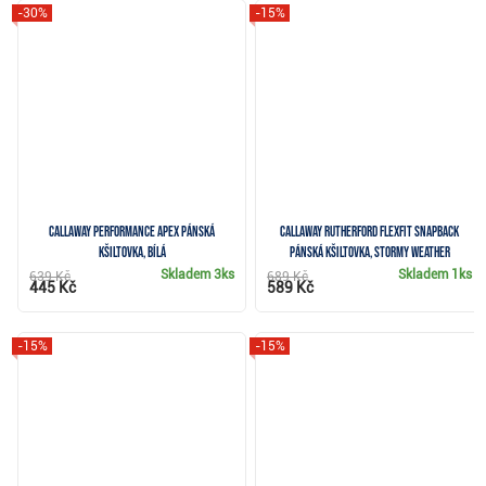
-30%
-15%
Callaway Performance Apex pánská
Callaway Rutherford FLEXFIT Snapback
kšiltovka, bílá
pánská kšiltovka, stormy weather
Skladem
3ks
Skladem
1ks
639 Kč
689 Kč
445 Kč
589 Kč
-15%
-15%