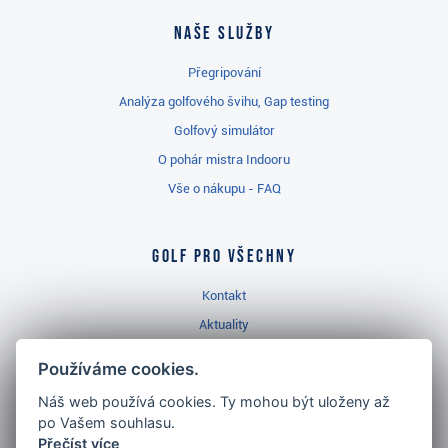
Naše služby
Přegripování
Analýza golfového švihu, Gap testing
Golfový simulátor
O pohár mistra Indooru
Vše o nákupu - FAQ
Golf pro všechny
Kontakt
Aktuality
Videa
Používáme cookies.
Prodejna Třinec
Náš web používá cookies. Ty mohou být uloženy až
Golfový slovník
po Vašem souhlasu.
Přečíst více