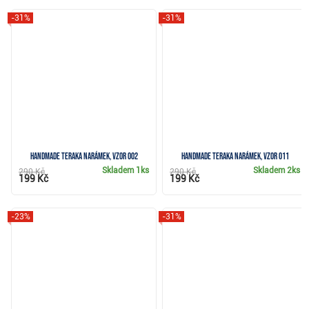
-31%
-31%
Handmade Teraka narámek, vzor 002
Handmade Teraka narámek, vzor 011
Skladem
1ks
Skladem
2ks
290 Kč
290 Kč
199 Kč
199 Kč
-23%
-31%