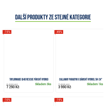
Další produkty ze stejné kategorie
-15%
-49%
TaylorMade Qi4D Rescue pánský hybrid
Callaway Paradym X dámský hybrid, 5H-24°
Skladem
3ks
Skladem
1ks
8 590 Kč
7 895 Kč
7 290 Kč
3 990 Kč
-10%
-19%