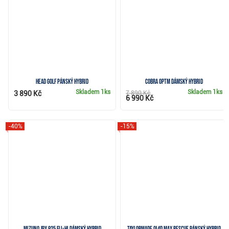
HEAD Golf pánský hybrid
Cobra OPTM dámský hybrid
Skladem
1ks
Skladem
1ks
3 890 Kč
7 890 Kč
6 990 Kč
-40%
-15%
Mizuno JPX 925 Fli-Hi dámský hybrid
TaylorMade Qi4D Max Rescue pánský hybrid