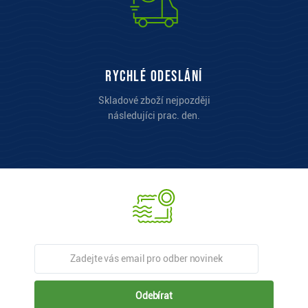
Rychlé odeslání
Skladové zboží nejpozději
následujíci prac. den.
Odebírat