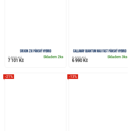
Srixon ZXi pánský hybrid
Callaway Quantum Max Fast pánský hybrid
Skladem
2ks
Skladem
3ks
7 890 Kč
8 590 Kč
7 101 Kč
6 990 Kč
-21%
-13%