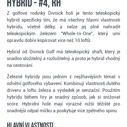
hybrid - #4, RH
Z golfové rodinky Divnick holí je tento teleskopický
hybrid specifický tím, že má všechny hlavní vlastnosti
hybridu, včetně délky, a nelze jej plně nahradit
teleskopickým železem "Whole-In-One", který umí
opravdu dobře kopírovat více než 10 loftů.
Hybrid od Divnick Golf má teleskopický shaft, který je
snadno složitelný a rozložitelný a proto je hybrid vhodný
na cestování.
Železné hybridy jsou jedním z nejžhavějších témat v
odvětví golfového vybavení. Kombinují vlastnosti dutého
driveru a loftu železa a výsledek je senzační. Použitím
hybridu během hry je snadný způsob, jak si snižovat
scóre. Hybridní hole mají výrazně nižší těžiště pro
snadnější odpal míčku a poskytuje více zpětného spinu.
Hlavní vlastnosti