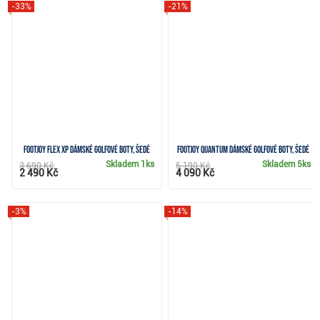
-33%
-21%
FootJoy Flex XP dámské golfové boty, šedé
FootJoy Quantum dámské golfové boty, šedé
Skladem
1ks
Skladem
5ks
3 690 Kč
5 190 Kč
2 490 Kč
4 090 Kč
-3%
-14%