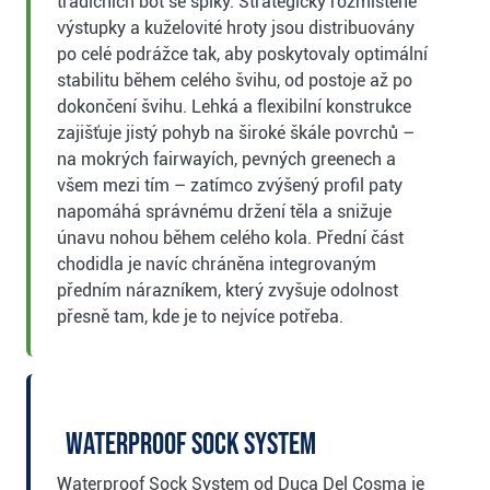
tradičních bot se spiky. Strategicky rozmístěné
výstupky a kuželovité hroty jsou distribuovány
po celé podrážce tak, aby poskytovaly optimální
stabilitu během celého švihu, od postoje až po
dokončení švihu. Lehká a flexibilní konstrukce
zajišťuje jistý pohyb na široké škále povrchů –
na mokrých fairwayích, pevných greenech a
všem mezi tím – zatímco zvýšený profil paty
napomáhá správnému držení těla a snižuje
únavu nohou během celého kola. Přední část
chodidla je navíc chráněna integrovaným
předním nárazníkem, který zvyšuje odolnost
přesně tam, kde je to nejvíce potřeba.
Waterproof Sock System
Waterproof Sock System od Duca Del Cosma je