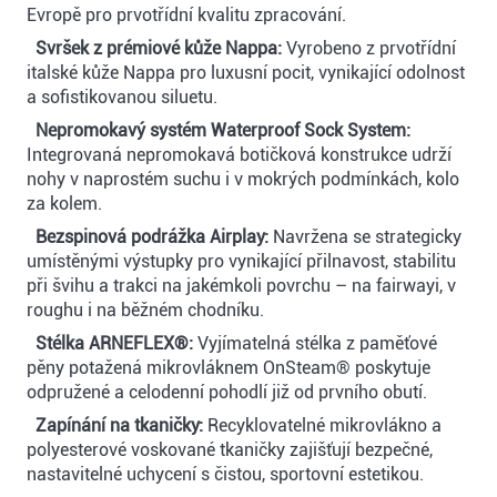
Evropě pro prvotřídní kvalitu zpracování.
Svršek z prémiové kůže Nappa:
Vyrobeno z prvotřídní
italské kůže Nappa pro luxusní pocit, vynikající odolnost
a sofistikovanou siluetu.
Nepromokavý systém Waterproof Sock System:
Integrovaná nepromokavá botičková konstrukce udrží
nohy v naprostém suchu i v mokrých podmínkách, kolo
za kolem.
Bezspinová podrážka Airplay:
Navržena se strategicky
umístěnými výstupky pro vynikající přilnavost, stabilitu
při švihu a trakci na jakémkoli povrchu – na fairwayi, v
roughu i na běžném chodníku.
Stélka ARNEFLEX®:
Vyjímatelná stélka z paměťové
pěny potažená mikrovláknem OnSteam® poskytuje
odpružené a celodenní pohodlí již od prvního obutí.
Zapínání na tkaničky:
Recyklovatelné mikrovlákno a
polyesterové voskované tkaničky zajišťují bezpečné,
nastavitelné uchycení s čistou, sportovní estetikou.