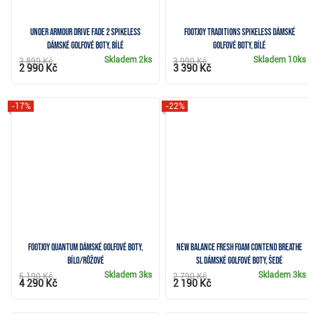
Under Armour Drive Fade 2 Spikeless
FootJoy Traditions Spikeless dámské
dámské golfové boty, bílé
golfové boty, bílé
Skladem
2ks
Skladem
10ks
3 899 Kč
3 990 Kč
2 990 Kč
3 390 Kč
-17%
-22%
FootJoy Quantum dámské golfové boty,
New Balance Fresh Foam Contend Breathe
bílo/růžové
SL dámské golfové boty, šedé
Skladem
3ks
Skladem
3ks
5 190 Kč
2 790 Kč
4 290 Kč
2 190 Kč