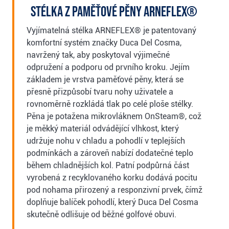
Stélka z paměťové pěny ARNEFLEX®
Vyjímatelná stélka ARNEFLEX® je patentovaný
komfortní systém značky Duca Del Cosma,
navržený tak, aby poskytoval výjimečné
odpružení a podporu od prvního kroku. Jejím
základem je vrstva paměťové pěny, která se
přesně přizpůsobí tvaru nohy uživatele a
rovnoměrně rozkládá tlak po celé ploše stélky.
Pěna je potažena mikrovláknem OnSteam®, což
je měkký materiál odvádějící vlhkost, který
udržuje nohu v chladu a pohodlí v teplejších
podmínkách a zároveň nabízí dodatečné teplo
během chladnějších kol. Patní podpůrná část
vyrobená z recyklovaného korku dodává pocitu
pod nohama přirozený a responzivní prvek, čímž
doplňuje balíček pohodlí, který Duca Del Cosma
skutečně odlišuje od běžné golfové obuvi.