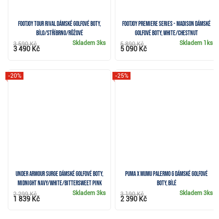
FootJoy Tour Rival dámské golfové boty,
FootJoy Premiere Series - Madison dámské
bílo/stříbrno/růžové
golfové boty, white/chestnut
Skladem
3ks
Skladem
1ks
3 590 Kč
5 890 Kč
3 490 Kč
5 090 Kč
-20%
-25%
Under Armour Surge dámské golfové boty,
Puma x Mumu Palermo G dámské golfové
midnight navy/white/bittersweet pink
boty, bílé
Skladem
3ks
Skladem
3ks
2 299 Kč
3 190 Kč
1 839 Kč
2 390 Kč