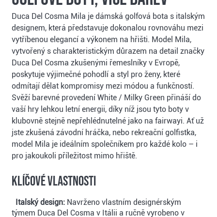
Duca Del Cosma Mila je dámská golfová bota s italským
designem, která představuje dokonalou rovnováhu mezi
vytříbenou elegancí a výkonem na hřišti. Model Mila,
vytvořený s charakteristickým důrazem na detail značky
Duca Del Cosma zkušenými řemeslníky v Evropě,
poskytuje výjimečné pohodlí a styl pro ženy, které
odmítají dělat kompromisy mezi módou a funkčností.
Svěží barevné provedení White / Milky Green přináší do
vaší hry lehkou letní energii, díky níž jsou tyto boty v
klubovně stejně nepřehlédnutelné jako na fairwayi. Ať už
jste zkušená závodní hráčka, nebo rekreační golfistka,
model Mila je ideálním společníkem pro každé kolo – i
pro jakoukoli příležitost mimo hřiště.
Klíčové vlastnosti
Italský design:
Navrženo vlastním designérským
týmem Duca Del Cosma v Itálii a ručně vyrobeno v