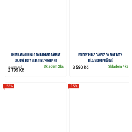
Under Armour Halo Tour Hybrid dámské
FootJoy Pulse dámské golfové boty,
golfové boty, beta tint/posh pink
bílo/modro/růžové
Skladem
2ks
Skladem
4ks
3 499 Kč
3 590 Kč
2 799 Kč
-23%
-15%