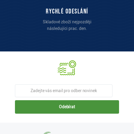
Rychlé odeslání
Skladové zboží nejpozději
následujíci prac. den.
Odebírat