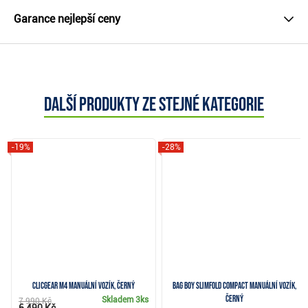
Garance nejlepší ceny
Další produkty ze stejné kategorie
-19%
-28%
Clicgear M4 manuální vozík, černý
Bag Boy Slimfold Compact manuální vozík,
černý
Skladem
3ks
7 990 Kč
6 490 Kč