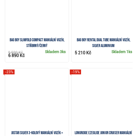
Bag Boy Slimfold Compact manuální vozík,
Bag Boy Rental Dual Tube manuální vozík,
stříbrný/černý
silver aluminium
Skladem
3ks
Skladem
1ks
9 590 Kč
5 210 Kč
6 890 Kč
-23%
-19%
JuStar Silver 3-kolový manuální vozík +
Longridge Ezeglide Junior Cruiser manuální