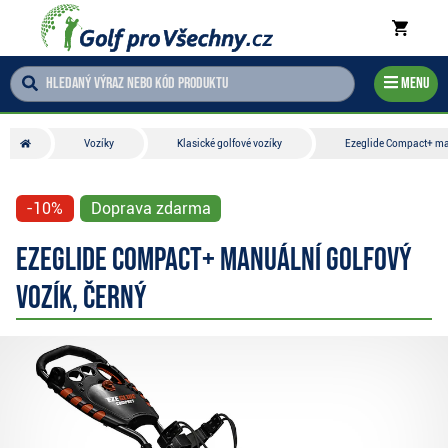
Menu
Vozíky
Klasické golfové vozíky
Ezeglide Compact+ man
-10%
Doprava zdarma
Ezeglide Compact+ manuální golfový
vozík, černý