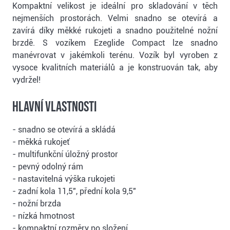
Kompaktní velikost je ideální pro skladování v těch
nejmenších prostorách. Velmi snadno se otevírá a
zavírá díky měkké rukojeti a snadno použitelné nožní
brzdě. S vozíkem Ezeglide Compact lze snadno
manévrovat v jakémkoli terénu. Vozík byl vyroben z
vysoce kvalitních materiálů a je konstruován tak, aby
vydržel!
Hlavní vlastnosti
- snadno se otevírá a skládá
- měkká rukojeť
- multifunkční úložný prostor
- pevný odolný rám
- nastavitelná výška rukojeti
- zadní kola 11,5", přední kola 9,5"
- nožní brzda
- nízká hmotnost
- kompaktní rozměry po složení