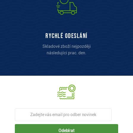
Rychlé odeslání
Skladové zboží nejpozději
následujíci prac. den.
Odebírat