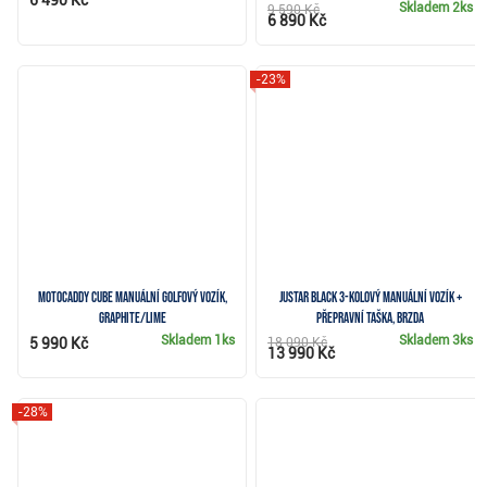
Skladem
2ks
9 590 Kč
6 890 Kč
-23%
Motocaddy CUBE manuální golfový vozík,
JuStar Black 3-kolový manuální vozík +
graphite/lime
přepravní taška, brzda
Skladem
1ks
Skladem
3ks
5 990 Kč
18 090 Kč
13 990 Kč
-28%