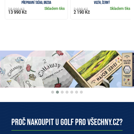
přepravní taška, brzda
vozík, černý
Skladem
6ks
Skladem
5ks
18 090 Kč
2 690 Kč
13 990 Kč
2 190 Kč
Proč nakoupit u Golf pro všechny.cz?