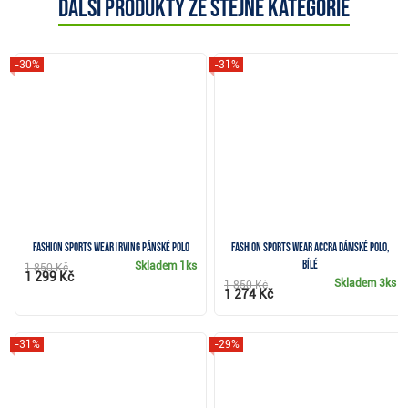
Další produkty ze stejné kategorie
-30%
-31%
Fashion Sports Wear Irving pánské polo
Fashion Sports Wear Accra dámské polo,
bílé
Skladem
1ks
1 850 Kč
1 299 Kč
Skladem
3ks
1 850 Kč
1 274 Kč
-31%
-29%