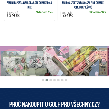
Fashion Sports Wear Charlote dámské polo,
Fashion Sports Wear Accra Pink dámské
bílé
polo, bílo/růžové
Skladem
2ks
Skladem
3ks
1 850 Kč
1 850 Kč
1 274 Kč
1 274 Kč
Proč nakoupit u Golf pro všechny.cz?