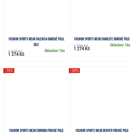
Fashion Sports Wear Valencia dámské polo,
Fashion Sports Wear Charlote dámské polo
bílé
Skladem
1ks
1 790 Kč
1 274 Kč
Skladem
1ks
1 850 Kč
1 274 Kč
-16%
-30%
Fashion sports wear Cordoba pánské polo,
Fashion sports wear DENVER pánské polo