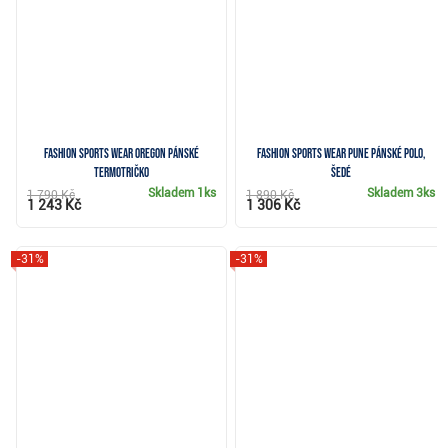
Fashion Sports Wear OREGON pánské
Fashion Sports Wear Pune pánské polo,
termotričko
šedé
Skladem
1ks
Skladem
3ks
1 790 Kč
1 890 Kč
1 243 Kč
1 306 Kč
-31%
-31%