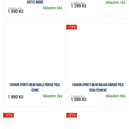
světle modré
Skladem
1ks
1 850 Kč
1 299 Kč
Skladem
6ks
1 890 Kč
1 590 Kč
-14%
Fashion Sports Wear Skulls pánské polo,
Fashion Sports Wear Malaga dámské polo,
černé
šedo/červené
Skladem
2ks
Skladem
5ks
1 890 Kč
1 850 Kč
1 590 Kč
-31%
-31%