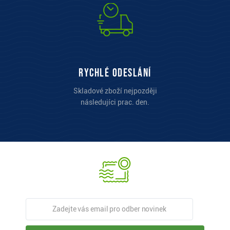
Rychlé odeslání
Skladové zboží nejpozději
následujíci prac. den.