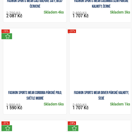
Fashion Sports Wear Cali golfové šaty, bílo/
Fashion Sports Wear COLUMBIA slim pánské
červené
kalhoty, černé
Skladem
4ks
Skladem
3ks
2 790 Kč
2 490 Kč
2 087 Kč
1 707 Kč
-16%
-31%
novinka
Fashion sports wear Cordoba pánské polo,
Fashion Sports Wear DOVER pánské kalhoty,
světle modré
šedé
Skladem
6ks
Skladem
1ks
1 890 Kč
2 490 Kč
1 590 Kč
1 707 Kč
-31%
-24%
novinka
novinka