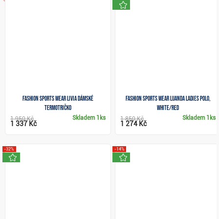
novinka
Fashion Sports Wear LIVIA dámské
Fashion Sports Wear Luanda ladies polo,
termotričko
white/red
Skladem
1ks
Skladem
1ks
1 950 Kč
1 850 Kč
1 337 Kč
1 274 Kč
-32%
-14%
novinka
novinka