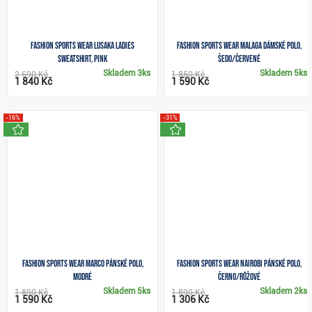
Fashion Sports Wear Lusaka ladies
Fashion Sports Wear Malaga dámské polo,
sweatshirt, pink
šedo/červené
Skladem
3ks
Skladem
5ks
2 690 Kč
1 850 Kč
1 840 Kč
1 590 Kč
-16%
-31%
novinka
novinka
Fashion Sports Wear Marco pánské polo,
Fashion Sports Wear Nairobi pánské polo,
modré
černo/růžové
Skladem
5ks
Skladem
2ks
1 890 Kč
1 890 Kč
1 590 Kč
1 306 Kč