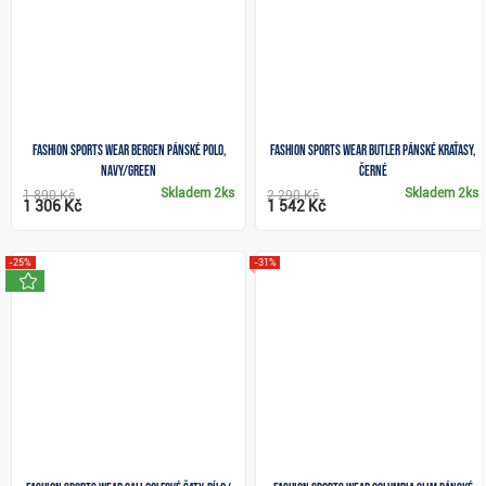
Fashion Sports Wear Bergen pánské polo,
Fashion Sports Wear BUTLER pánské kraťasy,
navy/green
černé
Skladem
2ks
Skladem
2ks
1 890 Kč
2 290 Kč
1 306 Kč
1 542 Kč
-25%
-31%
novinka