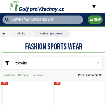
Menu
Výrobci
Fashion Sports Wear
Fashion Sports Wear
Filtrování
Dle názvu
Dle ceny
Dle slevy
Počet záznamů:
38
-31%
-31%