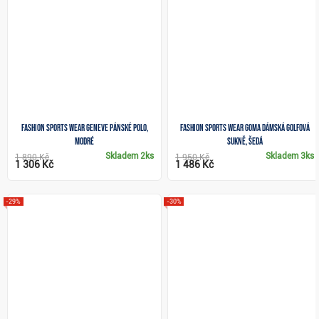
Fashion Sports Wear Geneve pánské polo,
Fashion Sports Wear Goma dámská golfová
modré
sukně, šedá
Skladem
2ks
Skladem
3ks
1 890 Kč
1 950 Kč
1 306 Kč
1 486 Kč
-29%
-30%