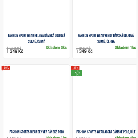
Fashion Sport Wear HELENA dámská golfová
Fashion Sport Wear VENDY dámská golfová
sukně, černá
sukně, černá
Skladem
3ks
Skladem
1ks
1 950 Kč
1 950 Kč
1 349 Kč
1 349 Kč
-30%
-31%
novinka
Fashion sports wear DENVER pánské polo
Fashion Sports Wear Accra dámské polo, bílé