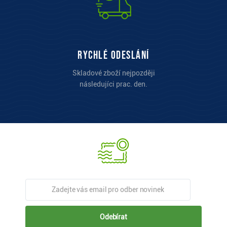
Rychlé odeslání
Skladové zboží nejpozději
následujíci prac. den.
Odebírat