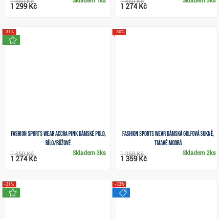
Skladem
1ks
Skladem
3ks
1 850 Kč
1 850 Kč
1 299 Kč
1 274 Kč
-31%
-30%
novinka
Fashion Sports Wear Accra Pink dámské polo,
Fashion Sports Wear dámská golfová sukně,
bílo/růžové
tmavě modrá
Skladem
3ks
Skladem
2ks
1 850 Kč
1 950 Kč
1 274 Kč
1 359 Kč
-31%
-33%
novinka
výprodej