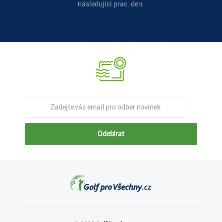
následujíci prac. den.
Odebírat