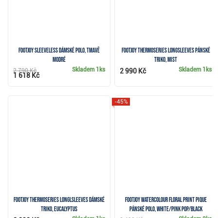
FootJoy Sleeveless dámské polo, tmavě
FootJoy ThermoSeries Longsleeves pánské
modré
triko, mist
Skladem
1ks
Skladem
1ks
2 790 Kč
2 990 Kč
1 618 Kč
-45%
FootJoy ThermoSeries Longlsleeves dámské
FootJoy Watercolour Floral Print Pique
triko, eucalyptus
pánské polo, white/pink pop/black