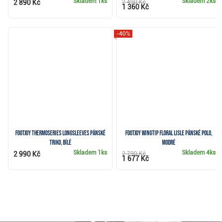
Skladem
1ks
Skladem
2ks
2 890 Kč
2 490 Kč
1 360 Kč
-40%
FootJoy ThermoSeries Longsleeves pánské
FootJoy Wingtip Floral Lisle pánské polo,
triko, bílé
modré
Skladem
1ks
Skladem
4ks
2 990 Kč
2 790 Kč
1 677 Kč