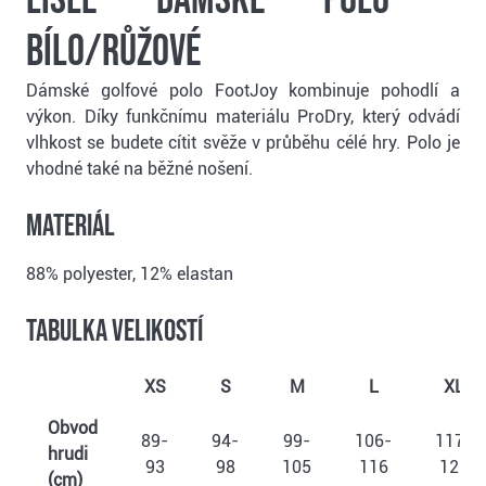
Lisle dámské polo -
bílo/růžové
Dámské golfové polo FootJoy kombinuje pohodlí a
výkon. Díky funkčnímu materiálu ProDry, který odvádí
vlhkost se budete cítit svěže v průběhu célé hry. Polo je
vhodné také na běžné nošení.
Materiál
88% polyester, 12% elastan
Tabulka velikostí
XS
S
M
L
XL
Obvod
89-
94-
99-
106-
117-
hrudi
93
98
105
116
126
(cm)