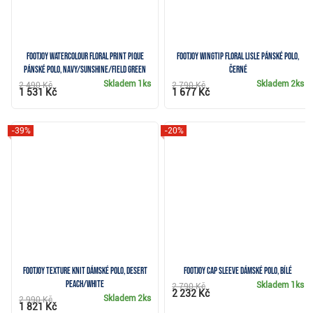
FootJoy Watercolour Floral Print Pique
FootJoy Wingtip Floral Lisle pánské polo,
pánské polo, navy/sunshine/field green
černé
Skladem
1ks
Skladem
2ks
2 490 Kč
2 790 Kč
1 531 Kč
1 677 Kč
-39%
-20%
FootJoy Texture Knit dámské polo, desert
FootJoy Cap Sleeve dámské polo, bílé
peach/white
Skladem
1ks
2 790 Kč
2 232 Kč
Skladem
2ks
2 990 Kč
1 821 Kč