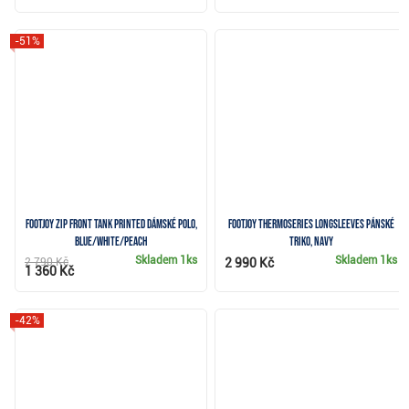
-51%
FootJoy Zip Front Tank Printed dámské polo,
FootJoy ThermoSeries Longsleeves pánské
blue/white/peach
triko, navy
Skladem
1ks
Skladem
1ks
2 790 Kč
2 990 Kč
1 360 Kč
-42%