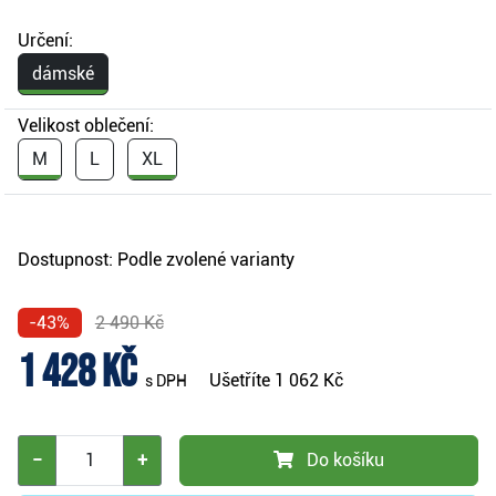
Určení:
dámské
Velikost oblečení:
M
L
XL
Dostupnost:
Podle zvolené varianty
-43%
2 490 Kč
1 428 Kč
Ušetříte
1 062 Kč
s DPH
−
+
Do košíku