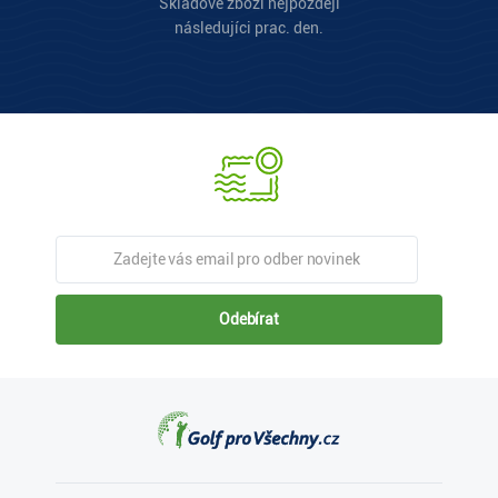
Skladové zboží nejpozději
následujíci prac. den.
Odebírat