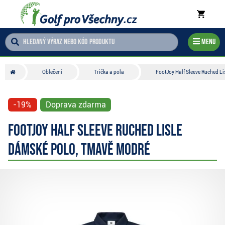
Menu
Oblečení
Trička a pola
FootJoy Half Sleeve Ruched L
-19%
Doprava zdarma
FootJoy Half Sleeve Ruched Lisle
dámské polo, tmavě modré