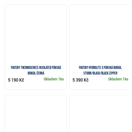
FootJoy ThermoSeries Insulated pánská
FootJoy HydroLite X pánská bunda,
bunda, černá
storm/black/black zipper
Skladem
1ks
Skladem
1ks
5 190 Kč
5 390 Kč