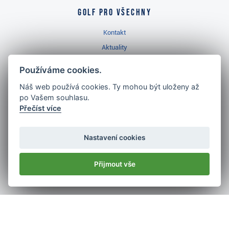
Golf pro všechny
Kontakt
Aktuality
Videa
Používáme cookies.
Prodejna Třinec
Náš web používá cookies. Ty mohou být uloženy až
Golfový slovník
po Vašem souhlasu.
Přečíst více
Nastavení cookies
Nejlépe hodnocený
Přijmout vše
golf shop
v ČR