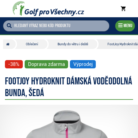
Menu
Oblečení
Bundy do větru i deště
FootJoy Hydroknit d
-38%
Doprava zdarma
Výprodej
FootJoy Hydroknit dámská voděodolná
bunda, šedá