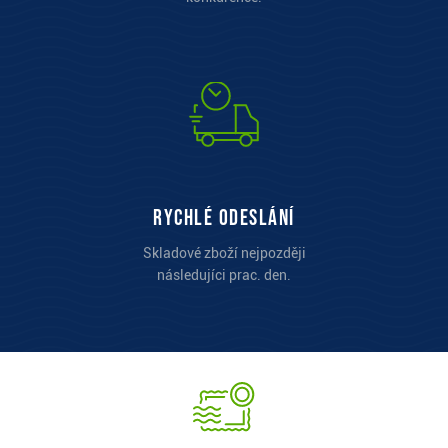
Rychlé odeslání
Skladové zboží nejpozději
následujíci prac. den.