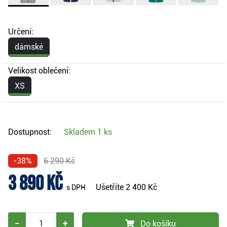
Určení:
dámské
Velikost oblečení:
XS
Dostupnost:
Skladem
1 ks
-38%
6 290 Kč
3 890 Kč
Ušetříte
2 400 Kč
s DPH
−
+
Do košíku