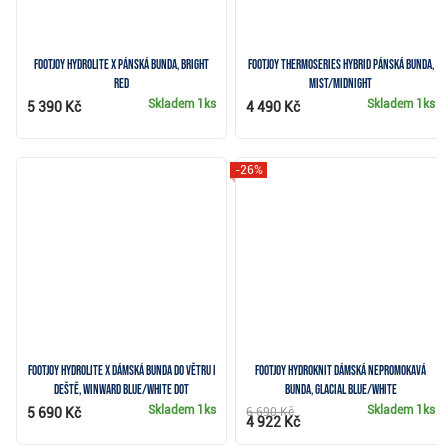
FootJoy HydroLite X pánská bunda, bright
FootJoy ThermoSeries Hybrid pánská bunda,
red
mist/midnight
Skladem
1ks
Skladem
1ks
5 390 Kč
4 490 Kč
-26%
FootJoy HydroLite X dámská bunda do větru i
FootJoy HydroKnit dámská nepromokavá
deště, winward blue/white dot
bunda, glacial blue/white
Skladem
1ks
Skladem
1ks
5 690 Kč
6 690 Kč
4 922 Kč