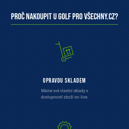
Proč nakoupit u Golf pro všechny.cz?
opravdu skladem
Máme své vlastní sklady s
dostupností zboží on-line.