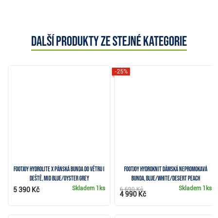
Další produkty ze stejné kategorie
-25%
FootJoy HydroLite X pánská bunda do větru i
FootJoy HydroKnit dámská nepromokavá
deště, mid blue/oyster grey
bunda, blue/white/desert peach
Skladem
1ks
Skladem
1ks
5 390 Kč
6 690 Kč
4 990 Kč