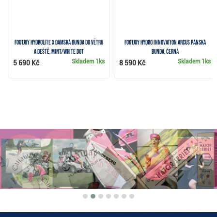
FootJoy HydroLite X dámská bunda do větru
FootJoy Hydro Innovation Arcus pánská
a deště, mint/white dot
bunda, černá
Skladem
1ks
Skladem
1ks
5 690 Kč
8 590 Kč