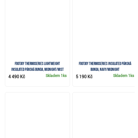
FootJoy ThermoSeries Lightweight
FootJoy ThermoSeries Insulated pánská
Insulated pánská bunda, midnight/mist
bunda, navy/midnight
Skladem
1ks
Skladem
1ks
4 490 Kč
5 190 Kč