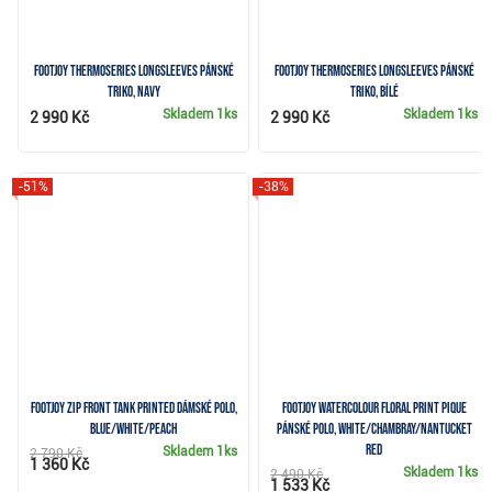
FootJoy ThermoSeries Longsleeves pánské
FootJoy ThermoSeries Longsleeves pánské
triko, navy
triko, bílé
Skladem
1ks
Skladem
1ks
2 990 Kč
2 990 Kč
-51%
-38%
FootJoy Zip Front Tank Printed dámské polo,
FootJoy Watercolour Floral Print Pique
blue/white/peach
pánské polo, white/chambray/nantucket
red
Skladem
1ks
2 790 Kč
1 360 Kč
Skladem
1ks
2 490 Kč
1 533 Kč