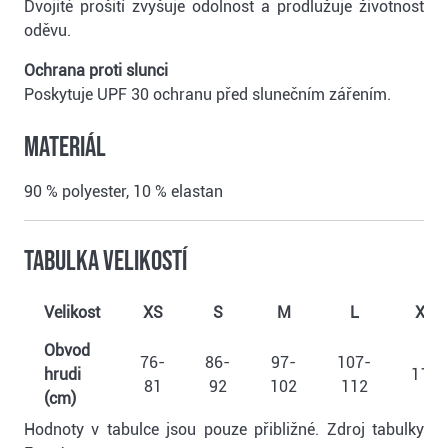
Dvojité prošití zvyšuje odolnost a prodlužuje životnost
oděvu.
Ochrana proti slunci
Poskytuje UPF 30 ochranu před slunečním zářením.
Materiál
90 % polyester, 10 % elastan
Tabulka velikostí
Velikost
XS
S
M
L
XL
Obvod
76-
86-
97-
107-
hrudi
117
81
92
102
112
(cm)
Hodnoty v tabulce jsou pouze přibližné. Zdroj tabulky