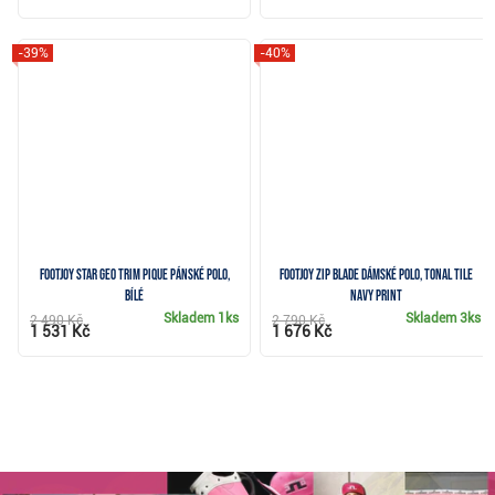
-39%
-40%
FootJoy Star Geo Trim Pique pánské polo,
FootJoy Zip Blade dámské polo, tonal tile
bílé
navy print
Skladem
1ks
Skladem
3ks
2 490 Kč
2 790 Kč
1 531 Kč
1 676 Kč