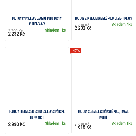
FootJoy Cap Sleeve dámské polo, dusty
FootJoy Zip Blade dámské polo, desert peach
violet/navy
Skladem
4ks
2 790 Kč
2 232 Kč
Skladem
1ks
2 790 Kč
2 232 Kč
-42%
FootJoy ThermoSeries Longsleeves pánské
FootJoy Sleeveless dámské polo, tmavě
triko, mist
modré
Skladem
1ks
Skladem
1ks
2 990 Kč
2 790 Kč
1 618 Kč