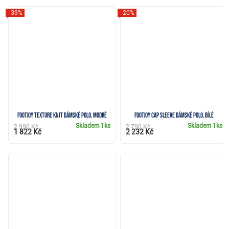
-39%
-20%
FootJoy Texture Knit dámské polo, modré
FootJoy Cap Sleeve dámské polo, bílé
Skladem
1ks
Skladem
1ks
2 990 Kč
2 790 Kč
1 822 Kč
2 232 Kč