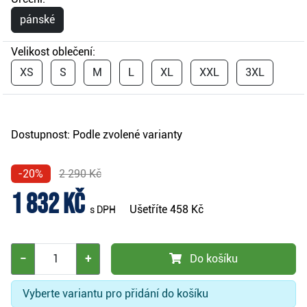
pánské
Velikost oblečení:
XS
S
M
L
XL
XXL
3XL
Dostupnost:
Podle zvolené varianty
-20%
2 290 Kč
1 832 Kč
Ušetříte
458 Kč
s DPH
−
+
Do košíku
Vyberte variantu pro přidání do košíku