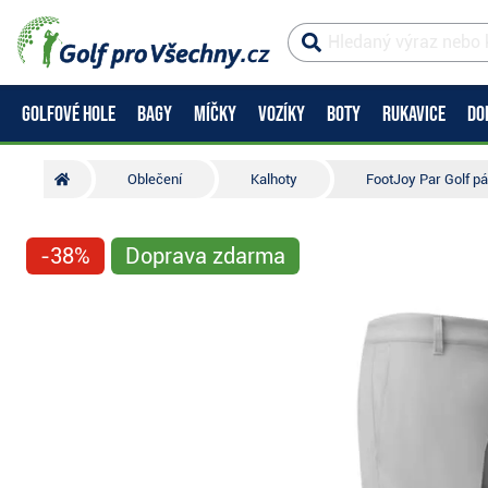
GOLFOVÉ HOLE
BAGY
MÍČKY
VOZÍKY
BOTY
RUKAVICE
DO
Oblečení
Kalhoty
FootJoy Par Golf p
-38%
Doprava zdarma