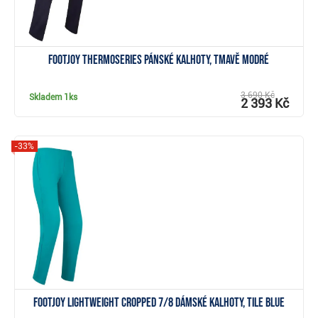
FootJoy ThermoSeries pánské kalhoty, tmavě modré
3 690 Kč
Skladem
1ks
2 393 Kč
-33%
Zobrazit
FootJoy Lightweight Cropped 7/8 dámské kalhoty, tile blue