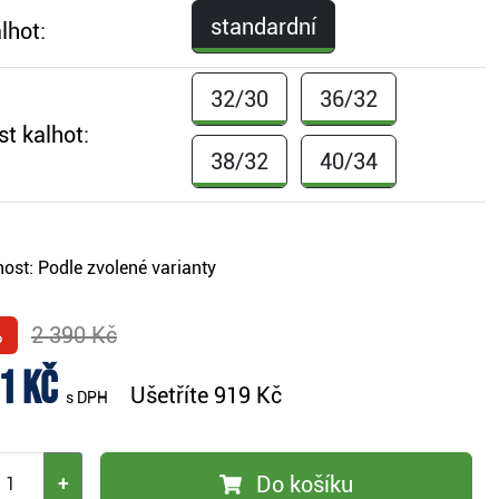
standardní
lhot:
32/30
36/32
st kalhot:
38/32
40/34
ost:
Podle zvolené varianty
%
2 390 Kč
1 Kč
Ušetříte
919 Kč
s DPH
Do košíku
+