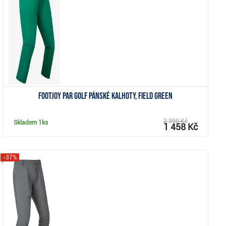
Zobrazit
FootJoy Par Golf pánské kalhoty, field green
2 390 Kč
Skladem
1ks
1 458 Kč
-37%
Zobrazit