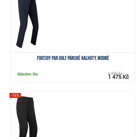
Zobrazit
FootJoy Par Golf pánské kalhoty, modré
2 390 Kč
Skladem
3ks
1 475 Kč
-16%
Zobrazit