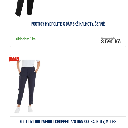
FootJoy HydroLite X dámské kalhoty, černé
4 290 Kč
Skladem
1ks
3 590 Kč
-38%
Zobrazit
FootJoy Lightweight Cropped 7/8 dámské kalhoty, modré