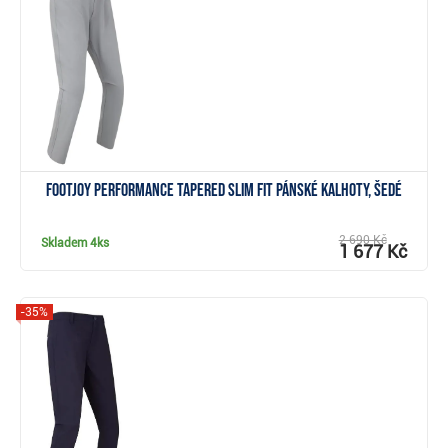
Zobrazit
FootJoy Performance Tapered Slim Fit pánské kalhoty, šedé
2 690 Kč
Skladem
4ks
1 677 Kč
-35%
Zobrazit