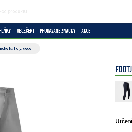
PLŇKY
OBLEČENÍ
PRODÁVANÉ ZNAČKY
AKCE
ánské kalhoty, šedé
FootJ
Určení