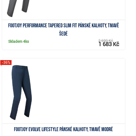
FootJoy Performance Tapered Slim Fit pánské kalhoty, tmavě
šedé
2 690 Kč
Skladem
4ks
1 683 Kč
-36%
Zobrazit
FootJoy Evolve Lifestyle pánské kalhoty, tmavě modré