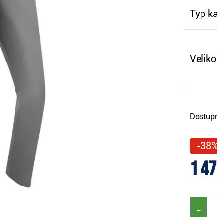
Typ ka
Veliko
Dostupn
-38
1 47
−