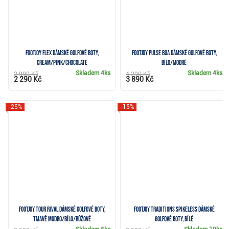
FootJoy Flex dámské golfové boty,
FootJoy Pulse BOA dámské golfové boty,
cream/pink/chocolate
bílo/modré
Skladem
4ks
Skladem
4ks
2 990 Kč
4 290 Kč
2 290 Kč
3 890 Kč
-25%
-15%
FootJoy Tour Rival dámské golfové boty,
FootJoy Traditions Spikeless dámské
tmavě modro/bílo/růžové
golfové boty, bílé