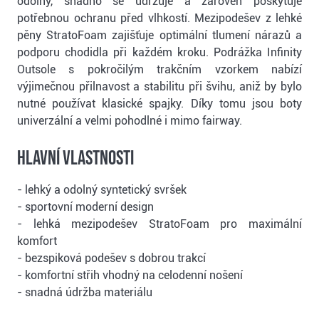
odolný, snadno se udržuje a zároveň poskytuje
potřebnou ochranu před vlhkostí. Mezipodešev z lehké
pěny StratoFoam zajišťuje optimální tlumení nárazů a
podporu chodidla při každém kroku. Podrážka Infinity
Outsole s pokročilým trakčním vzorkem nabízí
výjimečnou přilnavost a stabilitu při švihu, aniž by bylo
nutné používat klasické spajky. Díky tomu jsou boty
univerzální a velmi pohodlné i mimo fairway.
Hlavní vlastnosti
- lehký a odolný syntetický svršek
- sportovní moderní design
- lehká mezipodešev StratoFoam pro maximální
komfort
- bezspiková podešev s dobrou trakcí
- komfortní střih vhodný na celodenní nošení
- snadná údržba materiálu