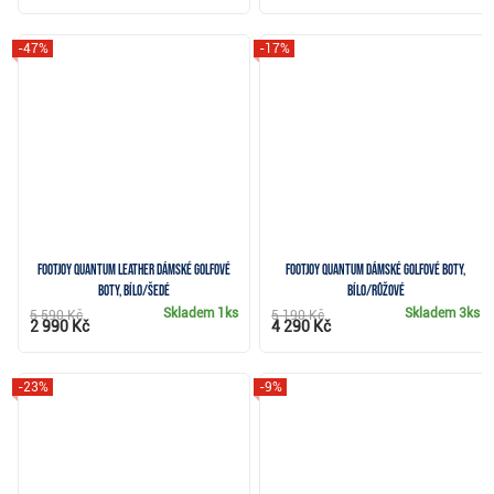
-47%
-17%
FootJoy Quantum Leather dámské golfové
FootJoy Quantum dámské golfové boty,
boty, bílo/šedé
bílo/růžové
Skladem
1ks
Skladem
3ks
5 590 Kč
5 190 Kč
2 990 Kč
4 290 Kč
-23%
-9%