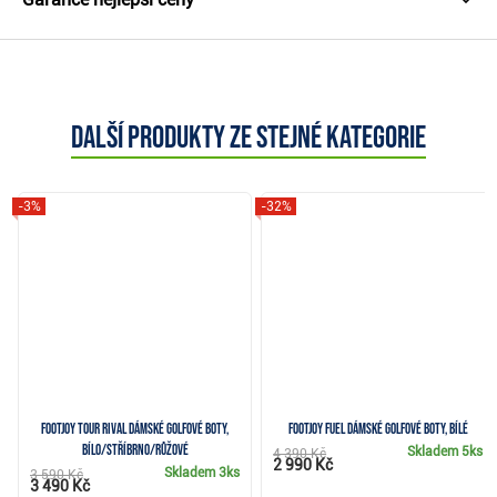
Další produkty ze stejné kategorie
-3%
-32%
FootJoy Tour Rival dámské golfové boty,
FootJoy Fuel dámské golfové boty, bílé
bílo/stříbrno/růžové
Skladem
5ks
4 390 Kč
2 990 Kč
Skladem
3ks
3 590 Kč
3 490 Kč