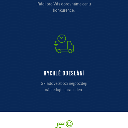
Rádi pro Vás dorovnáme cenu
konkurence.
Rychlé odeslání
Skladové zboží nejpozději
následujíci prac. den.