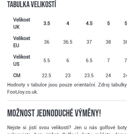
Tabulka velikostí
Velikost
3.5
4
4.5
5
5.5
UK
Velikost
36
36.5
37
38
38.5
EU
Velikost
5.5
6
6.5
7
7.5
US
CM
22.5
23
23.5
24
24.5
Hodnoty v tabulce jsou pouze orientační. Zdroj tabulky
FootJoy.co.uk.
Možnost jednoduché výměny!
Nejste si jistí svou velikostí? Jen u nás golfové boty