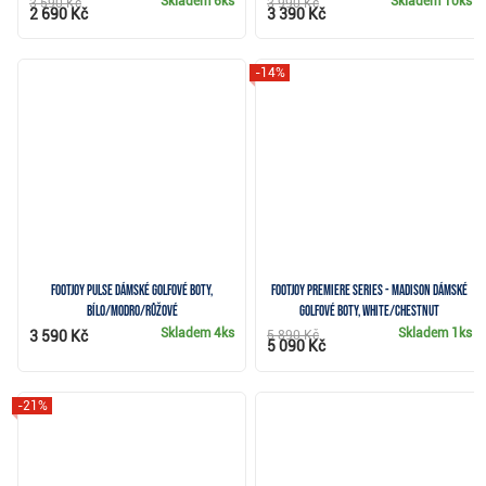
Skladem
6ks
Skladem
10ks
3 590 Kč
3 990 Kč
2 690 Kč
3 390 Kč
-14%
FootJoy Pulse dámské golfové boty,
FootJoy Premiere Series - Madison dámské
bílo/modro/růžové
golfové boty, white/chestnut
Skladem
4ks
Skladem
1ks
3 590 Kč
5 890 Kč
5 090 Kč
-21%