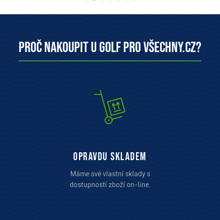
Proč nakoupit u Golf pro všechny.cz?
opravdu skladem
Máme své vlastní sklady s
dostupností zboží on-line.