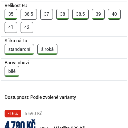
Velikost EU:
35
36.5
37
38
38.5
39
40
41
42
Šířka nártu:
standardní
široká
Barva obuvi:
bílé
Dostupnost:
Podle zvolené varianty
-16%
5 690 Kč
4 790 Kč