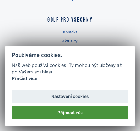
Golf pro všechny
Kontakt
Aktuality
Videa
Používáme cookies.
Prodejna Třinec
Náš web používá cookies. Ty mohou být uloženy až
Golfový slovník
po Vašem souhlasu.
Přečíst více
Nastavení cookies
Nejlépe hodnocený
Přijmout vše
golf shop
v ČR