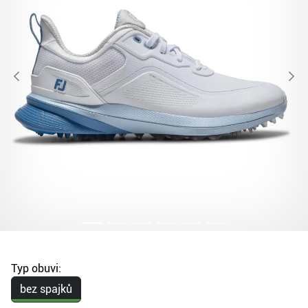
Typ obuvi:
bez spajků