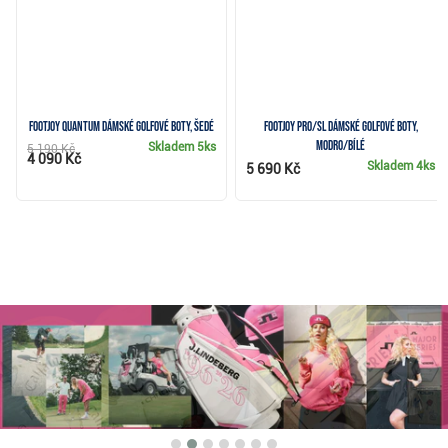
FootJoy Quantum dámské golfové boty, šedé
FootJoy Pro/SL dámské golfové boty,
modro/bílé
Skladem
5ks
5 190 Kč
4 090 Kč
Skladem
4ks
5 690 Kč