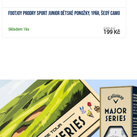
FootJoy ProDry Sport Junior dětské ponožky, 1pár, šedý camo
249 Kč
Skladem
1ks
199 Kč