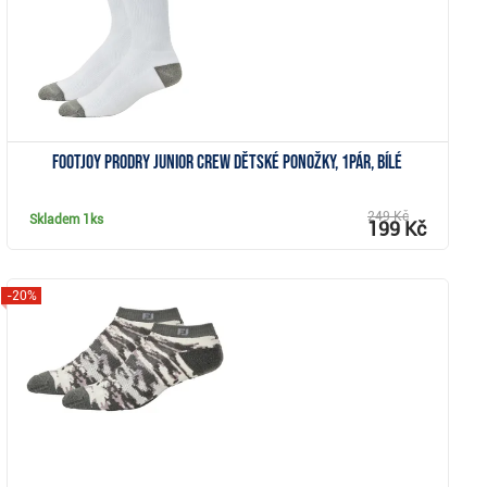
FootJoy ProDry Junior Crew dětské ponožky, 1pár, bílé
249 Kč
Skladem
1ks
199 Kč
-20%
Zobrazit