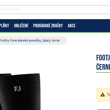
PLŇKY
OBLEČENÍ
PRODÁVANÉ ZNAČKY
AKCE
ProDry Crew pánské ponožky, 2páry, černé
FootJ
čern
Te