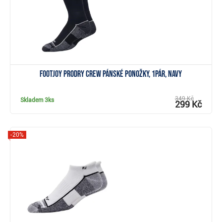
FootJoy ProDry Crew pánské ponožky, 1pár, navy
349 Kč
Skladem
3ks
299 Kč
-20%
Zobrazit