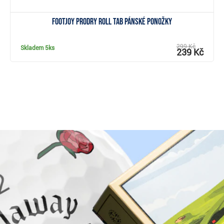
FootJoy ProDry Roll Tab pánské ponožky
299 Kč
Skladem
5ks
239 Kč
Proč nakoupit u Golf pro všechny.cz?