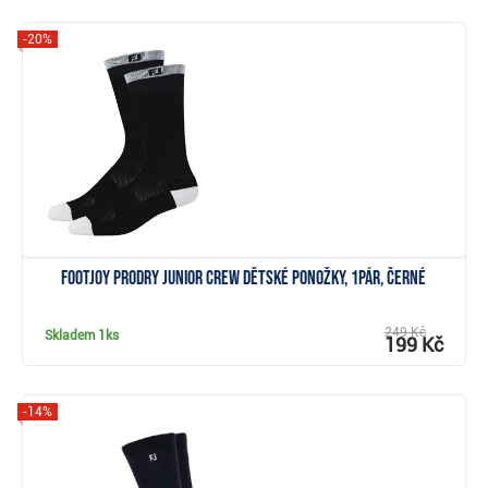
-20%
Zobrazit
FootJoy ProDry Junior Crew dětské ponožky, 1pár, černé
249 Kč
Skladem
1ks
199 Kč
-14%
Zobrazit