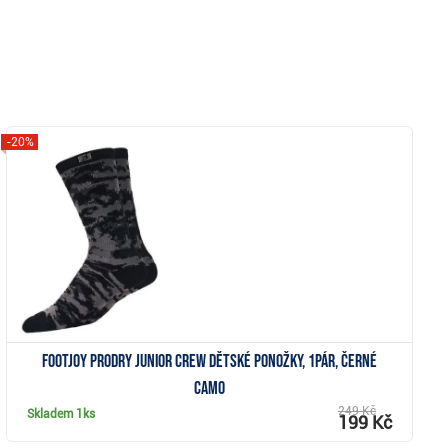
-20%
Zobrazit
FootJoy ProDry Junior Crew dětské ponožky, 1pár, černé
camo
249 Kč
Skladem
1ks
199 Kč