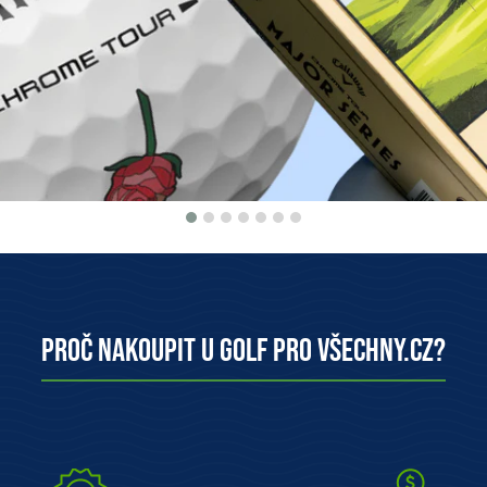
dstandardní servis
Skvělé ceny
akládáme si na nejlepším
Rádi pro Vás dorovnáme c
hodnocení zákazníků
konkurence.