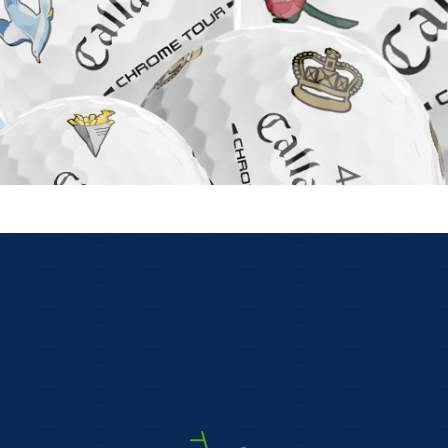
Na
opravdu skladem
Z
Máme své vlastní sklady s
dostupností zboží on-line.