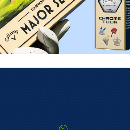
Rychlé odeslání
enu
Skladové zboží nejpozději
následujíci prac. den.