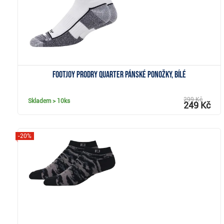
FootJoy ProDry Quarter pánské ponožky, bílé
299 Kč
Skladem
> 10ks
249 Kč
-20%
Zobrazit