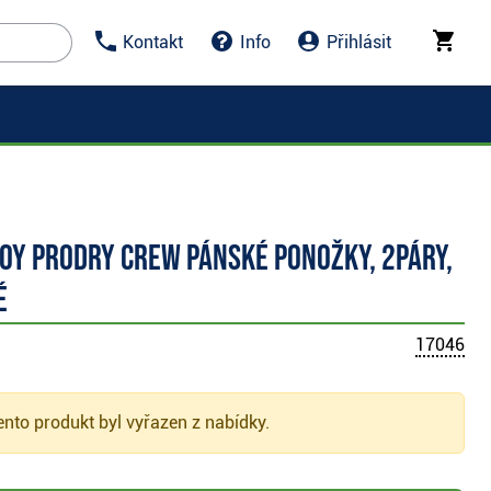
Kontakt
Info
Přihlásit
oy ProDry Crew pánské ponožky, 2páry,
é
17046
nto produkt byl vyřazen z nabídky.