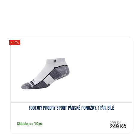
-17%
Zobrazit
FootJoy ProDry Sport pánské ponožky, 1pár, bílé
299 Kč
Skladem
> 10ks
249 Kč