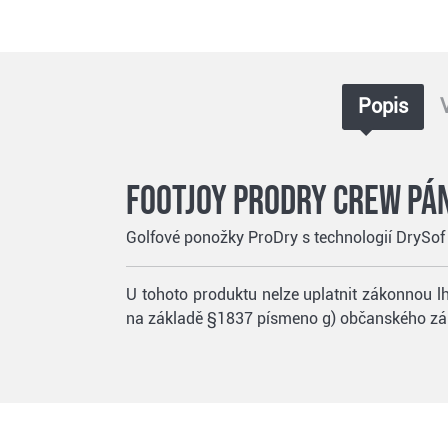
Popis
FootJoy ProDry Crew pán
Golfové ponožky ProDry s technologií DrySof o
U tohoto produktu nelze uplatnit zákonnou lh
na základě §1837 písmeno g) občanského zá