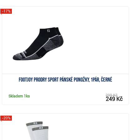
-17%
Zobrazit
FootJoy ProDry Sport pánské ponožky, 1pár, černé
299 Kč
Skladem
1ks
249 Kč
-20%
Zobrazit