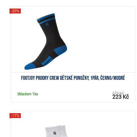
-20%
Zobrazit
FootJoy ProDry Crew dětské ponožky, 1pár, černo/modré
279 Kč
Skladem
1ks
223 Kč
-17%
Zobrazit