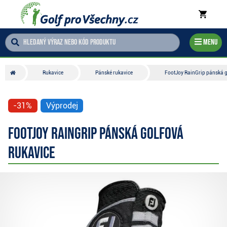
Menu
Rukavice
Pánské rukavice
FootJoy RainGrip pánská g
-31%
Výprodej
FootJoy RainGrip pánská golfová
rukavice