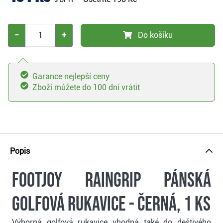
−
+
Do košíku
Garance nejlepší ceny
Zboží můžete do 100 dní vrátit
Popis
FootJoy RainGrip pánská
golfová rukavice - černá, 1 ks
Výborná golfová rukavice vhodná také do deštivého