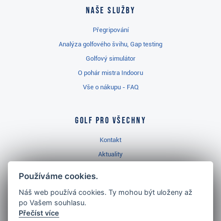
Naše služby
Přegripování
Analýza golfového švihu, Gap testing
Golfový simulátor
O pohár mistra Indooru
Vše o nákupu - FAQ
Golf pro všechny
Kontakt
Aktuality
Videa
Používáme cookies.
Prodejna Třinec
Náš web používá cookies. Ty mohou být uloženy až
Golfový slovník
po Vašem souhlasu.
Přečíst více