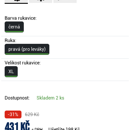
Barva rukavice:
černá
Ruka:
pravá (pro leváky)
Velikost rukavice:
XL
Dostupnost:
Skladem
2 ks
-31%
629 Kč
431 Kč
Ušetříte
198 Kč
s DPH