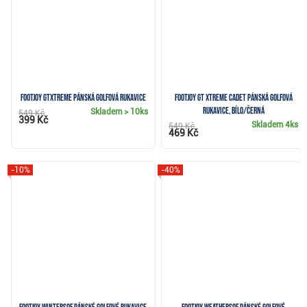
FootJoy GTxtreme pánská golfová rukavice
FootJoy GT Xtreme Cadet pánská golfová
rukavice, bílo/černá
Skladem
> 10ks
549 Kč
399 Kč
Skladem
4ks
549 Kč
469 Kč
-10%
-40%