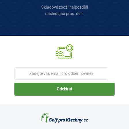
Skladové zboží nejpozději
následujíci prac. den.
Odebírat