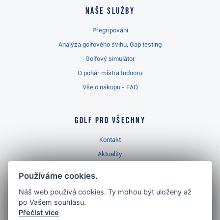
Naše služby
Přegripování
Analýza golfového švihu, Gap testing
Golfový simulátor
O pohár mistra Indooru
Vše o nákupu - FAQ
Golf pro všechny
Kontakt
Aktuality
Videa
Používáme cookies.
Prodejna Třinec
Náš web používá cookies. Ty mohou být uloženy až
Golfový slovník
po Vašem souhlasu.
Přečíst více