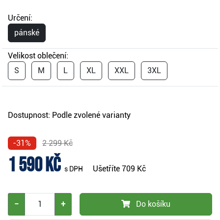
Určení:
pánské
Velikost oblečení:
S
M
L
XL
XXL
3XL
Dostupnost:
Podle zvolené varianty
-31%
2 299 Kč
1 590 Kč
Ušetříte
709 Kč
s DPH
−
+
Do košíku