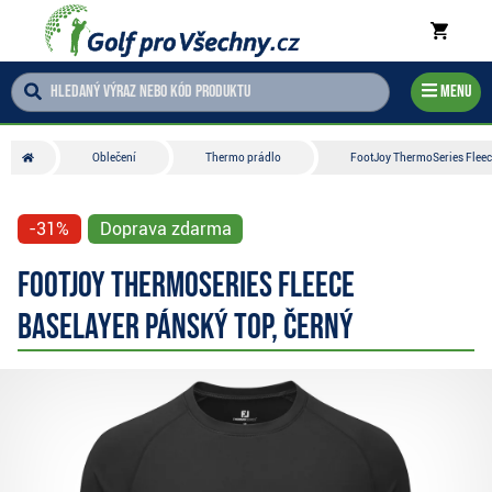
Menu
Oblečení
Thermo prádlo
FootJoy ThermoSeries Fleece
-31%
Doprava zdarma
FootJoy ThermoSeries Fleece
Baselayer pánský top, černý