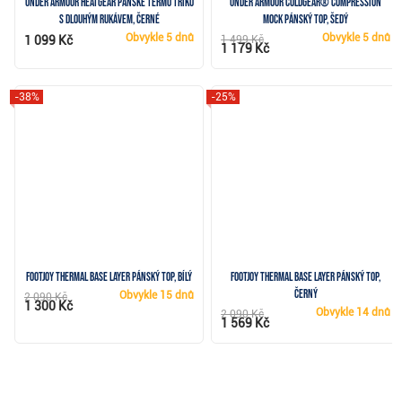
Under Armour HeatGear pánské termo triko
Under Armour ColdGear® Compression
s dlouhým rukávem, černé
Mock pánský top, šedý
Obvykle
5 dnů
Obvykle
5 dnů
1 099 Kč
1 499 Kč
1 179 Kč
-38%
-25%
FootJoy Thermal Base Layer pánský top, bílý
FootJoy Thermal Base Layer pánský top,
černý
Obvykle
15 dnů
2 090 Kč
1 300 Kč
Obvykle
14 dnů
2 090 Kč
1 569 Kč