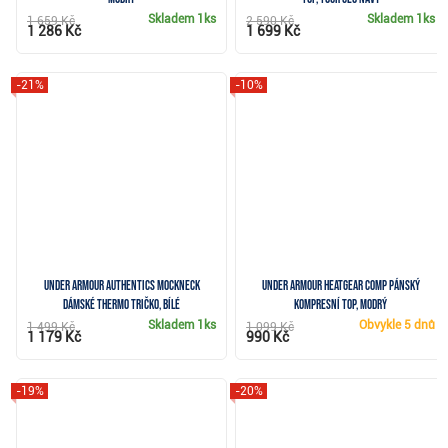
Skladem
1ks
Skladem
1ks
1 659 Kč
2 590 Kč
1 286 Kč
1 699 Kč
-21%
-10%
Under Armour Authentics Mockneck
Under Armour HeatGear Comp pánský
dámské thermo tričko, bílé
kompresní top, modrý
Skladem
1ks
Obvykle
5 dnů
1 499 Kč
1 099 Kč
1 179 Kč
990 Kč
-19%
-20%