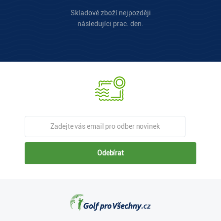
Skladové zboží nejpozději
následujíci prac. den.
Odebírat