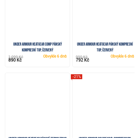
Under Armour HeatGear Comp pánský
Under Armour HeatGear pánský kompresní
kompresní top, červený
top, červený
Obvykle
6 dnů
Obvykle
6 dnů
1 099 Kč
990 Kč
890 Kč
792 Kč
-21%