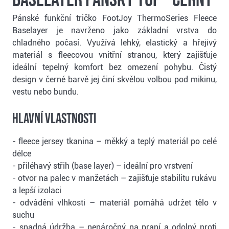
Baselayer pánský top - černý
Pánské funkční tričko FootJoy ThermoSeries Fleece
Baselayer je navrženo jako základní vrstva do
chladného počasí. Využívá lehký, elastický a hřejivý
materiál s fleecovou vnitřní stranou, který zajišťuje
ideální tepelný komfort bez omezení pohybu. Čistý
design v černé barvě jej činí skvělou volbou pod mikinu,
vestu nebo bundu.
Hlavní vlastnosti
- fleece jersey tkanina – měkký a teplý materiál po celé
délce
- přiléhavý střih (base layer) – ideální pro vrstvení
- otvor na palec v manžetách – zajišťuje stabilitu rukávu
a lepší izolaci
- odvádění vlhkosti – materiál pomáhá udržet tělo v
suchu
- snadná údržba – nenáročný na praní a odolný proti