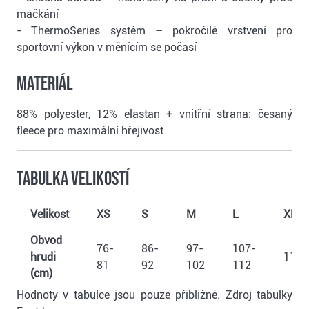
mačkání
- ThermoSeries systém – pokročilé vrstvení pro
sportovní výkon v měnícím se počasí
Materiál
88% polyester, 12% elastan + vnitřní strana: česaný
fleece pro maximální hřejivost
Tabulka velikostí
Velikost
XS
S
M
L
XL
Obvod
76-
86-
97-
107-
hrudi
117
81
92
102
112
(cm)
Hodnoty v tabulce jsou pouze přibližné. Zdroj tabulky