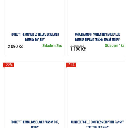
FootJoy ThermoSeries Fleece Baselayer
Under Armour Authentics Mockneck
dámský top, bílý
dámské thermo tričko, tmavě modré
Skladem
2ks
Skladem
1ks
2 090 Kč
1 499 Kč
1 190 Kč
-22%
-34%
FootJoy Thermal Base Layer pánský top,
J.Lindeberg Ello Compression Print pánský
modrý
top, tour geo navy