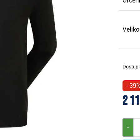
Určení
Veliko
Dostupn
-39
2 11
−