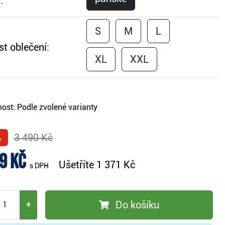
:
S
M
L
st oblečení:
XL
XXL
ost:
Podle zvolené varianty
%
3 490 Kč
9 Kč
Ušetříte
1 371 Kč
s DPH
Do košíku
+