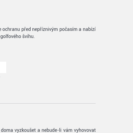
e ochranu před nepříznivým počasím a nabízí
golfového švihu.
7
ete doma vyzkoušet a nebude-li vám vyhovovat