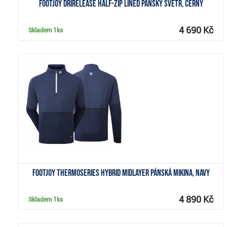
FootJoy drirelease Half-Zip Lined pánský svetr, černý
4 690 Kč
Skladem
1ks
Zobrazit
FootJoy ThermoSeries Hybrid Midlayer pánská mikina, navy
4 890 Kč
Skladem
1ks