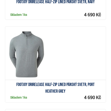
FootJoy drirelease Half-Zip Lined pánský svetr, navy
4 690 Kč
Skladem
1ks
Zobrazit
FootJoy drirelease Half-Zip Lined pánský svetr, port
heather grey
4 690 Kč
Skladem
1ks