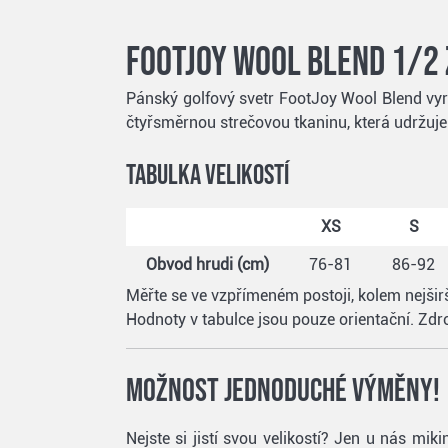
FootJoy Wool Blend 1/2 
Pánský golfový svetr FootJoy Wool Blend vy
čtyřsměrnou strečovou tkaninu, která udržuj
Tabulka velikostí
XS
S
Obvod hrudi (cm)
76-81
86-92
Měřte se ve vzpřímeném postoji, kolem nejširš
Hodnoty v tabulce jsou pouze orientační. Zdro
Možnost jednoduché výměny!
Nejste si jistí svou velikostí? Jen u nás m