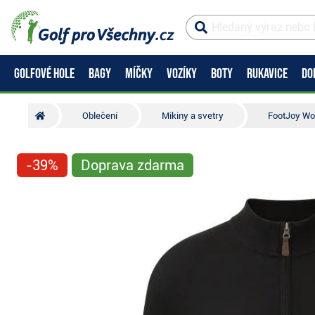
GOLFOVÉ HOLE
BAGY
MÍČKY
VOZÍKY
BOTY
RUKAVICE
DO
Oblečení
Mikiny a svetry
FootJoy Woo
-39%
Doprava zdarma