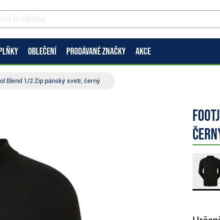
PLŇKY
OBLEČENÍ
PRODÁVANÉ ZNAČKY
AKCE
l Blend 1/2 Zip pánský svetr, černý
FootJ
čern