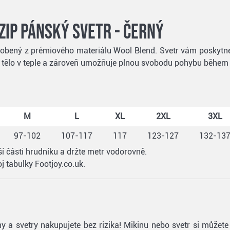
Zip pánský svetr - černý
robený z prémiového materiálu Wool Blend. Svetr vám poskytn
e tělo v teple a zároveň umožňuje plnou svobodu pohybu během 
M
L
XL
2XL
3XL
97-102
107-117
117
123-127
132-13
í části hrudníku a držte metr vodorovně.
j tabulky Footjoy.co.uk.
ikiny a svetry nakupujete bez rizika! Mikinu nebo svetr si můž