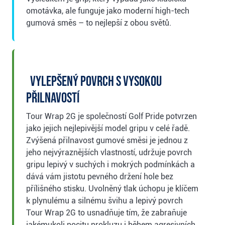
omotávka, ale funguje jako moderní high-tech
gumová směs – to nejlepší z obou světů.
Vylepšený povrch s vysokou
přilnavostí
Tour Wrap 2G je společností Golf Pride potvrzen
jako jejich nejlepivější model gripu v celé řadě.
Zvýšená přilnavost gumové směsi je jednou z
jeho nejvýraznějších vlastností, udržuje povrch
gripu lepivý v suchých i mokrých podmínkách a
dává vám jistotu pevného držení hole bez
přílišného stisku. Uvolněný tlak úchopu je klíčem
k plynulému a silnému švihu a lepivý povrch
Tour Wrap 2G to usnadňuje tím, že zabraňuje
jakémukoli pocitu prokluzu i během agresivních