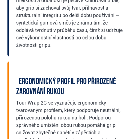
měkkostí a odolností je pečlivě kalibrována tak,
aby grip si zachoval svůj tvar, přilnavost a
strukturální integritu po delší dobu používání –
syntetická gumová směs je známa tím, že
odolává tvrdnutí v průběhu času, čímž si udržuje
své výkonnostní vlastnosti po celou dobu
životnosti gripu.
Ergonomický profil pro přirozené
zarovnání rukou
Tour Wrap 2G se vyznačuje ergonomicky
tvarovaným profilem, který podporuje neutrální,
přirozenou polohu rukou na holi. Podporou
správného umístění obou rukou pomáhá grip
snižovat zbytečné napětí v zápěstích a