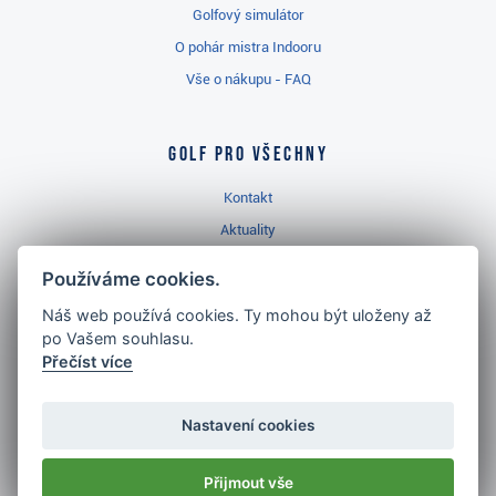
Golfový simulátor
O pohár mistra Indooru
Vše o nákupu - FAQ
Golf pro všechny
Kontakt
Aktuality
Videa
Používáme cookies.
Prodejna Třinec
Náš web používá cookies. Ty mohou být uloženy až
Golfový slovník
po Vašem souhlasu.
Přečíst více
Nastavení cookies
Nejlépe hodnocený
Přijmout vše
golf shop