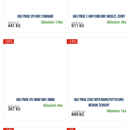
Golf Pride CPx grip, Standard
Golf Pride Z-Grip Cord grip, MIDSIZE, černý
Skladem
10ks
Skladem
3ks
490 Kč
650 Kč
441 Kč
611 Kč
-26%
-14%
Golf Pride CP2 Wrap grip, Jumbo
Golf Pride Zero Taper Round putter grip,
Medium, červený
Skladem
4ks
499 Kč
367 Kč
Skladem
1ks
1 049 Kč
899 Kč