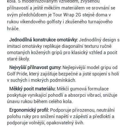
kola. S modernizovaným vzhledem, zvýšenou
přilnavostí a ještě měkčím materiálem ve srovnání se
svým předchůdcem je Tour Wrap 2G stejně doma v
rukou víkendového golfisty i zkušeného turnajového
hráče.
Jednodílná konstrukce omotávky:
Jednodílný design s
imitací omotávky replikuje diagonální texturu ručně
omotaných kožených gripů pro klasický vzhled a pocit
staré školy.
Nejvyšší přilnavost gumy:
Nejlepivější model gripu od
Golf Pride, který zajišťuje bezpečné a jisté spojení s holí
v suchých i mokrých podmínkách.
Měkký pocit materiálu:
Měkčí gumová formulace
poskytuje vynikající pohodlí a absorpci vibrací, snižuje
únavu rukou během celého kola.
Ergonomický profil:
Podporuje přirozenou, neutrální
polohu ruky pro snížení napětí v zápěstí a předloktí a
podporuje volnější, opakovatelný švih.