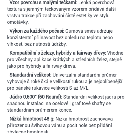
Vzor povrchu s malými tečkami:
Lehká povrchová
textura s jemným tečkovaným vzorem přidává další
vrstvu trakce při zachování čisté estetiky ve stylu
omotávky.
Výkon za každého počasí:
Gumová směs udržuje
konzistentní přilnavost bez ohledu na teplotu nebo
vlhkost, bez nutnosti údržby.
Kompatibilní s železy, hybridy a fairway dřevy:
Vhodné
pro všechny aplikace krátkých a středních želez, stejně
jako pro hybridy a fairway dřeva.
Standardní velikost:
Univerzální standardní průměr
vyhovuje široké škále velikostí rukou a je nejoblíbenější
pro pánské rukavice velikosti S až M/L.
Jádro 0,600″ (60 Round):
Standardní velikost jádra pro
snadnou instalaci na ocelové i grafitové shafty se
standardním průměrem konce.
Nízká hmotnost 48 g:
Nízká hmotnost zachovává
přirozenou švihovou váhu a pocit hole bez přidání
zbytečné hmotnosti.