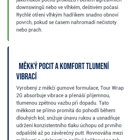
downswingů nebo ve vlhkém, deštivém počasí.
Rychlé otření vlhkým hadříkem snadno obnoví
povrch, pokud se časem nahromadí nečistoty
nebo prach.
Měkký pocit a komfort tlumení
vibrací
Vyrobený z měkčí gumové formulace, Tour Wrap
2G absorbuje vibrace a přenáší příjemnou,
tlumenou zpětnou vazbu při dopadu. Tato
měkkost se přímo promítá do pohodlí během
dlouhých kol, snižuje únavu rukou a usnadňuje
udržení konzistentního tlaku úchopu od prvního
odpaliště až po závěrečný putt. Rovnováha mezi