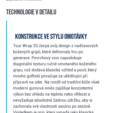
Technologie v detailu
Konstrukce ve stylu omotávky
Tour Wrap 2G čerpá svůj design z nadčasových
kožených gripů, které definovaly hru po
generace. Povrchový vzor napodobuje
diagonální texturu ručně omotaného koženého
gripu, což dodává klasický vzhled a pocit, který
mnoho golfistů považuje za uklidňující při
přípravě na úder. Na rozdíl od tradiční kůže však
moderní gumová směs zajišťuje konzistentní
výkon bez ohledu na teplotu nebo vlhkost a
nevyžaduje absolutně žádnou údržbu, aby si
zachovala své vlastnosti sezónu po sezóně.
Výsledkem je grip, který vypadá jako klasická