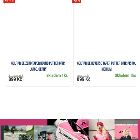
-14%
-9%
Golf Pride Zero Taper Round putter grip,
Golf Pride Reverse Taper putter grip, Pistol
Large, černý
Medium
Skladem
1ks
Skladem
1ks
1 049 Kč
990 Kč
899 Kč
899 Kč