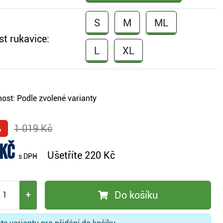
S
M
ML
st rukavice:
L
XL
ost:
Podle zvolené varianty
%
1 019 Kč
 Kč
Ušetříte
220 Kč
s DPH
Do košíku
+