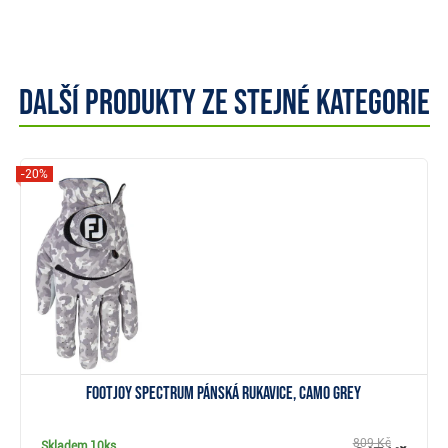
Další produkty ze stejné kategorie
-20%
Zobrazit
Footjoy Spectrum pánská rukavice, camo grey
809 Kč
Skladem
10ks