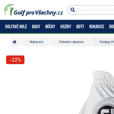
GOLFOVÉ HOLE
BAGY
MÍČKY
VOZÍKY
BOTY
RUKAVICE
DO
Rukavice
Pánské rukavice
Footjoy P
-22%