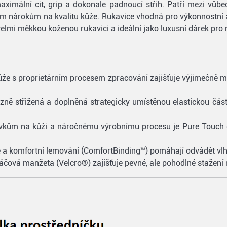
maximální cit, grip a dokonale padnoucí střih. Patří mezi vůb
nárokům na kvalitu kůže. Rukavice vhodná pro výkonnostní a 
, velmi měkkou koženou rukavici a ideální jako luxusní dárek pro
že s proprietárním procesem zpracování zajišťuje výjimečně měk
izně střižená a doplněná strategicky umístěnou elastickou čás
avkům na kůži a náročnému výrobnímu procesu je Pure Touch
 a komfortní lemování (ComfortBinding™) pomáhají odvádět vlhko
čová manžeta (Velcro®) zajišťuje pevné, ale pohodlné stažení 