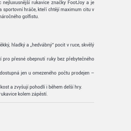
ec nejluxusnější rukavice značky FootJoy a je
sportovní hráče, kteří chtějí maximum citu v
 náročného golfistu.
ký, hladký a „hedvábný“ pocit v ruce, skvělý
tí pro přesné obepnutí ruky bez přebytečného
 dostupná jen u omezeného počtu prodejen –
st a zvyšují pohodlí i během delší hry.
rukavice kolem zápěstí.