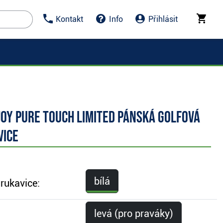
Kontakt
Info
Přihlásit
oy Pure Touch Limited pánská golfová
vice
bílá
rukavice:
levá (pro praváky)