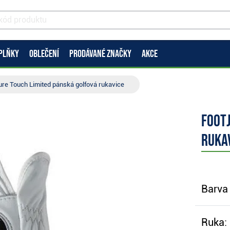
PLŇKY
OBLEČENÍ
PRODÁVANÉ ZNAČKY
AKCE
ure Touch Limited pánská golfová rukavice
Footj
ruka
Barva 
Ruka: