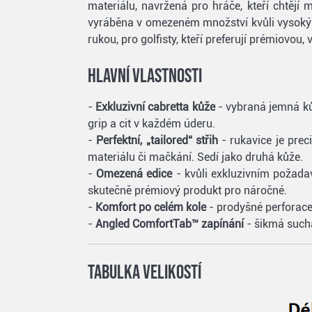
materiálu, navržená pro hráče, kteří chtějí 
vyráběna v omezeném množství kvůli vysokým 
rukou, pro golfisty, kteří preferují prémiovou
Hlavní vlastnosti
-
Exkluzivní cabretta kůže
- vybraná jemná ků
grip a cit v každém úderu.
-
Perfektní, „tailored“ střih
- rukavice je prec
materiálu či mačkání. Sedí jako druhá kůže.
-
Omezená edice
- kvůli exkluzivním požad
skutečně prémiový produkt pro náročné.
-
Komfort po celém kole
- prodyšné perforace
-
Angled ComfortTab™ zapínání
- šikmá suchá
Tabulka velikostí