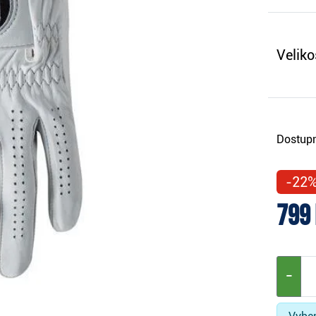
Veliko
Dostupn
-22
799
−