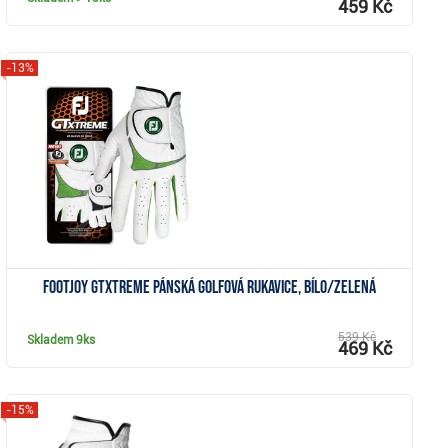
459 Kč
-13%
Zobrazit
FootJoy GTxtreme pánská golfová rukavice, bílo/zelená
539 Kč
Skladem
9ks
469 Kč
-15%