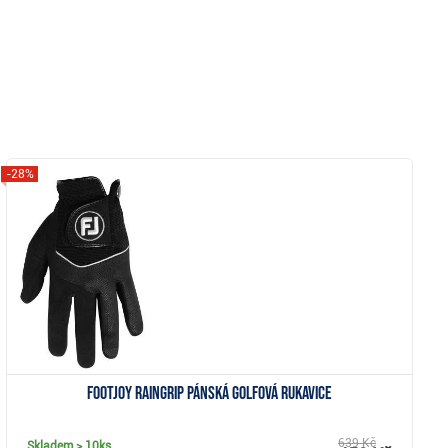
-28%
Zobrazit
FootJoy RainGrip pánská golfová rukavice
639 Kč
Skladem
> 10ks