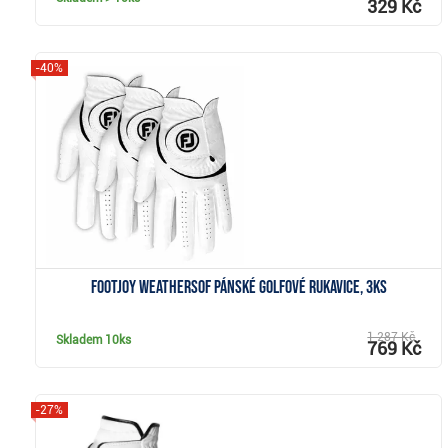
329 Kč
-40%
Zobrazit
FootJoy WeatherSof pánské golfové rukavice, 3ks
1 287 Kč
Skladem
10ks
769 Kč
-27%