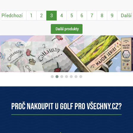
Předchozí
1
2
3
4
5
6
7
8
9
Další
Další produkty
Proč nakoupit u Golf pro všechny.cz?