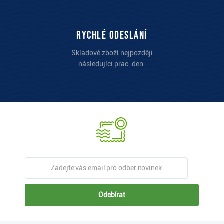
Rychlé odeslání
Skladové zboží nejpozději
následujíci prac. den.
Odebírat