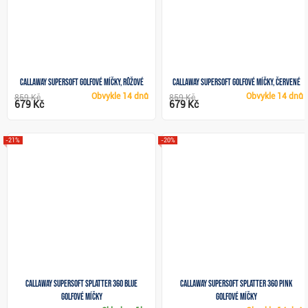
Callaway Supersoft golfové míčky, růžové
Callaway Supersoft golfové míčky, červené
Obvykle
14 dnů
Obvykle
14 dnů
859 Kč
859 Kč
679 Kč
679 Kč
-21%
-20%
Callaway Supersoft Splatter 360 Blue
Callaway Supersoft Splatter 360 Pink
golfové míčky
golfové míčky