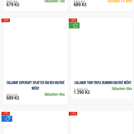
Skladem
1ks
Obvykle
14 dnů
859 Kč
859 Kč
679 Kč
689 Kč
-20%
-20%
novinka
Callaway Supersoft Splatter 360 Red golfové
Callaway Tour Triple Diamond golfové míčky
míčky
Skladem
9ks
1 609 Kč
1 290 Kč
Skladem
4ks
859 Kč
689 Kč
-17%
-15%
výprodej