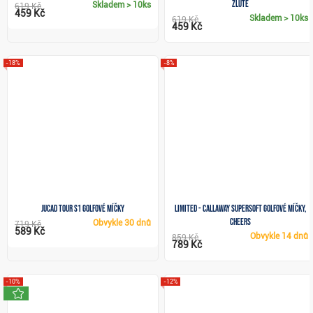
žluté
Skladem
> 10ks
619 Kč
459 Kč
Skladem
> 10ks
619 Kč
459 Kč
-18%
-8%
JuCad Tour S1 golfové míčky
LIMITED - Callaway Supersoft golfové míčky,
Cheers
Obvykle
30 dnů
719 Kč
589 Kč
Obvykle
14 dnů
859 Kč
789 Kč
-10%
-12%
novinka