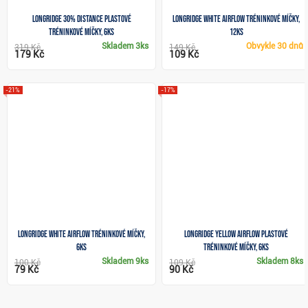
Longridge 30% Distance plastové
Longridge White Airflow tréninkové míčky,
tréninkové míčky, 6ks
12ks
Skladem
3ks
Obvykle
30 dnů
319 Kč
149 Kč
179 Kč
109 Kč
-21%
-17%
Longridge White Airflow tréninkové míčky,
Longridge Yellow Airflow plastové
6ks
tréninkové míčky, 6ks
Skladem
9ks
Skladem
8ks
100 Kč
109 Kč
79 Kč
90 Kč