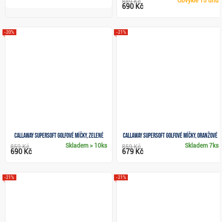
Obvykle
15 dnů
889 Kč
690 Kč
-20%
-21%
Callaway Supersoft golfové míčky, zelené
Callaway Supersoft golfové míčky, oranžové
Skladem
> 10ks
Skladem
7ks
859 Kč
859 Kč
690 Kč
679 Kč
-21%
-21%