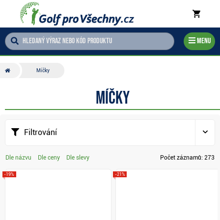
Menu
Míčky
Míčky
Filtrování
Dle názvu
Dle ceny
Dle slevy
Počet záznamů:
273
-19%
-21%