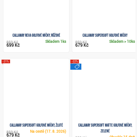
Callaway REVA golfové míčky, růžové
Callaway Supersoft golfové míčky
Skladem
1ks
Skladem
> 10ks
859 Kč
859 Kč
699 Kč
679 Kč
-21%
-22%
výprodej
Callaway Supersoft golfové míčky, žluté
Callaway Supersoft Matte golfové míčky,
zelené
Na cestě
(17. 8. 2026)
859 Kč
679 Kč