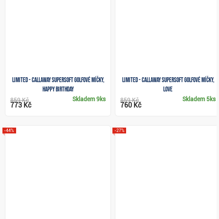
LIMITED - Callaway Supersoft golfové míčky,
LIMITED - Callaway Supersoft golfové míčky,
HAPPY BIRTHDAY
LOVE
Skladem
9ks
Skladem
5ks
859 Kč
859 Kč
773 Kč
760 Kč
-44%
-27%