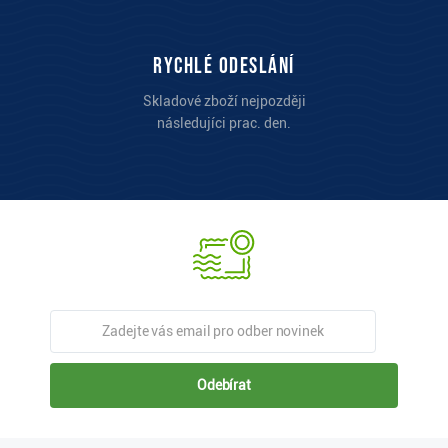
Rychlé odeslání
Skladové zboží nejpozději
následujíci prac. den.
Odebírat