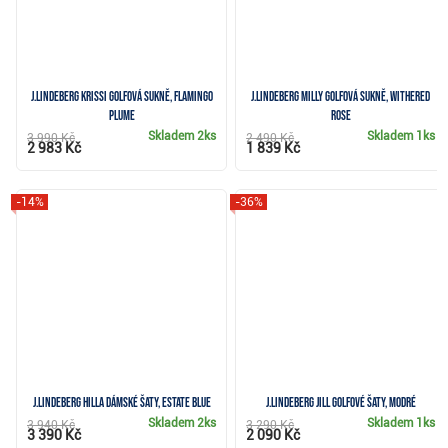
J.Lindeberg Krissi golfová sukně, flamingo
J.Lindeberg Milly golfová sukně, withered
plume
rose
Skladem
2ks
Skladem
1ks
3 990 Kč
2 490 Kč
2 983 Kč
1 839 Kč
-14%
-36%
J.Lindeberg Hilla dámské šaty, estate blue
J.Lindeberg Jill golfové šaty, modré
Skladem
2ks
Skladem
1ks
3 940 Kč
3 290 Kč
3 390 Kč
2 090 Kč