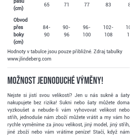
pasu
65
71
77
83
89
(cm)
Obvod
přes
84-
90-
96-
102-
108-
boky
90
96
100
108
114
(cm)
Hodnoty v tabulce jsou pouze přibližné. Zdraj tabulky
www.jlindeberg.com
Možnost jednoduché výměny!
Nejste si jistí svou velikostí? Jen u nás sukně a šaty
nakupujete bez rizika! Sukni nebo šaty můžete doma
vyzkoušet a nebude-li vám vyhovovat velikost nebo
střih, jednoduše nám zboží můžete vrátit a my vám ho
rychle vyměníme za jinou velikost, jiný model, jiný střih,
jiné zboží nebo vám vrátíme peníze! Stačí, když nám