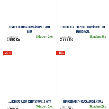
J.Lindeberg Alesia dámská sukně, estate
J.Lindeberg Alesia Print golfová sukně, oak
blue
island fossil
Skladem
2ks
Skladem
3ks
3 310 Kč
3 690 Kč
2 990 Kč
2 779 Kč
-29%
-48%
J.Lindeberg Alesia golfová sukně, JL Navy
J.Lindeberg Beth golfová sukně, černá
Skladem
2ks
Skladem
2ks
3 490 Kč
3 820 Kč