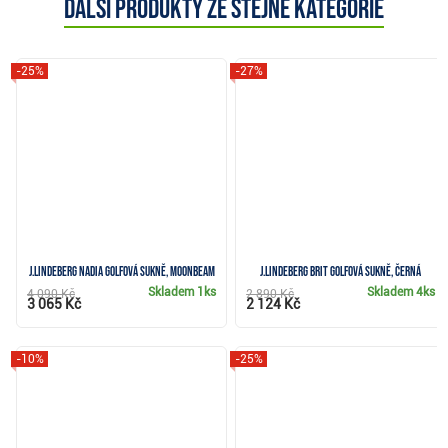
Další produkty ze stejné kategorie
-25%
-27%
J.Lindeberg Nadia golfová sukně, moonbeam
J.Lindeberg Brit golfová sukně, černá
Skladem
1ks
Skladem
4ks
4 090 Kč
2 890 Kč
3 065 Kč
2 124 Kč
-10%
-25%