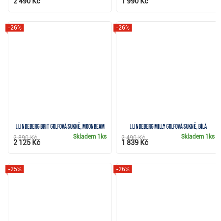
2 490 Kč
1 990 Kč
-26%
-26%
J.Lindeberg Brit golfová sukně, moonbeam
J.Lindeberg Milly golfová sukně, bílá
Skladem
1ks
Skladem
1ks
2 890 Kč
2 490 Kč
2 125 Kč
1 839 Kč
-25%
-26%