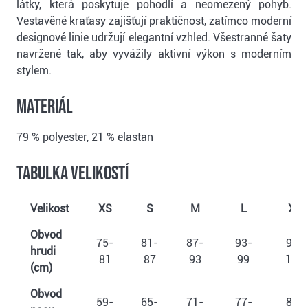
látky, která poskytuje pohodlí a neomezený pohyb.
Vestavěné kraťasy zajišťují praktičnost, zatímco moderní
designové linie udržují elegantní vzhled. Všestranné šaty
navržené tak, aby vyvážily aktivní výkon s moderním
stylem.
Materiál
79 % polyester, 21 % elastan
Tabulka velikostí
Velikost
XS
S
M
L
XL
Obvod
75-
81-
87-
93-
99-
hrudi
81
87
93
99
105
(cm)
Obvod
59-
65-
71-
77-
83-