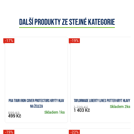
Další produkty ze stejné kategorie
-17%
-19%
PGA Tour Iron Cover Protectors kryty hlav
TaylorMade Liberty Lines Putter kryt hlavy
na železa
Skladem
2ks
1 729 Kč
1 403 Kč
Skladem
1ks
599 Kč
499 Kč
-19%
-22%