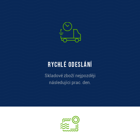
Rychlé odeslání
Skladové zboží nejpozději
následujíci prac. den.