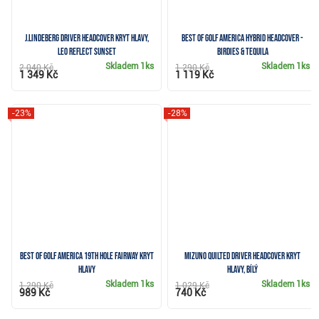
J.Lindeberg Driver Headcover kryt hlavy,
Best of Golf America hybrid headcover -
leo reflect sunset
Birdies & Tequila
Skladem
1ks
Skladem
1ks
2 040 Kč
1 290 Kč
1 349 Kč
1 119 Kč
-23%
-28%
Best of Golf America 19th Hole fairway kryt
Mizuno Quilted Driver Headcover kryt
hlavy
hlavy, bílý
Skladem
1ks
Skladem
1ks
1 290 Kč
1 029 Kč
989 Kč
740 Kč