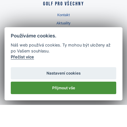
Golf pro všechny
Kontakt
Aktuality
Videa
Používáme cookies.
Prodejna Třinec
Náš web používá cookies. Ty mohou být uloženy až
Golfový slovník
po Vašem souhlasu.
Přečíst více
Nastavení cookies
Nejlépe hodnocený
golf shop
Přijmout vše
v ČR