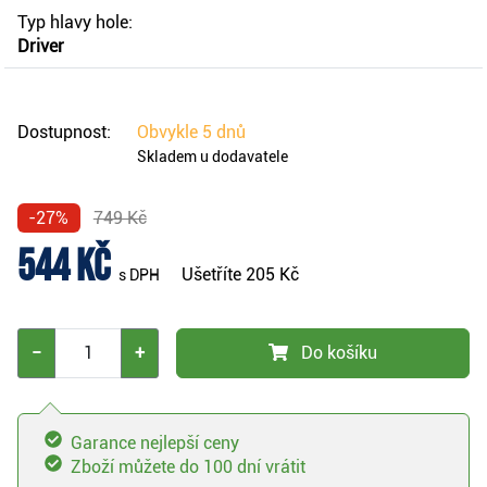
Typ hlavy hole:
Driver
Dostupnost:
Obvykle
5 dnů
Skladem u dodavatele
-27%
749 Kč
544 Kč
Ušetříte
205 Kč
s DPH
−
+
Do košíku
Garance nejlepší ceny
Zboží můžete do 100 dní vrátit