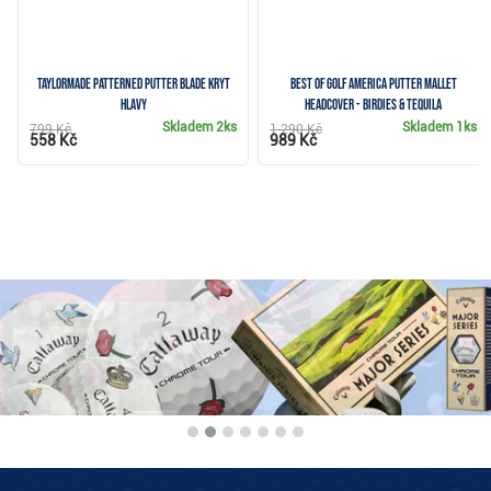
TaylorMade Patterned Putter Blade kryt
Best of Golf America putter mallet
hlavy
headcover - Birdies & Tequila
Skladem
2ks
Skladem
1ks
799 Kč
1 290 Kč
558 Kč
989 Kč