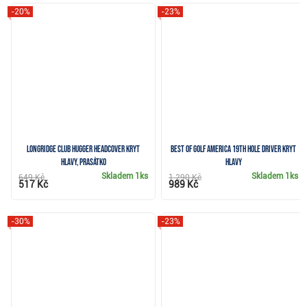
-20%
-23%
Longridge Club Hugger Headcover kryt
Best of Golf America 19th Hole driver kryt
hlavy, prasátko
hlavy
Skladem
1ks
Skladem
1ks
649 Kč
1 290 Kč
517 Kč
989 Kč
-30%
-23%