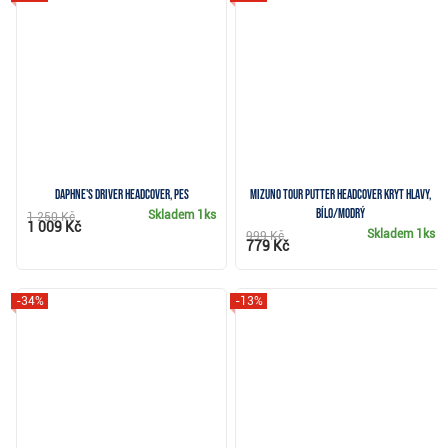
Daphne's driver headcover, pes
Mizuno Tour Putter Headcover kryt hlavy,
bílo/modrý
Skladem
1ks
1 250 Kč
1 009 Kč
Skladem
1ks
999 Kč
779 Kč
-34%
-13%