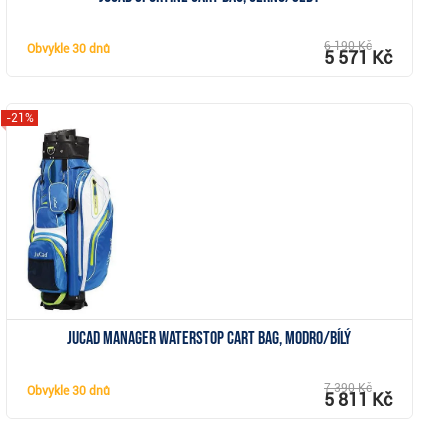
6 190 Kč
Obvykle
30 dnů
5 571 Kč
-21%
Zobrazit
JuCad Manager Waterstop cart bag, modro/bílý
7 390 Kč
Obvykle
30 dnů
5 811 Kč