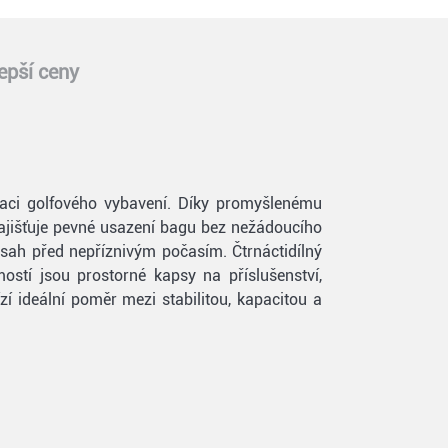
epší ceny
izaci golfového vybavení. Díky promyšlenému
 zajišťuje pevné usazení bagu bez nežádoucího
bsah před nepříznivým počasím. Čtrnáctidílný
ostí jsou prostorné kapsy na příslušenství,
í ideální poměr mezi stabilitou, kapacitou a