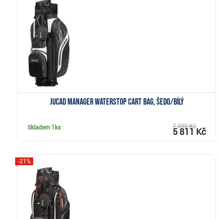
Zobrazit
JuCad Manager Waterstop cart bag, šedo/bílý
7 390 Kč
Skladem
1ks
5 811 Kč
-21%
Zobrazit