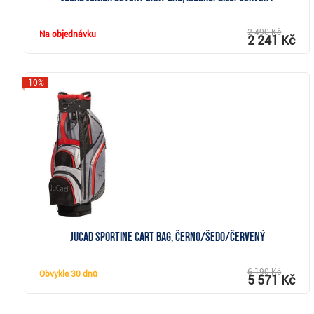
2 490 Kč
Na objednávku
2 241 Kč
-10%
Zobrazit
JuCad Sportine cart bag, černo/šedo/červený
6 190 Kč
Obvykle
30 dnů
5 571 Kč