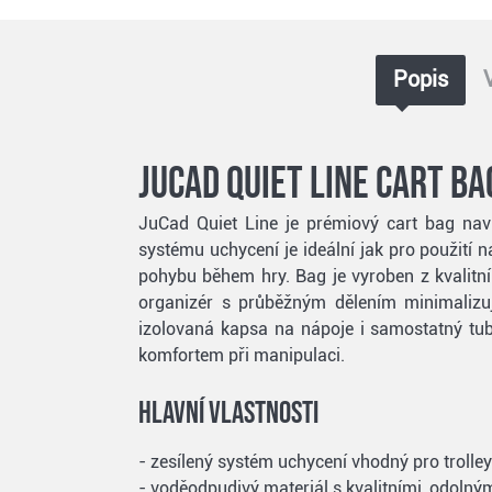
Popis
JuCad Quiet Line cart b
JuCad Quiet Line je prémiový cart bag navr
systému uchycení je ideální jak pro použití 
pohybu během hry. Bag je vyroben z kvalitní
organizér s průběžným dělením minimalizuje
izolovaná kapsa na nápoje i samostatný tubu
komfortem při manipulaci.
Hlavní vlastnosti
- zesílený systém uchycení vhodný pro trolley
- voděodpudivý materiál s kvalitními, odolným