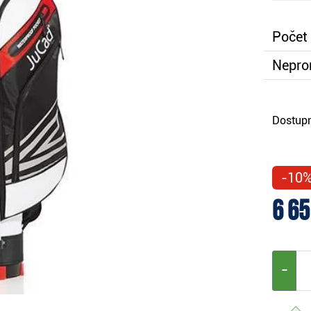
Počet
Nepro
Dostupn
-10
6 65
−