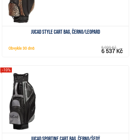
JuCad Style cart bag, černo/leopard
8 090 Kč
Obvykle
30 dnů
6 537 Kč
-10%
Zobrazit
JuCad Sportine cart bag, černo/šedý