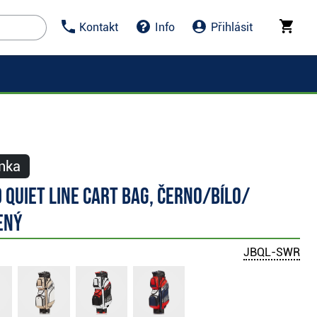
Kontakt
Info
Přihlásit
nka
 Quiet Line cart bag, černo/bílo/
ený
JBQL-SWR