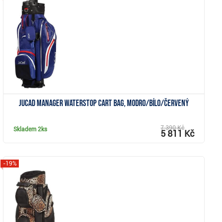
Zobrazit
JuCad Manager Waterstop cart bag, modro/bílo/červený
7 390 Kč
Skladem
2ks
5 811 Kč
-19%
Zobrazit