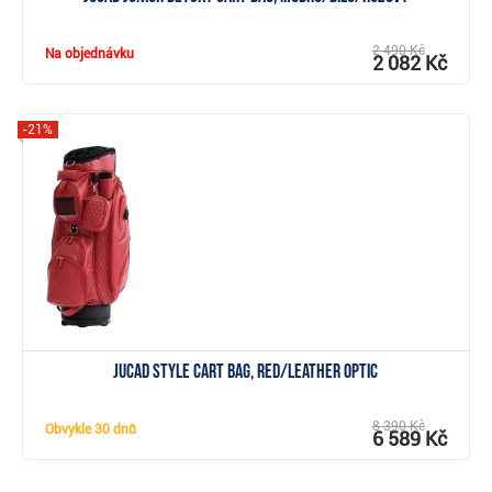
2 490 Kč
Na objednávku
2 082 Kč
-21%
Zobrazit
JuCad Style cart bag, red/leather optic
8 390 Kč
Obvykle
30 dnů
6 589 Kč