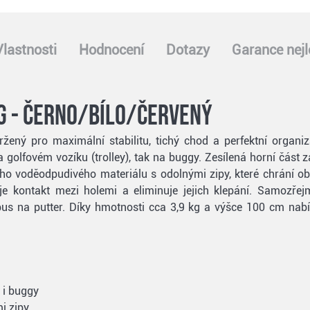
Vlastnosti
Hodnocení
Dotazy
Garance nejl
ag - černo/bílo/červený
žený pro maximální stabilitu, tichý chod a perfektní organ
na golfovém vozíku (trolley), tak na buggy. Zesílená horní část
ho voděodpudivého materiálu s odolnými zipy, které chrání o
 kontakt mezi holemi a eliminuje jejich klepání. Samozřejm
s na putter. Díky hmotnosti cca 3,9 kg a výšce 100 cm nabíz
 i buggy
i zipy