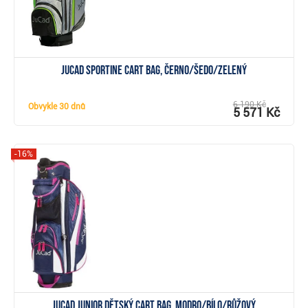
JuCad Sportine cart bag, černo/šedo/zelený
6 190 Kč
Obvykle
30 dnů
5 571 Kč
-16%
Zobrazit
JuCad Junior dětský cart bag, modro/bílo/růžový