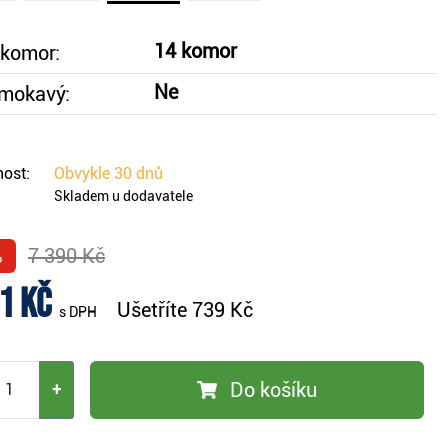
14 komor
 komor:
Ne
mokavý:
ost:
Obvykle
30 dnů
Skladem u dodavatele
%
7 390 Kč
1 Kč
Ušetříte
739 Kč
s DPH
Do košíku
+