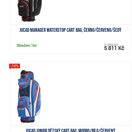
JuCad Manager Waterstop cart bag, černo/červeno/šedý
7 390 Kč
Skladem
1ks
5 811 Kč
-10%
Zobrazit
JuCad Junior dětský cart bag, modro/bílo/červený