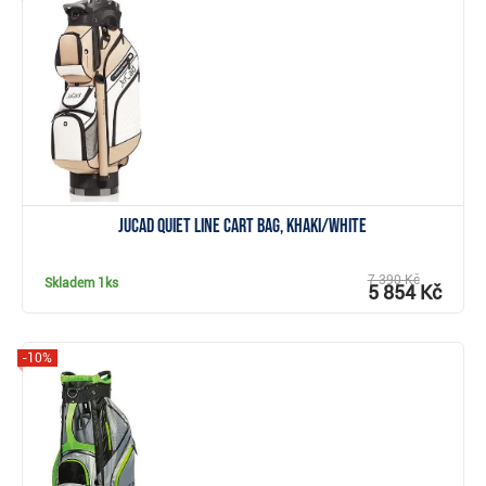
Zobrazit
JuCad Quiet Line cart bag, khaki/white
7 390 Kč
Skladem
1ks
5 854 Kč
-10%
Zobrazit