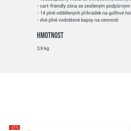
- cart-friendly zóna se zesíleným podpůrným
- 14 plně oddělených přihrádek na golfové 
- dvě plně vodotěsné kapsy na cennosti
Hmotnost
3,9 kg
-21%