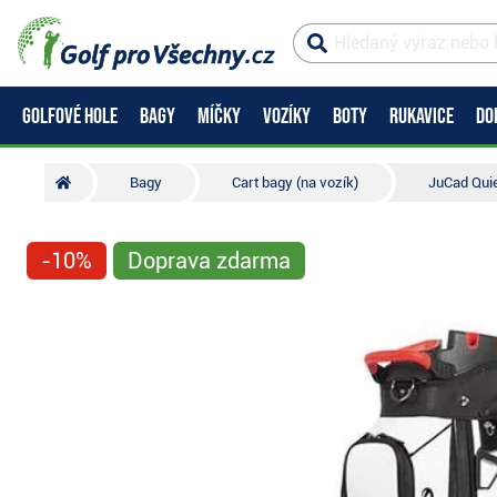
GOLFOVÉ HOLE
BAGY
MÍČKY
VOZÍKY
BOTY
RUKAVICE
DO
Bagy
Cart bagy (na vozík)
JuCad Quie
-10%
Doprava zdarma