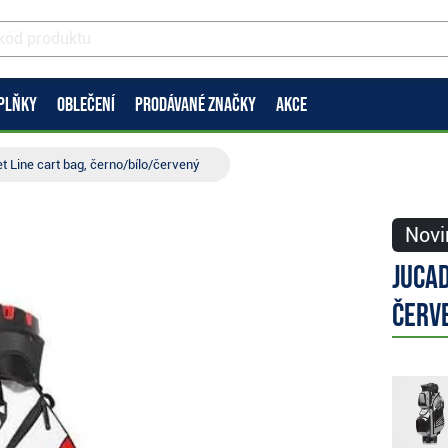
PLŇKY
OBLEČENÍ
PRODÁVANÉ ZNAČKY
AKCE
t Line cart bag, černo/bílo/červený
Novi
JuCad
červ