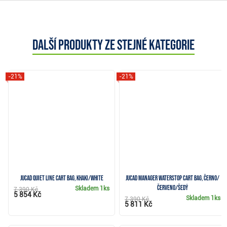
Další produkty ze stejné kategorie
-21%
-21%
JuCad Quiet Line cart bag, khaki/white
JuCad Manager Waterstop cart bag, černo/
červeno/šedý
Skladem
1ks
7 390 Kč
5 854 Kč
Skladem
1ks
7 390 Kč
5 811 Kč