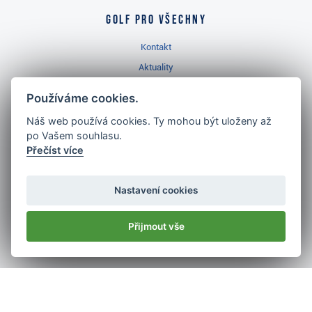
Golf pro všechny
Kontakt
Aktuality
Videa
Používáme cookies.
Prodejna Třinec
Náš web používá cookies. Ty mohou být uloženy až
Golfový slovník
po Vašem souhlasu.
Přečíst více
Nastavení cookies
Nejlépe hodnocený
golf shop
Přijmout vše
v ČR