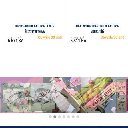
JuCad Sportine cart bag, černo/
JuCad Manager Waterstop cart bag,
šedý/tyrkysová
modro/bílý
Obvykle
30 dnů
Obvykle
30 dnů
6 190 Kč
7 390 Kč
5 571 Kč
5 811 Kč