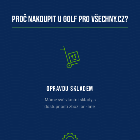
Proč nakoupit u Golf pro všechny.cz?
opravdu skladem
Máme své vlastní sklady s
dostupností zboží on-line.