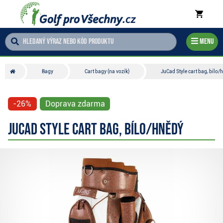
Menu
Bagy
Cart bagy (na vozík)
JuCad Style cart bag, bílo/
-26%
Doprava zdarma
JuCad Style cart bag, bílo/hnědý