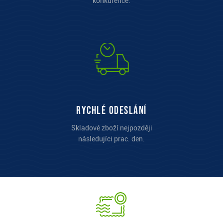
konkurence.
Rychlé odeslání
Skladové zboží nejpozději
následujíci prac. den.