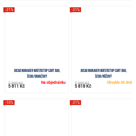
-21%
-21%
JuCad Manager Waterstop cart bag,
JuCad Manager Waterstop cart bag,
šedo/oranžový
šedo/růžový
Na objednávku
Obvykle
30 dnů
7 390 Kč
7 390 Kč
5 811 Kč
5 818 Kč
-10%
-21%