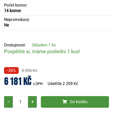
Počet komor:
14 komor
Nepromokavý:
Ne
Dostupnost:
Skladem
1 ks
Pospěšte si, máme poslední 1 kus!
-26%
8 390 Kč
6 181 Kč
Ušetříte
2 209 Kč
s DPH
−
+
Do košíku