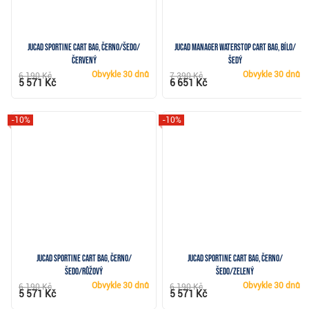
JuCad Sportine cart bag, černo/šedo/
JuCad Manager Waterstop cart bag, bílo/
červený
šedý
Obvykle
30 dnů
Obvykle
30 dnů
6 190 Kč
7 390 Kč
5 571 Kč
6 651 Kč
-10%
-10%
JuCad Sportine cart bag, černo/
JuCad Sportine cart bag, černo/
šedo/růžový
šedo/zelený
Obvykle
30 dnů
Obvykle
30 dnů
6 190 Kč
6 190 Kč
5 571 Kč
5 571 Kč