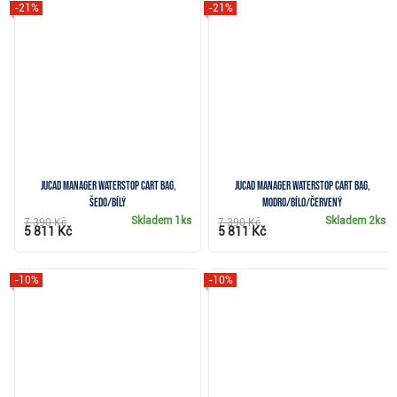
-21%
-21%
JuCad Manager Waterstop cart bag,
JuCad Manager Waterstop cart bag,
šedo/bílý
modro/bílo/červený
Skladem
1ks
Skladem
2ks
7 390 Kč
7 390 Kč
5 811 Kč
5 811 Kč
-10%
-10%