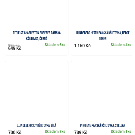
Titleist Charleston Breezer dámská
J.Lindeberg Heath pánská kšiltovka, hedge
kšiltovka, černá
green
Skladem
6ks
Skladem
4ks
839 Kč
1 150 Kč
649 Kč
J.Lindeberg 30Y kšiltovka, bílá
Ping Eye pánská kšiltovka, stellar
Skladem
3ks
Skladem
1ks
700 Kč
739 Kč