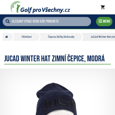
Menu
Oblečení
Čepice, kšilty, klobouky
JuCad Winter Hat zi
JuCad Winter Hat zimní čepice, modrá