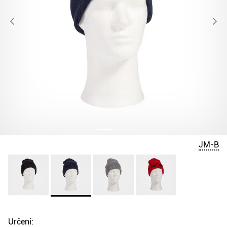
JM-B
Určení: