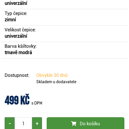
univerzální
Typ čepice:
zimní
Velikost čepice:
univerzální
Barva kšiltovky:
tmavě modrá
Dostupnost:
Obvykle
30 dnů
Skladem u dodavatele
499 Kč
s DPH
−
+
Do košíku