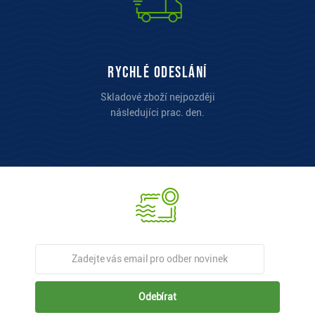
Rychlé odeslání
Skladové zboží nejpozději
následujíci prac. den.
Odebírat