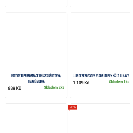
FootJoy FJ Performace unisex kšiltovka,
J.Lindeberg Yaden Visor unisex kšilt, JL Navy
tmavě modrá
Skladem
1ks
1 109 Kč
Skladem
2ks
839 Kč
-6%