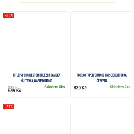
-23%
Titleist Charleston Breezer dámská
FootJoy FJ Performace unisex kšiltovka,
kšiltovka, washed indigo
červená
Skladem
6ks
Skladem
2ks
839 Kč
839 Kč
649 Kč
-23%