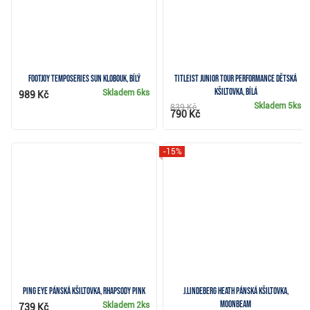
FootJoy TempoSeries Sun klobouk, bílý
Titleist Junior Tour Performance dětská
kšiltovka, bílá
Skladem
6ks
989 Kč
Skladem
5ks
839 Kč
790 Kč
-15%
PING Eye pánská kšiltovka, rhapsody pink
J.Lindeberg Heath pánská kšiltovka,
moonbeam
Skladem
2ks
739 Kč