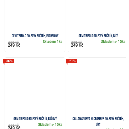
OEM TriFold golfový ručník, fuchsiový
OEM Trifold golfový ručník, bílý
Skladem
1ks
Skladem
> 10ks
390 Kč
390 Kč
249 Kč
249 Kč
-36%
-21%
OEM TriFold golfový ručník, růžový
Callaway Reva Microfiber golfový ručník,
bílý
Skladem
> 10ks
390 Kč
249 Kč