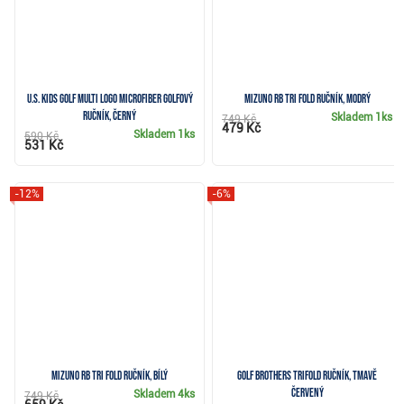
U.S. Kids Golf Multi Logo Microfiber golfový
Mizuno RB Tri Fold ručník, modrý
ručník, černý
Skladem
1ks
749 Kč
479 Kč
Skladem
1ks
590 Kč
531 Kč
-12%
-6%
Mizuno RB Tri Fold ručník, bílý
Golf Brothers Trifold ručník, tmavě
červený
Skladem
4ks
749 Kč