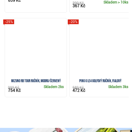
659 Kč
Skladem
> 10ks
390 Kč
367 Kč
-25%
-20%
Mizuno RB Tour ručník, modro/červený
Ping G Le4 golfový ručník, fialový
Skladem
2ks
Skladem
3ks
999 Kč
589 Kč
754 Kč
472 Kč