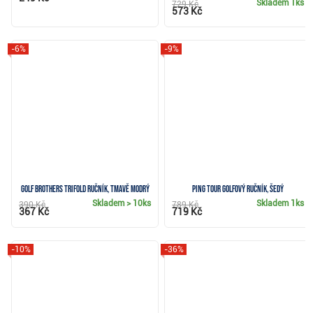
Skladem
1ks
729 Kč
573 Kč
-6%
-9%
Golf Brothers Trifold ručník, tmavě modrý
Ping Tour golfový ručník, šedý
Skladem
> 10ks
Skladem
1ks
390 Kč
789 Kč
367 Kč
719 Kč
-10%
-36%