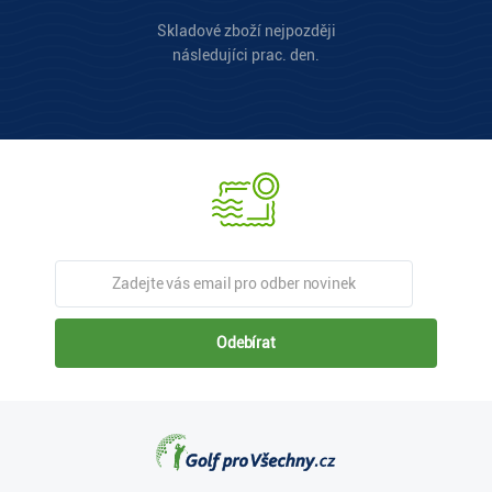
Skladové zboží nejpozději
následujíci prac. den.
Odebírat