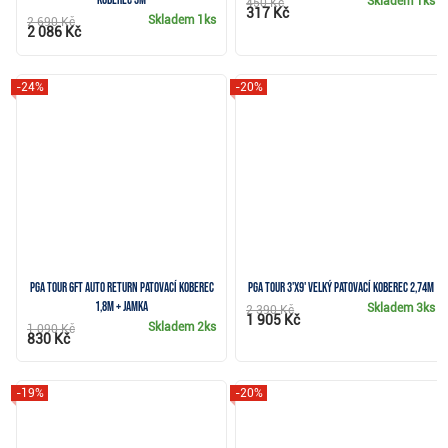
koberec 3m
Skladem
1ks
450 Kč
317 Kč
Skladem
1ks
2 690 Kč
2 086 Kč
-24%
-20%
PGA Tour 6ft Auto Return patovací koberec
PGA Tour 3'x9' velký patovací koberec 2,74m
1,8m + jamka
Skladem
3ks
2 390 Kč
1 905 Kč
Skladem
2ks
1 090 Kč
830 Kč
-19%
-20%