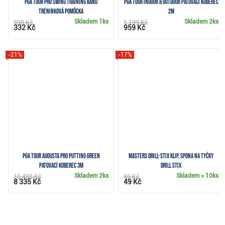
PGA Tour Pro Swing Training Band
PGA Tour Indoor & Outdoor patovací koberec
tréninková pomůcka
2m
Skladem
1ks
Skladem
2ks
390 Kč
1 199 Kč
332 Kč
959 Kč
-21%
-17%
PGA Tour Augusta Pro Putting Green
Masters Drill-Stix Klip, spona na tyčky
patovací koberec 3m
Drill Stix
Skladem
2ks
Skladem
> 10ks
10 490 Kč
59 Kč
8 335 Kč
49 Kč