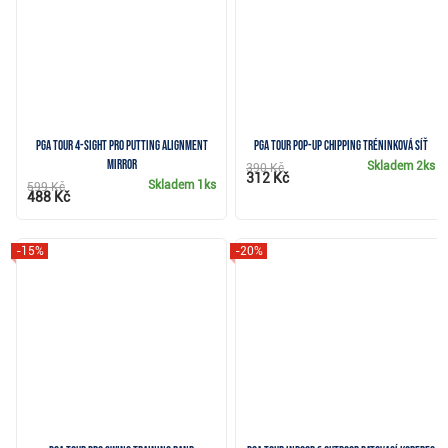
PGA Tour 4-Sight Pro Putting Alignment
PGA Tour Pop-Up chipping tréninková síť
Mirror
Skladem
2ks
390 Kč
312 Kč
Skladem
1ks
599 Kč
488 Kč
-15%
-20%