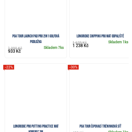
PGA Tour Launch Pad Pro 2in1 golfová
Longridge Chipping Pro Mat odpaliště
podložka
Skladem
1ks
1 629 Kč
1 238 Kč
Skladem
7ks
1 090 Kč
933 Kč
-22%
-30%
Longridge Pro Putting Practice Mat
PGA Tour čipovací tréninková síť