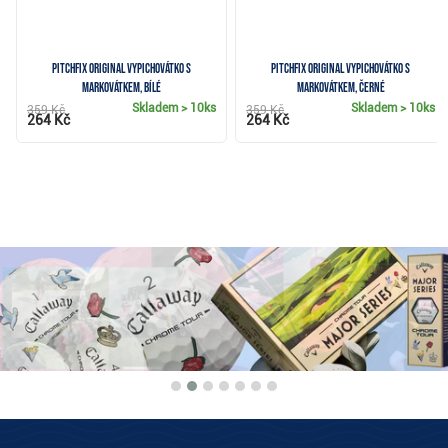
Pitchfix Original vypichovátko s
Pitchfix Original vypichovátko s
markovátkem, bílé
markovátkem, černé
Skladem
> 10ks
Skladem
> 10ks
359 Kč
359 Kč
264 Kč
264 Kč