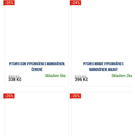
-26%
-24%
Pitchfix Icon vypichovátko s markovátkem,
Pitchfix Woodie vypichovátko s
červené
markovátkem, walnut
Skladem
5ks
Skladem
2ks
459 Kč
519 Kč
338 Kč
396 Kč
-26%
-26%