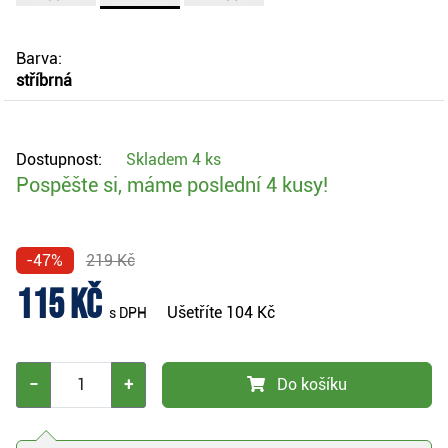
Barva:
stříbrná
Dostupnost:
Skladem
4 ks
Pospěšte si, máme poslední 4 kusy!
-47%
219 Kč
115 Kč
Ušetříte
104 Kč
s DPH
−
+
Do košíku