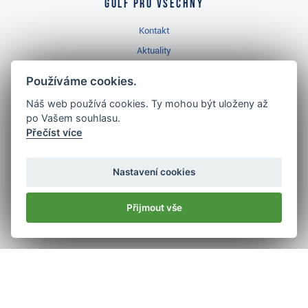
Golf pro všechny
Kontakt
Aktuality
Videa
Používáme cookies.
Prodejna Třinec
Náš web používá cookies. Ty mohou být uloženy až
Golfový slovník
po Vašem souhlasu.
Přečíst více
Nastavení cookies
Nejlépe hodnocený
Přijmout vše
golf shop
v ČR