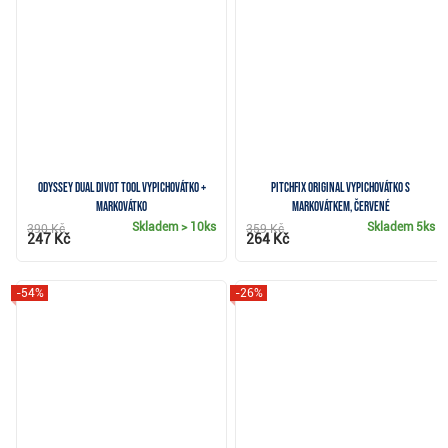
Odyssey Dual Divot Tool vypichovátko +
Pitchfix Original vypichovátko s
markovátko
markovátkem, červené
Skladem
> 10ks
Skladem
5ks
390 Kč
359 Kč
247 Kč
264 Kč
-54%
-26%