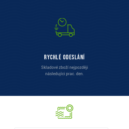
Rychlé odeslání
Skladové zboží nejpozději
následujíci prac. den.