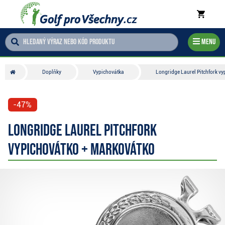
Menu
Doplňky
Vypichovátka
Longridge Laurel Pitchfork v
-47%
Longridge Laurel Pitchfork
vypichovátko + markovátko