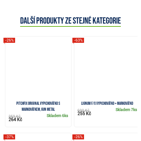
Další produkty ze stejné kategorie
-26%
-63%
Pitchfix Original vypichovátko s
Lignum F/X vypichovátko + markovátko
markovátkem, gun metal
Skladem
7ks
690 Kč
255 Kč
Skladem
6ks
359 Kč
264 Kč
-37%
-26%