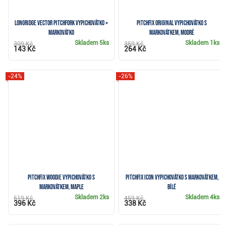
Longridge Vector Pitchfork vypichovátko +
Pitchfix Original vypichovátko s
markovátko
markovátkem, modré
Skladem
5ks
Skladem
1ks
309 Kč
359 Kč
143 Kč
264 Kč
-24%
-26%
Pitchfix Woodie vypichovátko s
Pitchfix Icon vypichovátko s markovátkem,
markovátkem, maple
bílé
Skladem
2ks
Skladem
4ks
519 Kč
459 Kč
396 Kč
338 Kč