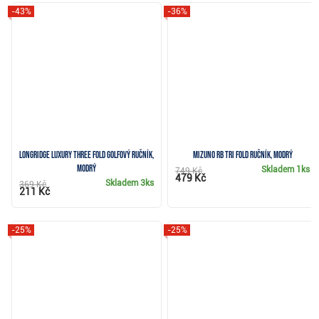
-43%
-36%
Longridge Luxury Three Fold golfový ručník,
Mizuno RB Tri Fold ručník, modrý
modrý
Skladem
1ks
749 Kč
479 Kč
Skladem
3ks
369 Kč
211 Kč
-25%
-25%