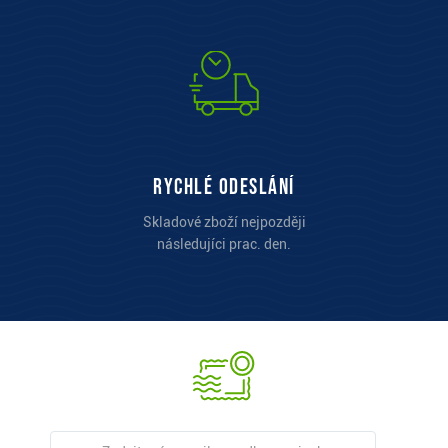
Rychlé odeslání
Skladové zboží nejpozději
následujíci prac. den.