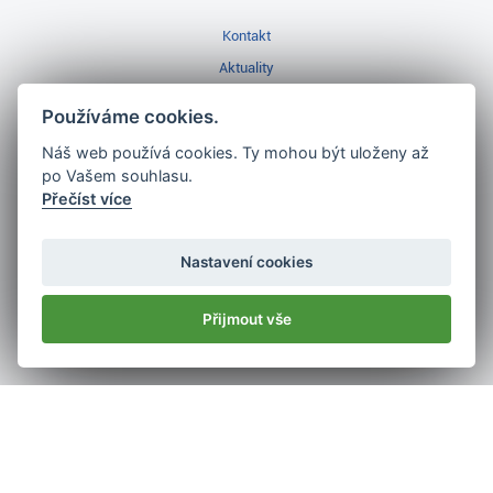
Kontakt
Aktuality
Videa
Používáme cookies.
Prodejna Třinec
Náš web používá cookies. Ty mohou být uloženy až
Golfový slovník
po Vašem souhlasu.
Přečíst více
Nastavení cookies
Nejlépe hodnocený
Přijmout vše
golf shop
v ČR