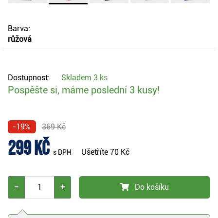
Barva:
růžová
Dostupnost:
Skladem
3 ks
Pospěšte si, máme poslední 3 kusy!
-19%
369 Kč
299 Kč
Ušetříte
70 Kč
s DPH
−
+
Do košíku