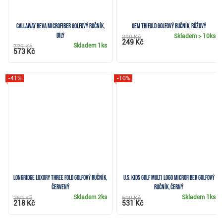
Callaway Reva Microfiber golfový ručník,
OEM TriFold golfový ručník, růžový
bílý
Skladem
> 10ks
390 Kč
249 Kč
Skladem
1ks
729 Kč
573 Kč
-41%
-10%
Longridge Luxury Three Fold golfový ručník,
U.S. Kids Golf Multi Logo Microfiber golfový
červený
ručník, černý
Skladem
2ks
Skladem
1ks
369 Kč
590 Kč
218 Kč
531 Kč