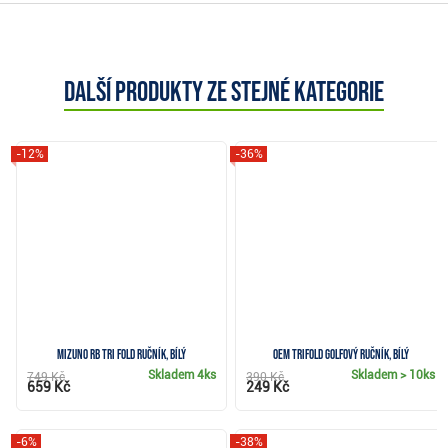
Další produkty ze stejné kategorie
-12%
-36%
Mizuno RB Tri Fold ručník, bílý
OEM Trifold golfový ručník, bílý
Skladem
4ks
Skladem
> 10ks
749 Kč
390 Kč
659 Kč
249 Kč
-6%
-38%