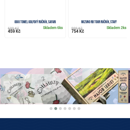
Ogio Towel golfový ručník, safari
Mizuno RB Tour ručník, staff
Skladem
6ks
Skladem
2ks
609 Kč
999 Kč
459 Kč
754 Kč