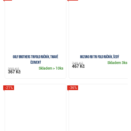
Golf Brothers Trifold ručník, tmavě
Mizuno RB Tri Fold ručník, šedý
červený
Skladem
3ks
749 Kč
467 Kč
Skladem
> 10ks
390 Kč
367 Kč
-21%
-36%