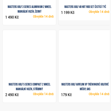
Masters Golf 3 Series Aluminium 2 Wheel
Masters Golf 48 Hot Rod Set čistící tyč
manuální vozík, černý
Obvykle
14 dnů
1 199 Kč
Obvykle
14 dnů
1 490 Kč
Masters Golf 5 Series Compact 2 Wheel
Masters Golf Airflow XP tréninkové golfové
manuální vozík, stříbrný
míčky, 6ks
Obvykle
14 dnů
Obvykle
14 dnů
2 490 Kč
179 Kč