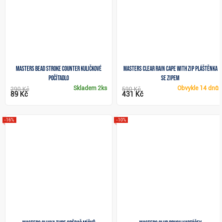
Masters Bead Stroke Counter kuličkové
Masters Clear Rain Cape with Zip pláštěnka
počítadlo
se zipem
Skladem
2ks
Obvykle
14 dnů
290 Kč
590 Kč
89 Kč
431 Kč
-16%
-10%