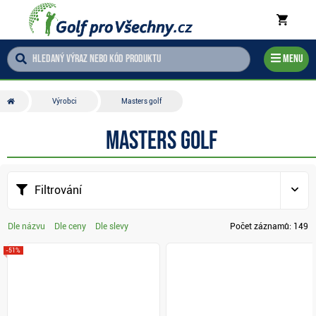
Menu
Výrobci
Masters golf
Masters golf
Filtrování
Dle názvu
Dle ceny
Dle slevy
Počet záznamů:
149
-51%