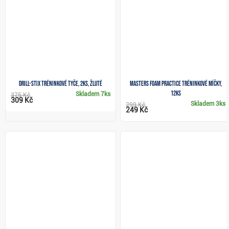
Drill-Stix tréninkové tyče, 2ks, žluté
Masters Foam Practice tréninkové míčky,
12ks
Skladem
7ks
375 Kč
309 Kč
Skladem
3ks
299 Kč
249 Kč