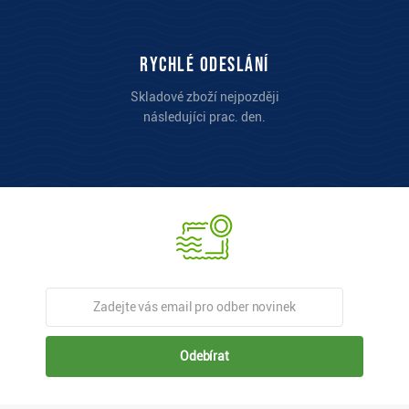
Rychlé odeslání
Skladové zboží nejpozději
následujíci prac. den.
Odebírat