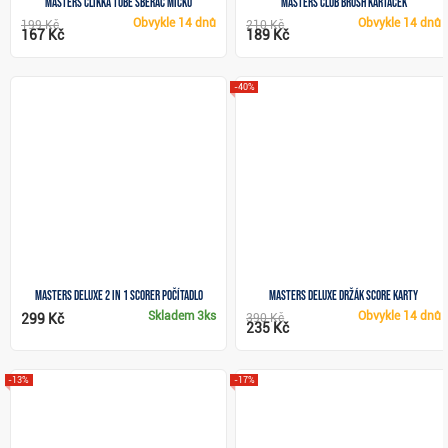
Masters Clikka Tube sběrač míčků
Masters Club Brush kartáček
Obvykle
14 dnů
Obvykle
14 dnů
199 Kč
210 Kč
167 Kč
189 Kč
-40%
Masters Deluxe 2 In 1 Scorer počítadlo
Masters Deluxe držák score karty
Skladem
3ks
Obvykle
14 dnů
299 Kč
390 Kč
235 Kč
-13%
-17%