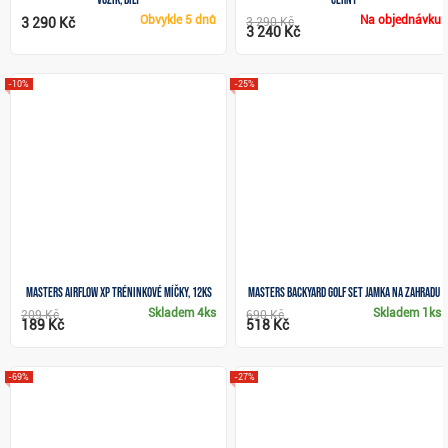
Obvykle
5 dnů
Na objednávku
3 290 Kč
3 290 Kč
3 240 Kč
-10%
-25%
Masters Airflow XP tréninkové míčky, 12ks
Masters Backyard Golf Set jamka na zahradu
Skladem
4ks
Skladem
1ks
209 Kč
690 Kč
189 Kč
518 Kč
-69%
-27%