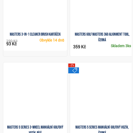
Masters 3-in-1 Cleaner Brush kartáček
Masters Golf Masters 360 Alignment Tool,
černá
Obvykle
14 dnů
190 Kč
93 Kč
Skladem
3ks
359 Kč
-2%
výprodej
Masters 5 Series 3-wheel manuální golfový
Masters 5 Series manuální golfový vozík,
vozík, bílý
černý