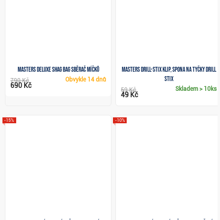
Masters Deluxe Shag Bag sběrač míčků
Masters Drill-Stix Klip, spona na tyčky Drill
Stix
Obvykle
14 dnů
790 Kč
690 Kč
Skladem
> 10ks
59 Kč
49 Kč
-15%
-10%