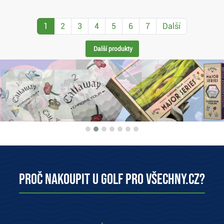
1
2
3
4
5
6
7
Další
Další produkty
Proč nakoupit u Golf pro všechny.cz?