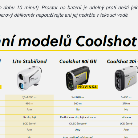
obu 10 minut). Prostor na baterii je odolný proti dešti (ek
erový dálkoměr nepoužívejte ani jej nedržte v tekoucí vodě.