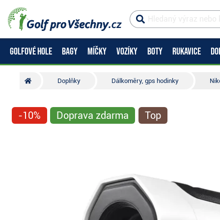
GOLFOVÉ HOLE
BAGY
MÍČKY
VOZÍKY
BOTY
RUKAVICE
DO
Doplňky
Dálkoměry, gps hodinky
Nik
-10%
Doprava zdarma
Top