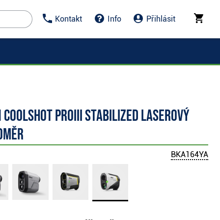
Kontakt
Info
Přihlásit
 Coolshot PROIII Stabilized laserový
oměr
BKA164YA