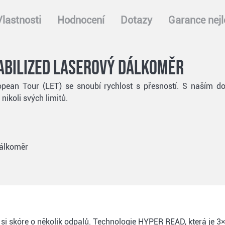
Vlastnosti
Hodnocení
Dotazy
Garance nejl
tabilized laserový dálkoměr
opean Tour (LET) se snoubí rychlost s přesností. S naším do
ikoli svých limitů.
dálkoměr
 si skóre o několik odpalů. Technologie HYPER READ, která je 3×