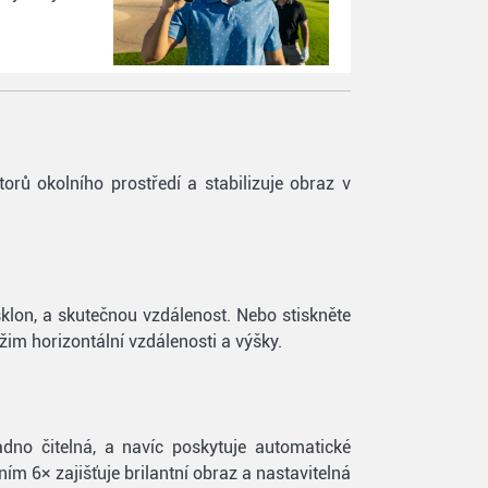
orů okolního prostředí a stabilizuje obraz v
sklon, a skutečnou vzdálenost. Nebo stiskněte
im horizontální vzdálenosti a výšky.
adno čitelná, a navíc poskytuje automatické
ím 6× zajišťuje brilantní obraz a nastavitelná