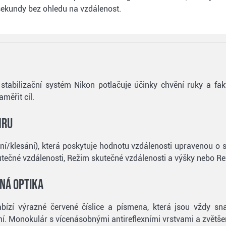
 sekundy bez ohledu na vzdálenost.
stabilizační systém Nikon potlačuje účinky chvění ruky a fakt
měřit cíl.
hru
ání/klesání), která poskytuje hodnotu vzdálenosti upravenou o 
utečné vzdálenosti, Režim skutečné vzdálenosti a výšky nebo Rež
sná optika
bízí výrazné červené číslice a písmena, která jsou vždy sn
í. Monokulár s vícenásobnými antireflexními vrstvami a zvětšen