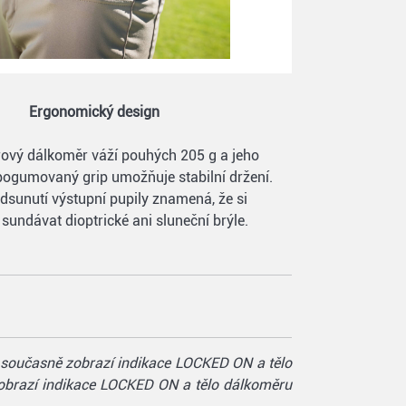
Ergonomický design
rový dálkoměr váží pouhých 205 g a jeho
ogumovaný grip umožňuje stabilní držení.
dsunutí výstupní pupily znamená, že si
sundávat dioptrické ani sluneční brýle.
se současně zobrazí indikace LOCKED ON a tělo
zobrazí indikace LOCKED ON a tělo dálkoměru