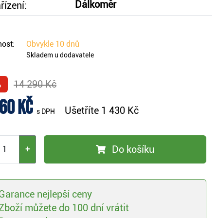
Dálkoměr
řízení:
ost:
Obvykle
10 dnů
Skladem u dodavatele
%
14 290 Kč
60 Kč
Ušetříte
1 430 Kč
s DPH
Do košíku
+
Garance nejlepší ceny
Zboží můžete do 100 dní vrátit