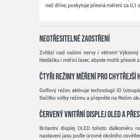
než dříve, poskytuje přesná měření za 0,1
Neotřesitelné zaostření
Zvítězí nad vašimi nervy i větrem! Výkonný 
hledáčku i měřicí laser, abyste mohli přesně za
Čtyři režimy měření pro chytřejší 
Golfový režim aktivuje technologii ID (stoup
tlačítko volby režimu a přepněte na Režim sk
Červený vnitřní displej OLED a pře
Brilantní displej OLED tohoto dálkoměru na
nastavení jasu podle úrovně okolního osvětlen