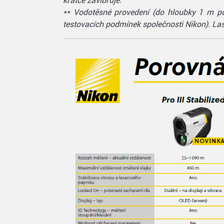
krátce zavibruje.
** Vodotěsné provedení (do hloubky 1 m po d
testovacích podmínek společnosti Nikon). Las