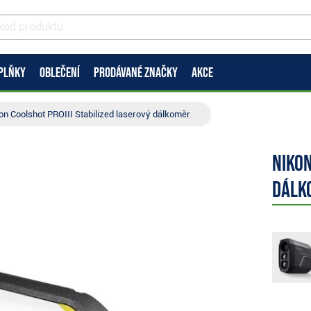
PLŇKY
OBLEČENÍ
PRODÁVANÉ ZNAČKY
AKCE
on Coolshot PROIII Stabilized laserový dálkoměr
Nikon
dálk