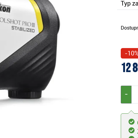
Typ za
Dostupn
-10
12 8
−