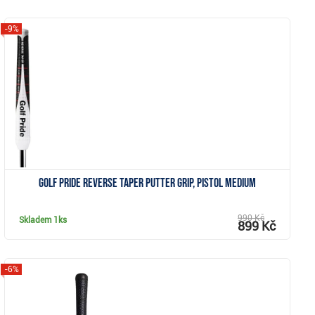
-9%
Zobrazit
Golf Pride Reverse Taper putter grip, Pistol Medium
990 Kč
Skladem
1ks
899 Kč
-6%
Zobrazit