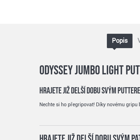
Popis
Odyssey Jumbo Light put
Hrajete již delší dobu svým putte
Nechte si ho přegripovat! Díky novému gripu 
Hrajete již delší dobu svým p