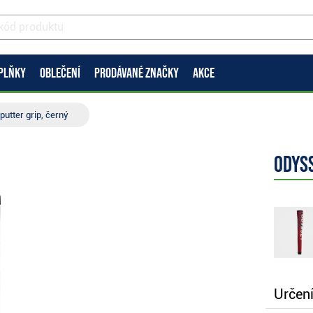
PLŇKY
OBLEČENÍ
PRODÁVANÉ ZNAČKY
AKCE
utter grip, černý
Odyss
Určení