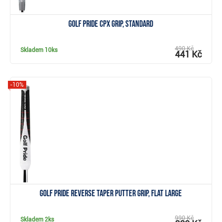
Golf Pride CPx grip, Standard
490 Kč
Skladem
10ks
441 Kč
-10%
Zobrazit
Golf Pride Reverse Taper putter grip, Flat Large
990 Kč
Skladem
2ks