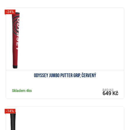
-24%
Zobrazit
Odyssey Jumbo putter grip, červený
849 Kč
Skladem
4ks
649 Kč
-14%
Zobrazit