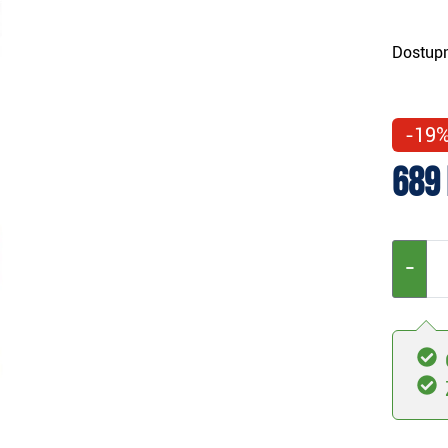
Dostupn
-19
689
−