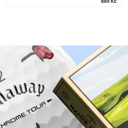
889 Kč
Proč nakoupit u Golf pro všechny.cz?