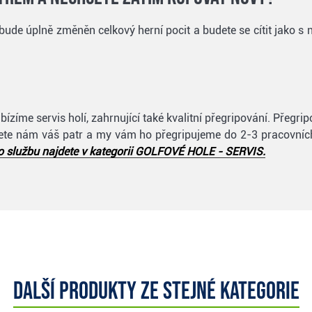
ude úplně změněn celkový herní pocit a budete se cítit jako s
zíme servis holí, zahrnující také kvalitní přegripování. Přegr
šlete nám váš patr a my vám ho přegripujeme do 2-3 pracovníc
o službu najdete v kategorii GOLFOVÉ HOLE - SERVIS.
Další produkty ze stejné kategorie