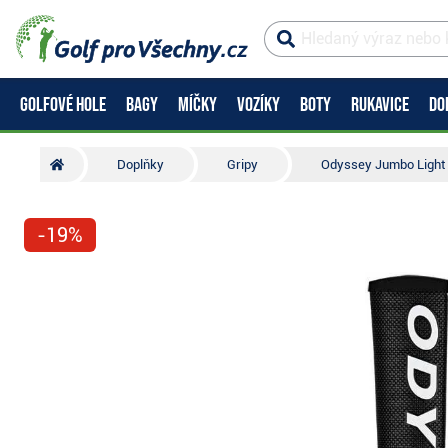
GOLFOVÉ HOLE
BAGY
MÍČKY
VOZÍKY
BOTY
RUKAVICE
DO
Doplňky
Gripy
Odyssey Jumbo Light p
-19%