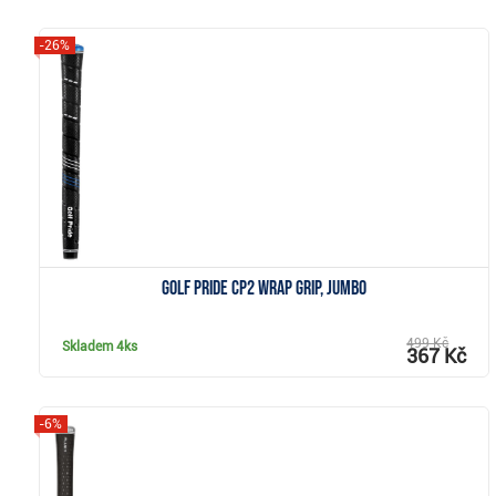
-26%
Zobrazit
Golf Pride CP2 Wrap grip, Jumbo
499 Kč
Skladem
4ks
367 Kč
-6%
Zobrazit