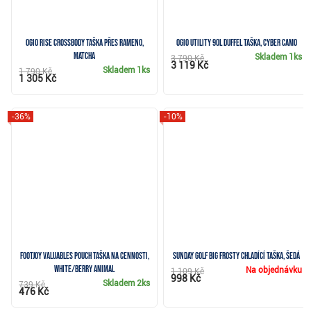
Ogio Rise Crossbody taška přes rameno,
Ogio Utility 90L Duffel taška, cyber camo
matcha
Skladem
1ks
3 790 Kč
3 119 Kč
Skladem
1ks
1 790 Kč
1 305 Kč
-36%
-10%
FootJoy Valuables Pouch taška na cennosti,
Sunday Golf Big Frosty chladící taška, šedá
white/berry animal
Na objednávku
1 109 Kč
998 Kč
Skladem
2ks
739 Kč
476 Kč