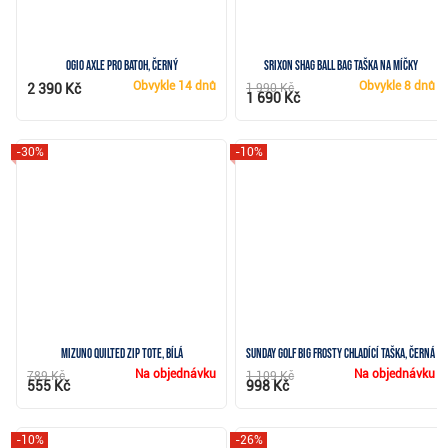
Ogio Axle Pro batoh, černý
Srixon Shag Ball Bag taška na míčky
Obvykle
14 dnů
Obvykle
8 dnů
2 390 Kč
1 990 Kč
1 690 Kč
-30%
-10%
Mizuno Quilted Zip Tote, bílá
Sunday Golf Big Frosty chladící taška, černá
Na objednávku
Na objednávku
789 Kč
1 109 Kč
555 Kč
998 Kč
-10%
-26%