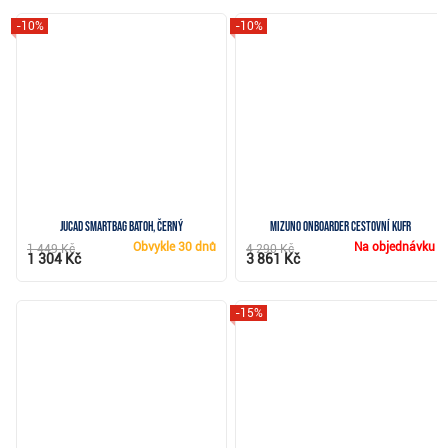
-10%
-10%
JuCad Smartbag batoh, černý
Mizuno Onboarder cestovní kufr
Obvykle
30 dnů
Na objednávku
1 449 Kč
4 290 Kč
1 304 Kč
3 861 Kč
-15%