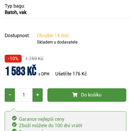
Typ bagu:
Batoh, vak
Dostupnost:
Obvykle
14 dnů
Skladem u dodavatele
-10%
1 759 Kč
1 583 Kč
Ušetříte
176 Kč
s DPH
−
+
Do košíku
Garance nejlepší ceny
Zboží můžete do 100 dní vrátit