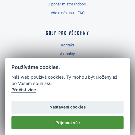
O pohár mistra Indooru
Vše o nákupu - FAQ
Golf pro všechny
Kontakt
Aktuality
Videa
Používáme cookies.
Prodejna Třinec
Náš web používá cookies. Ty mohou být uloženy až
Golfový slovník
po Vašem souhlasu.
Přečíst více
Nastavení cookies
Nejlépe hodnocený
Přijmout vše
golf shop
v ČR