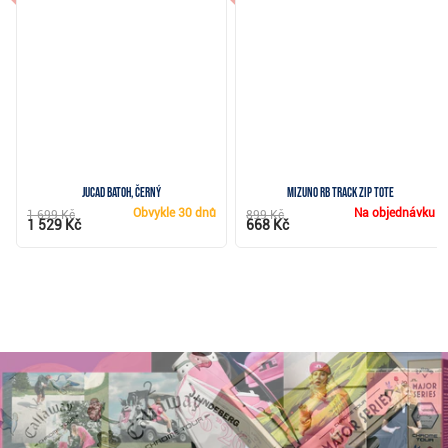
JuCad batoh, černý
Mizuno RB Track Zip Tote
Obvykle
30 dnů
Na objednávku
1 699 Kč
899 Kč
1 529 Kč
668 Kč