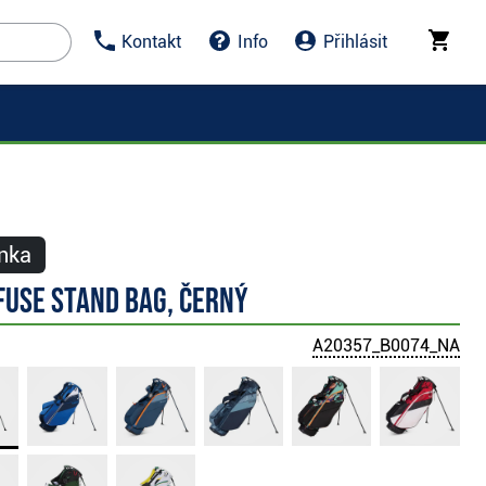
Kontakt
Info
Přihlásit
nka
Fuse stand bag, černý
A20357_B0074_NA