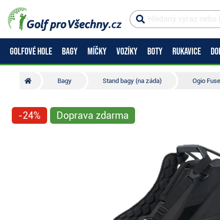
GOLFOVÉ HOLE
BAGY
MÍČKY
VOZÍKY
BOTY
RUKAVICE
DO
Bagy
Stand bagy (na záda)
Ogio Fuse
-24%
Doprava zdarma