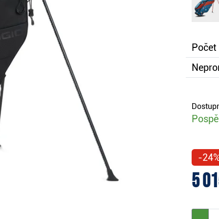
Počet
Nepro
Dostupn
Pospěš
-24
5 01