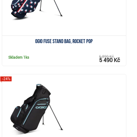
Ogio Fuse stand bag, rocket pop
6 890 Kč
Skladem
1ks
5 490 Kč
-24%
Zobrazit