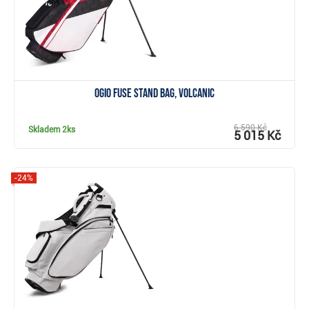
Ogio Fuse stand bag, volcanic
6 590 Kč
Skladem
2ks
5 015 Kč
-24%
Zobrazit