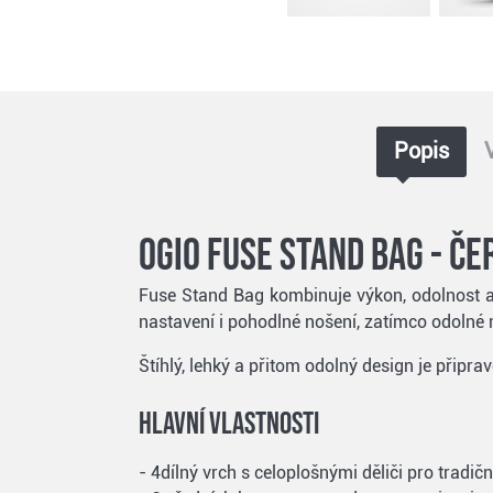
Popis
Ogio Fuse stand bag - če
Fuse Stand Bag kombinuje výkon, odolnost a 
nastavení i pohodlné nošení, zatímco odolné m
Štíhlý, lehký a přitom odolný design je připr
Hlavní vlastnosti
- 4dílný vrch s celoplošnými děliči pro tradič