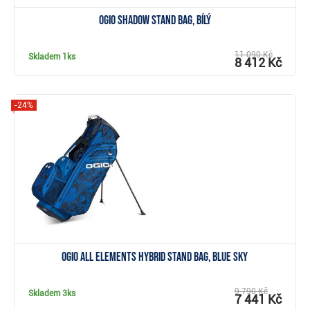
Ogio Shadow stand bag, bílý
11 090 Kč
Skladem
1ks
8 412 Kč
-24%
Zobrazit
Ogio All Elements Hybrid stand bag, blue sky
9 790 Kč
Skladem
3ks
7 441 Kč