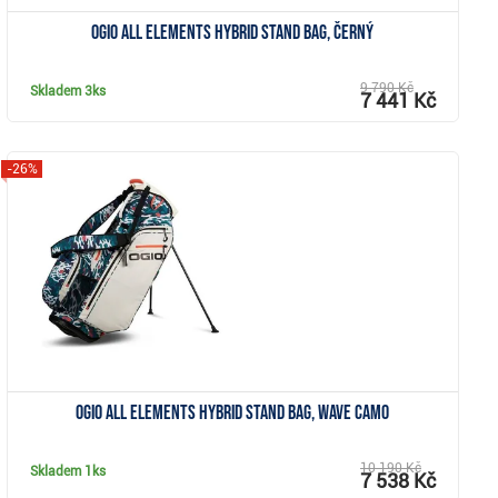
Ogio All Elements Hybrid stand bag, černý
9 790 Kč
Skladem
3ks
7 441 Kč
-26%
Zobrazit
Ogio All Elements Hybrid stand bag, wave camo
10 190 Kč
Skladem
1ks
7 538 Kč