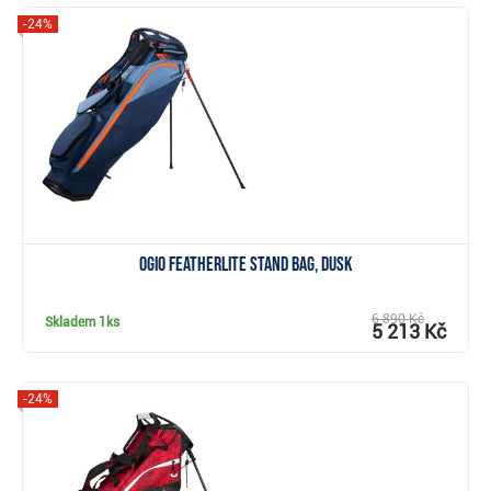
-24%
Zobrazit
Ogio Featherlite stand bag, dusk
6 890 Kč
Skladem
1ks
5 213 Kč
-24%
Zobrazit