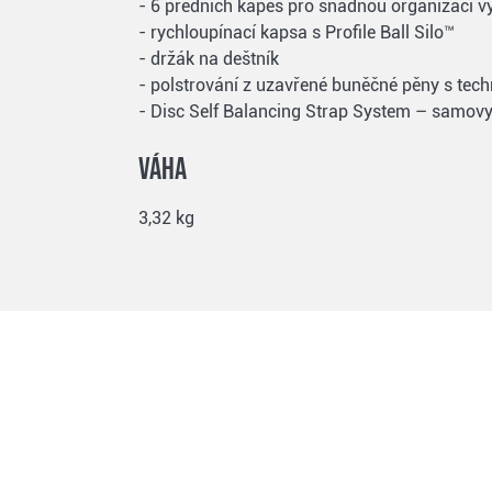
- 6 předních kapes pro snadnou organizaci v
- rychloupínací kapsa s Profile Ball Silo™
- držák na deštník
- polstrování z uzavřené buněčné pěny s techn
- Disc Self Balancing Strap System – samov
Váha
3,32 kg