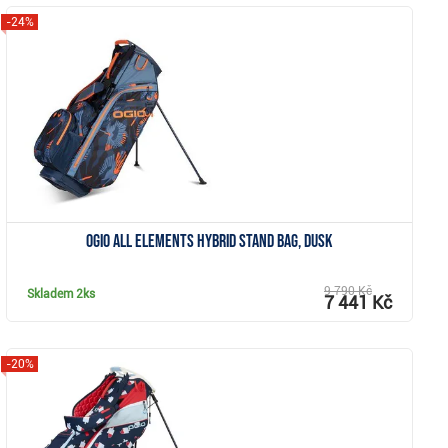
-24%
Zobrazit
Ogio All Elements Hybrid stand bag, dusk
9 790 Kč
Skladem
2ks
7 441 Kč
-20%
Zobrazit