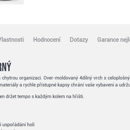
Vlastnosti
Hodnocení
Dotazy
Garance nejl
rný
chytrou organizaci. Over-moldovaný 4dílný vrch s celoplošnými
ateriály a rychle přístupné kapsy chrání vaše vybavení a udržu
aven držet tempo s každým kolem na hřišti.
ní uspořádání holí