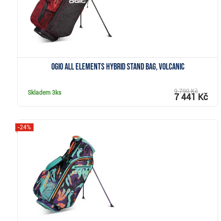
Ogio All Elements Hybrid stand bag, volcanic
9 790 Kč
Skladem
3ks
7 441 Kč
-24%
Zobrazit