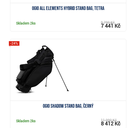
Ogio All Elements Hybrid stand bag, tetra
9 790 Kč
Skladem
2ks
7 441 Kč
-24%
Zobrazit
Ogio Shadow stand bag, černý
11 090 Kč
Skladem
2ks
8 412 Kč