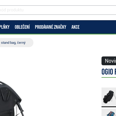
PLŇKY
OBLEČENÍ
PRODÁVANÉ ZNAČKY
AKCE
 stand bag, černý
Novi
Ogio 