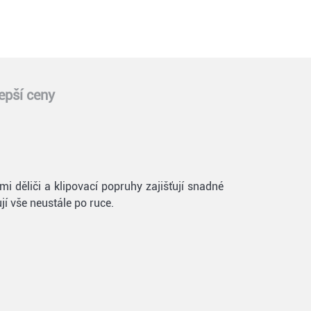
epší ceny
 děliči a klipovací popruhy zajišťují snadné
jí vše neustále po ruce.