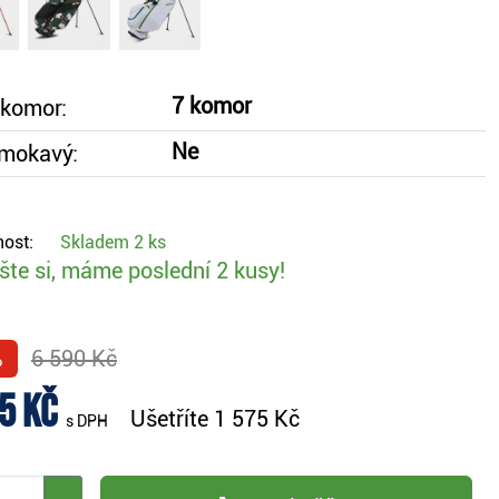
7 komor
 komor:
Ne
mokavý:
ost:
Skladem
2 ks
te si, máme poslední 2 kusy!
%
6 590 Kč
5 Kč
Ušetříte
1 575 Kč
s DPH