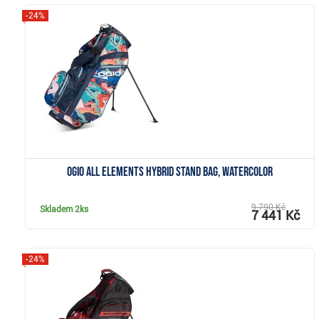
-24%
Zobrazit
Ogio All Elements Hybrid stand bag, watercolor
9 790 Kč
Skladem
2ks
7 441 Kč
-24%
Zobrazit