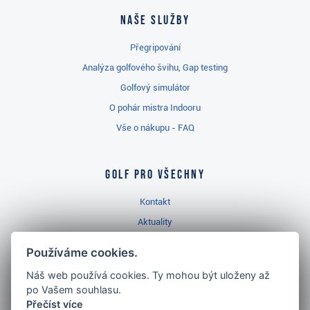
Naše služby
Přegripování
Analýza golfového švihu, Gap testing
Golfový simulátor
O pohár mistra Indooru
Vše o nákupu - FAQ
Golf pro všechny
Kontakt
Aktuality
Videa
Používáme cookies.
Prodejna Třinec
Náš web používá cookies. Ty mohou být uloženy až
Golfový slovník
po Vašem souhlasu.
Přečíst více