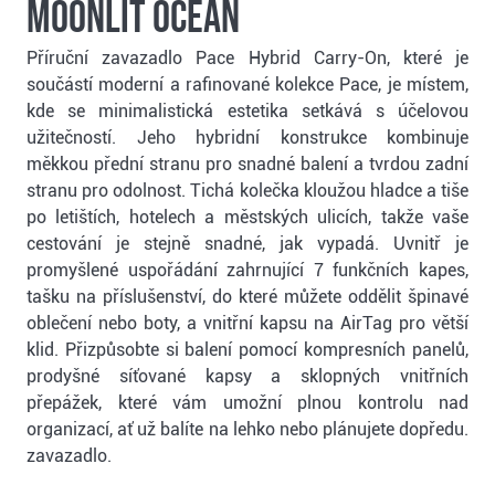
moonlit ocean
Příruční zavazadlo Pace Hybrid Carry-On, které je
součástí moderní a rafinované kolekce Pace, je místem,
kde se minimalistická estetika setkává s účelovou
užitečností. Jeho hybridní konstrukce kombinuje
měkkou přední stranu pro snadné balení a tvrdou zadní
stranu pro odolnost. Tichá kolečka kloužou hladce a tiše
po letištích, hotelech a městských ulicích, takže vaše
cestování je stejně snadné, jak vypadá. Uvnitř je
promyšlené uspořádání zahrnující 7 funkčních kapes,
tašku na příslušenství, do které můžete oddělit špinavé
oblečení nebo boty, a vnitřní kapsu na AirTag pro větší
klid. Přizpůsobte si balení pomocí kompresních panelů,
prodyšné síťované kapsy a sklopných vnitřních
přepážek, které vám umožní plnou kontrolu nad
organizací, ať už balíte na lehko nebo plánujete dopředu.
zavazadlo.