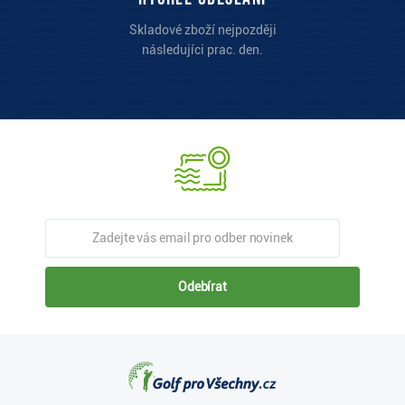
Skladové zboží nejpozději
následujíci prac. den.
Odebírat