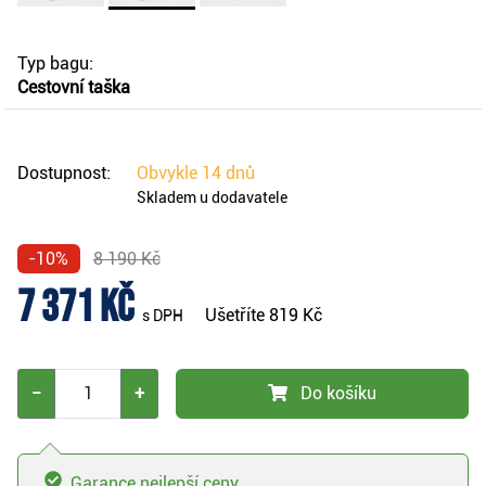
Typ bagu:
Cestovní taška
Dostupnost:
Obvykle
14 dnů
Skladem u dodavatele
-10%
8 190 Kč
7 371 Kč
Ušetříte
819 Kč
s DPH
−
+
Do košíku
Garance nejlepší ceny