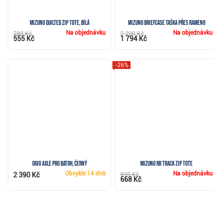
Mizuno Quilted Zip Tote, bílá
Mizuno Briefcase taška přes rameno
Na objednávku
Na objednávku
789 Kč
2 290 Kč
555 Kč
1 794 Kč
-26%
Ogio Axle Pro batoh, černý
Mizuno RB Track Zip Tote
Obvykle
14 dnů
Na objednávku
2 390 Kč
899 Kč
668 Kč