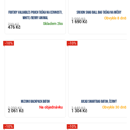
FootJoy Valuables Pouch taška na cennosti,
Srixon Shag Ball Bag taška na míčky
white/berry animal
Obvykle
8 dnů
1 990 Kč
1 690 Kč
Skladem
2ks
739 Kč
476 Kč
-10%
-10%
Mizuno Backpack batoh
JuCad Smartbag batoh, černý
Na objednávku
Obvykle
30 dnů
2 290 Kč
1 449 Kč
2 061 Kč
1 304 Kč
-10%
-10%