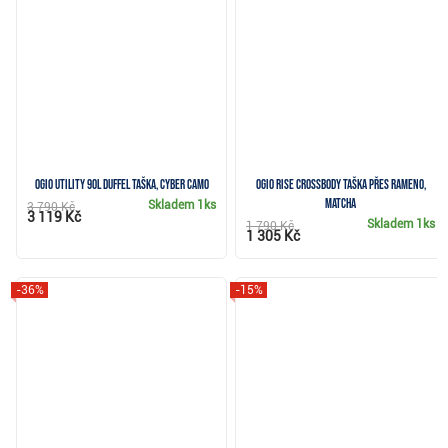
Ogio Utility 90L Duffel taška, cyber camo
Ogio Rise Crossbody taška přes rameno,
matcha
Skladem
1ks
3 790 Kč
3 119 Kč
Skladem
1ks
1 790 Kč
1 305 Kč
-36%
-15%