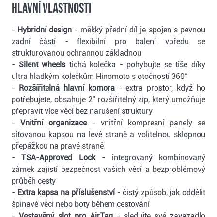
Hlavní vlastnosti
-
Hybridní design
- měkký přední díl je spojen s pevnou
zadní částí - flexibilní pro balení vpředu se
strukturovanou ochrannou základnou
-
Silent wheels
tichá kolečka - pohybujte se tiše díky
ultra hladkým kolečkům Hinomoto s otočností 360°
-
Rozšířitelná hlavní komora
- extra prostor, když ho
potřebujete, obsahuje 2" rozšiřitelný zip, který umožňuje
přepravit více věcí bez narušení struktury
-
Vnitřní organizace
- vnitřní kompresní panely se
síťovanou kapsou na levé straně a volitelnou sklopnou
přepážkou na pravé straně
-
TSA-Approved Lock
- integrovaný kombinovaný
zámek zajistí bezpečnost vašich věcí a bezproblémový
průběh cesty
-
Extra kapsa na příslušenství
- čistý způsob, jak oddělit
špinavé věci nebo boty během cestování
-
Vestavěný slot pro AirTag
- sledujte své zavazadlo