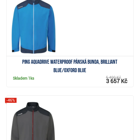
Zobrazit
PING AquaDrive Waterproof pánská bunda, brilliant
blue/oxford blue
5 490 Kč
Skladem
1ks
3 657 Kč
-46%
Zobrazit