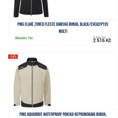
Ping Clare Zoned fleece dámská bunda, black/eucalyptus
multi
3 990 Kč
Skladem
1ks
2 516 Kč
-34%
Zobrazit
Ping AquaDrive Waterproof pánská nepromokavá bunda,