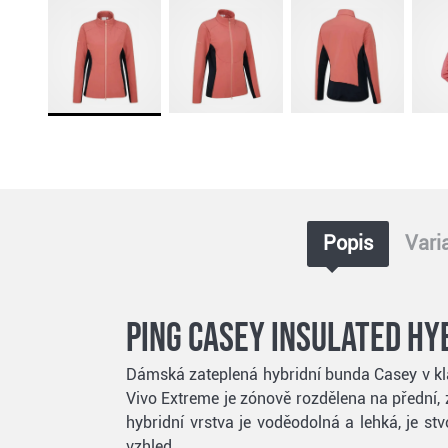
Popis
Vari
Ping Casey insulated h
Dámská zateplená hybridní bunda Casey v kla
Vivo Extreme je zónově rozdělena na přední, z
hybridní vrstva je voděodolná a lehká, je s
vzhled.