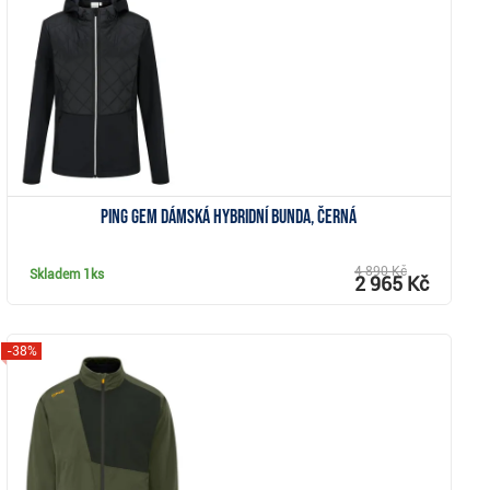
Zobrazit
Ping Gem dámská hybridní bunda, černá
4 890 Kč
Skladem
1ks
2 965 Kč
-38%
Zobrazit