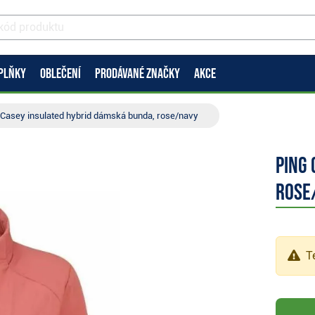
PLŇKY
OBLEČENÍ
PRODÁVANÉ ZNAČKY
AKCE
 Casey insulated hybrid dámská bunda, rose/navy
Ping
rose
Te