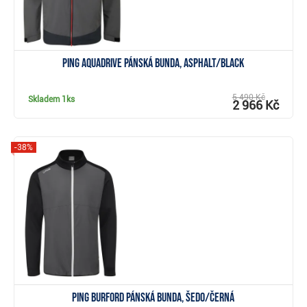
PING AquaDrive pánská bunda, asphalt/black
5 490 Kč
Skladem
1ks
2 966 Kč
-38%
Zobrazit
Ping Burford pánská bunda, šedo/černá