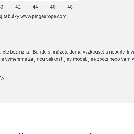
40
42
44
46
48
roj tabulky www.pingeurope.com
upujete bez rizika! Bundu si můžete doma vyzkoušet a nebude-li 
e vyměníme za jinou velikost, jiný model, jiné zboží nebo vám 
 >