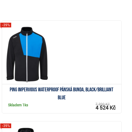
-39%
Zobrazit
PING Impervious Waterproof pánská bunda, black/brilliant
blue
7 390 Kč
Skladem
1ks
4 524 Kč
-39%