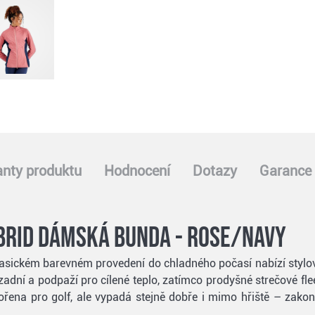
anty produktu
Hodnocení
Dotazy
Garance 
ybrid dámská bunda - rose/navy
sickém barevném provedení do chladného počasí nabízí stylový 
adní a podpaží pro cílené teplo, zatímco prodyšné strečové fleec
tvořena pro golf, ale vypadá stejně dobře i mimo hřiště – za