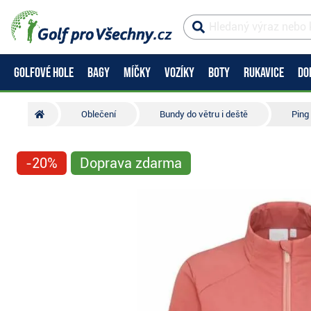
GOLFOVÉ HOLE
BAGY
MÍČKY
VOZÍKY
BOTY
RUKAVICE
DO
Oblečení
Bundy do větru i deště
Ping
-20%
Doprava zdarma