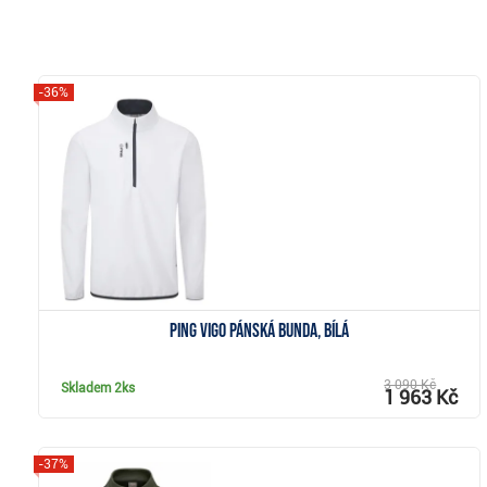
-36%
Zobrazit
Ping Vigo pánská bunda, bílá
3 090 Kč
Skladem
2ks
1 963 Kč
-37%