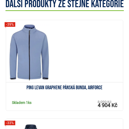
Další produkty ze stejné kategorie
-39%
Zobrazit
PING Levan Graphene pánská bunda, airforce
8 090 Kč
Skladem
1ks
4 904 Kč
-33%