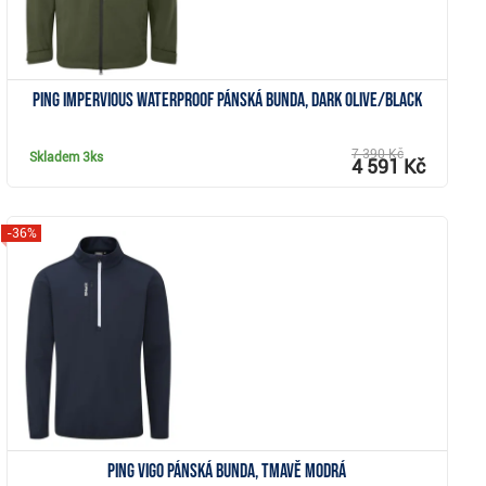
PING Impervious Waterproof pánská bunda, dark olive/black
7 390 Kč
Skladem
3ks
4 591 Kč
-36%
Zobrazit
Ping Vigo pánská bunda, tmavě modrá