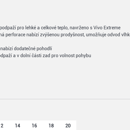
a podpaží pro lehké a celkové teplo, navrženo s Vivo Extreme
ná perforace nabízí zvýšenou prodyšnost, umožňuje odvod vlhko
a nabízí dodatečné pohodlí
odpaží a v dolní části zad pro volnost pohybu
12
14
16
18
20