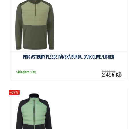
Zobrazit
Ping Astbury fleece pánská bunda, dark olive/lichen
3 990 Kč
Skladem
3ks
2 495 Kč
-37%
Zobrazit