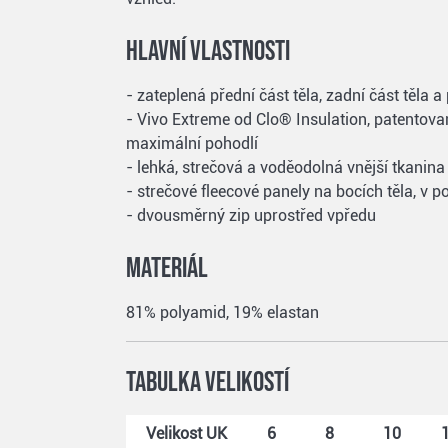
Hlavní vlastnosti
- zateplená přední část těla, zadní část těla 
- Vivo Extreme od Clo® Insulation, patentova
maximální pohodlí
- lehká, strečová a voděodolná vnější tkanin
- strečové fleecové panely na bocích těla, v p
- dvousměrný zip uprostřed vpředu
Materiál
81% polyamid, 19% elastan
Tabulka velikostí
Velikost UK
6
8
10