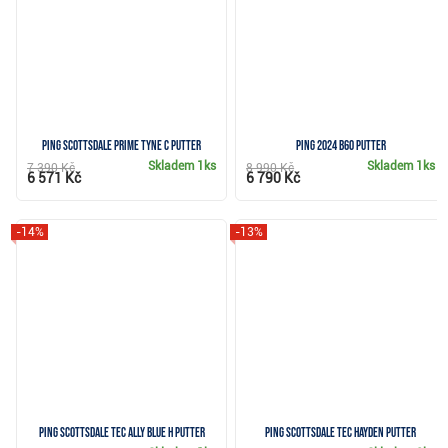
Ping Scottsdale Prime Tyne C putter
Ping 2024 B60 putter
Skladem
1ks
Skladem
1ks
7 390 Kč
8 990 Kč
6 571 Kč
6 790 Kč
-14%
-13%
PING Scottsdale Tec Ally Blue H putter
PING Scottsdale Tec Hayden putter