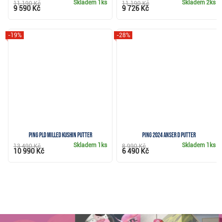
Skladem
1ks
Skladem
2ks
11 190 Kč
11 190 Kč
9 590 Kč
9 726 Kč
-19%
-28%
Ping PLD Milled Kushin putter
Ping 2024 Anser D putter
Skladem
1ks
Skladem
1ks
13 490 Kč
8 990 Kč
10 990 Kč
6 490 Kč