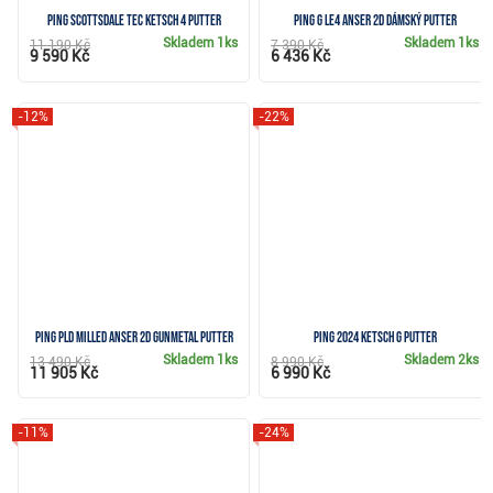
PING Scottsdale Tec Ketsch 4 putter
PING G Le4 Anser 2D dámský putter
Skladem
1ks
Skladem
1ks
11 190 Kč
7 390 Kč
9 590 Kč
6 436 Kč
-12%
-22%
Ping PLD Milled Anser 2D Gunmetal putter
Ping 2024 Ketsch G putter
Skladem
1ks
Skladem
2ks
13 490 Kč
8 990 Kč
11 905 Kč
6 990 Kč
-11%
-24%