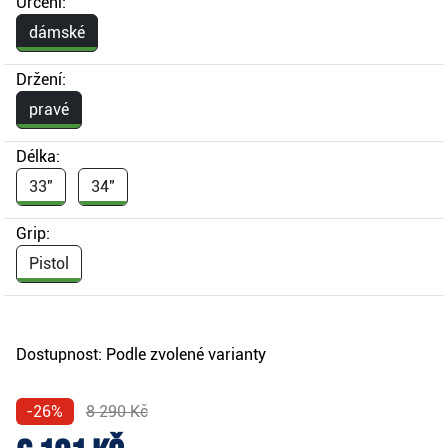
Určení:
dámské
Držení:
pravé
Délka:
33"
34"
Grip:
Pistol
Dostupnost:
Podle zvolené varianty
-26%
8 290 Kč