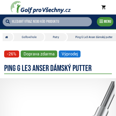
Menu
Golfové hole
Patry
Ping G Le3 Anser dámský putter
-26%
Doprava zdarma
Výprodej
Ping G Le3 Anser dámský putter