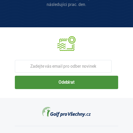
následujíci prac. den.
Odebírat