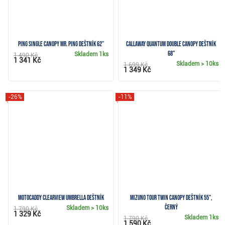
Ping Single Canopy Mr. Ping deštník 62”
Callaway QUANTUM Double Canopy deštník
68"
Skladem
1ks
1 490 Kč
1 341 Kč
Skladem
> 10ks
1 699 Kč
1 349 Kč
-26%
-11%
Motocaddy Clearview Umbrella deštník
Mizuno Tour Twin Canopy deštník 55",
černý
Skladem
> 10ks
1 790 Kč
1 329 Kč
Skladem
1ks
1 790 Kč
1 590 Kč