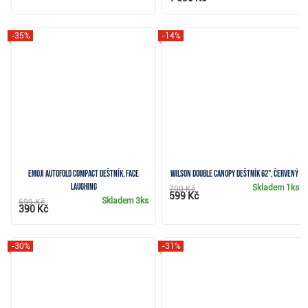
-35%
-14%
Emoji AutoFold Compact deštník, Face
Wilson Double Canopy deštník 62", červený
Laughing
Skladem
1ks
700 Kč
599 Kč
Skladem
3ks
599 Kč
390 Kč
-30%
-31%