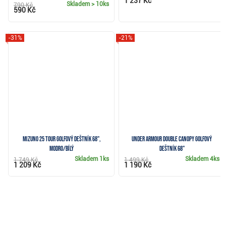
1 237 Kč
Skladem
> 10ks
790 Kč
590 Kč
-31%
-21%
Mizuno 25 Tour golfový deštník 68",
Under Armour Double Canopy golfový
modro/bílý
deštník 68"
Skladem
1ks
Skladem
4ks
1 749 Kč
1 499 Kč
1 209 Kč
1 190 Kč