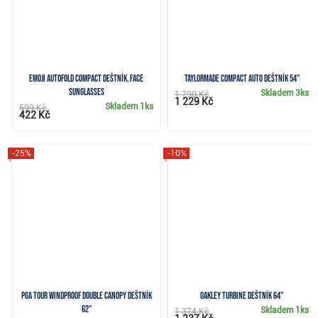
Emoji AutoFold Compact deštník, Face
TaylorMade Compact Auto deštník 54"
Sunglasses
Skladem
3ks
1 790 Kč
1 229 Kč
Skladem
1ks
599 Kč
422 Kč
-25%
-10%
PGA Tour Windproof Double Canopy deštník
Oakley Turbine deštník 64"
62"
Skladem
1ks
1 374 Kč