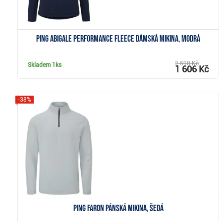
Ping Abigale Performance Fleece dámská mikina, modrá
2 590 Kč
Skladem
1ks
1 606 Kč
-38%
Zobrazit
Ping Faron pánská mikina, šedá