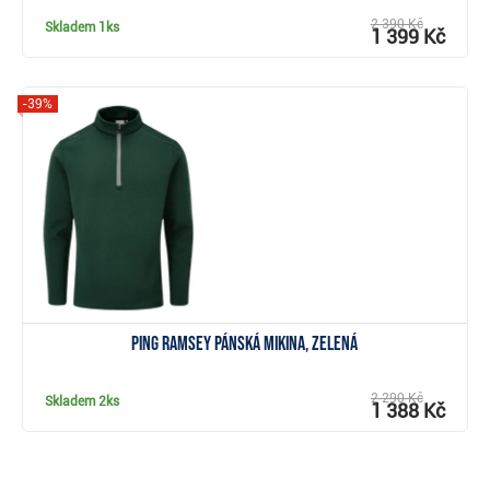
2 390 Kč
Skladem
1ks
1 399 Kč
-39%
Zobrazit
Ping Ramsey pánská mikina, zelená
2 290 Kč
Skladem
2ks
1 388 Kč