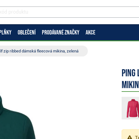
PLŇKY
OBLEČENÍ
PRODÁVANÉ ZNAČKY
AKCE
alf zip ribbed dámská fleecová mikina, zelená
Ping 
mikin
Te