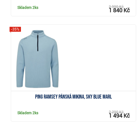
2 990 Kč
Skladem
2ks
1 840 Kč
-35%
Zobrazit
Ping Ramsey pánská mikina, sky blue marl
2 290 Kč
Skladem
2ks
1 494 Kč