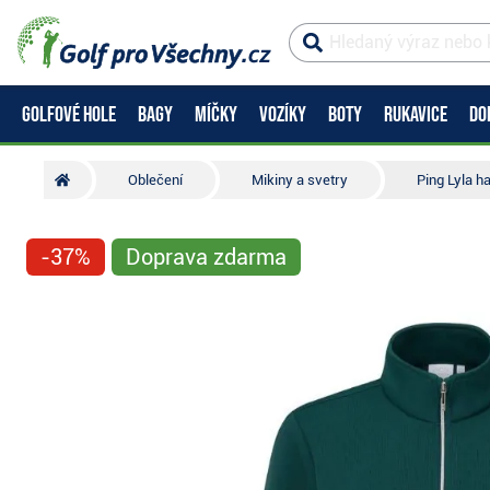
GOLFOVÉ HOLE
BAGY
MÍČKY
VOZÍKY
BOTY
RUKAVICE
DO
Oblečení
Mikiny a svetry
Ping Lyla h
-37%
Doprava zdarma