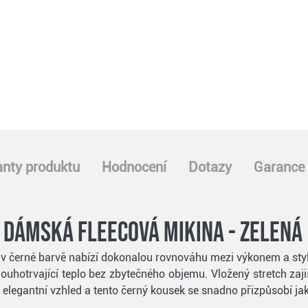
anty produktu
Hodnocení
Dotazy
Garance 
d dámská fleecová mikina - zelená
d v černé barvě nabízí dokonalou rovnováhu mezi výkonem a st
dlouhotrvající teplo bez zbytečného objemu. Vložený stretch zaj
 elegantní vzhled a tento černý kousek se snadno přizpůsobí jak