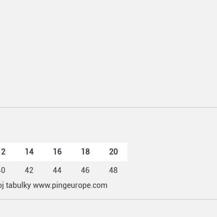
12
14
16
18
20
40
42
44
46
48
roj tabulky www.pingeurope.com