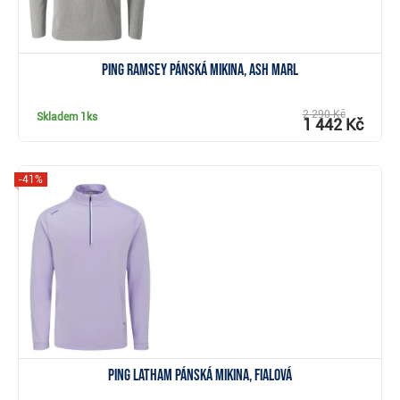
Ping Ramsey pánská mikina, ash marl
2 290 Kč
Skladem
1ks
1 442 Kč
-41%
Zobrazit
PING Latham pánská mikina, fialová