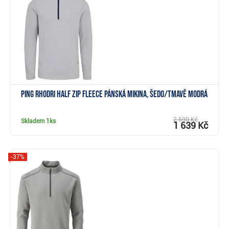
Zobrazit
Ping Rhodri Half Zip Fleece pánská mikina, šedo/tmavě modrá
2 590 Kč
Skladem
1ks
1 639 Kč
-37%
Zobrazit