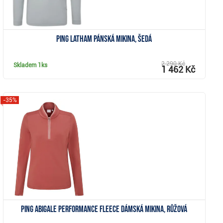
PING Latham pánská mikina, šedá
2 290 Kč
Skladem
1ks
1 462 Kč
-35%
Zobrazit
Ping Abigale Performance Fleece dámská mikina, růžová