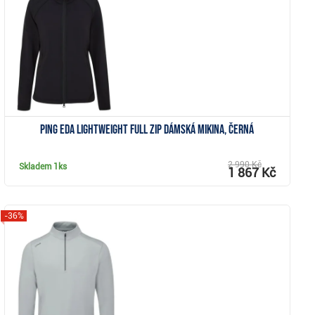
Zobrazit
Ping Eda Lightweight Full Zip dámská mikina, černá
2 990 Kč
Skladem
1ks
1 867 Kč
-36%
Zobrazit