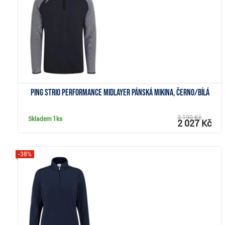
Zobrazit
Ping Strio Performance Midlayer pánská mikina, černo/bílá
3 190 Kč
Skladem
1ks
2 027 Kč
-38%
Zobrazit