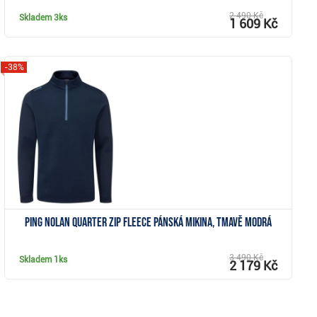
2 490 Kč
Skladem
3ks
1 609 Kč
-38%
Zobrazit
Ping Nolan Quarter Zip Fleece pánská mikina, tmavě modrá
3 490 Kč
Skladem
1ks
2 179 Kč