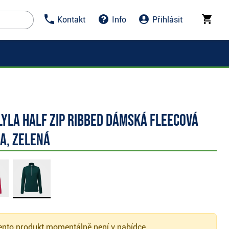
Kontakt
Info
Přihlásit
Lyla half zip ribbed dámská fleecová
a, zelená
nto produkt momentálně není v nabídce.