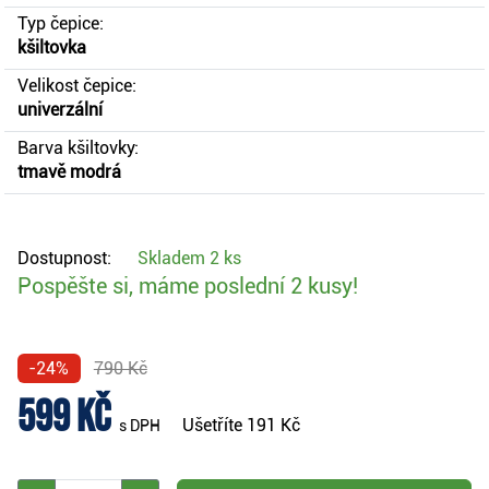
Typ čepice:
kšiltovka
Velikost čepice:
univerzální
Barva kšiltovky:
tmavě modrá
Dostupnost:
Skladem
2 ks
Pospěšte si, máme poslední 2 kusy!
-24%
790 Kč
599 Kč
Ušetříte
191 Kč
s DPH