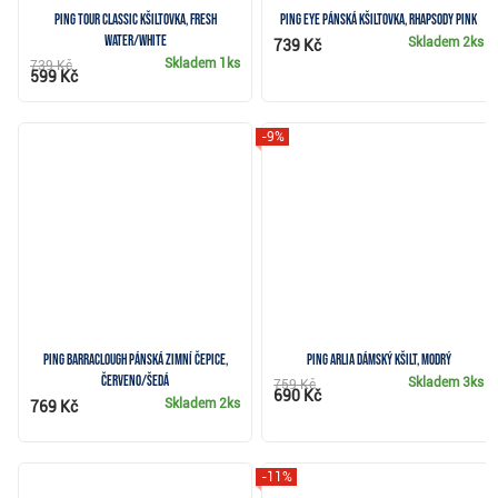
PING Tour Classic kšiltovka, fresh
PING Eye pánská kšiltovka, rhapsody pink
water/white
Skladem
2ks
739 Kč
Skladem
1ks
739 Kč
599 Kč
-9%
Ping Barraclough pánská zimní čepice,
Ping Arlia dámský kšilt, modrý
červeno/šedá
Skladem
3ks
759 Kč
690 Kč
Skladem
2ks
769 Kč
-11%