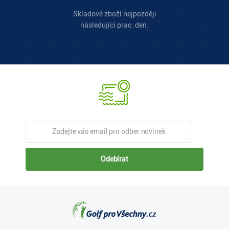
Skladové zboží nejpozději
následujíci prac. den.
Odebírat