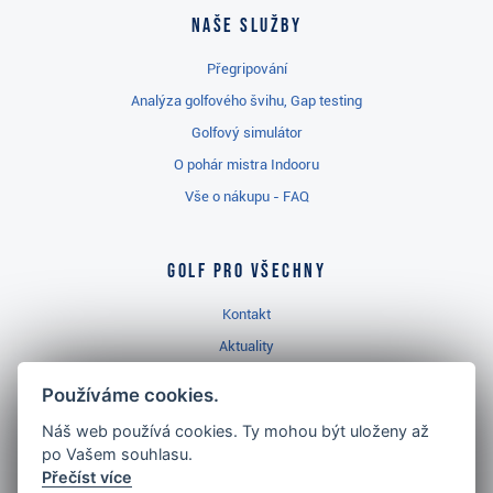
Naše služby
Přegripování
Analýza golfového švihu, Gap testing
Golfový simulátor
O pohár mistra Indooru
Vše o nákupu - FAQ
Golf pro všechny
Kontakt
Aktuality
Videa
Používáme cookies.
Prodejna Třinec
Náš web používá cookies. Ty mohou být uloženy až
Golfový slovník
po Vašem souhlasu.
Přečíst více