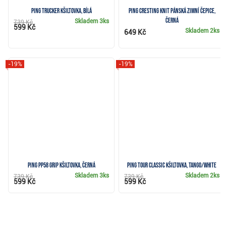
Ping Trucker kšiltovka, bílá
PING Cresting Knit pánská zimní čepice,
černá
Skladem
3ks
739 Kč
599 Kč
Skladem
2ks
649 Kč
-19%
-19%
Ping PP58 Grip kšiltovka, černá
PING Tour Classic kšiltovka, tango/white
Skladem
3ks
Skladem
2ks
739 Kč
739 Kč
599 Kč
599 Kč