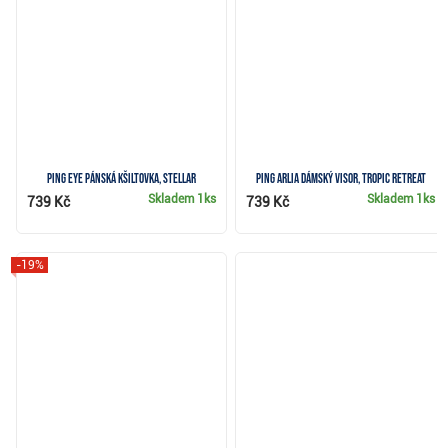
Ping Eye pánská kšiltovka, stellar
PING Arlia dámský visor, tropic retreat
Skladem
1ks
Skladem
1ks
739 Kč
739 Kč
-19%