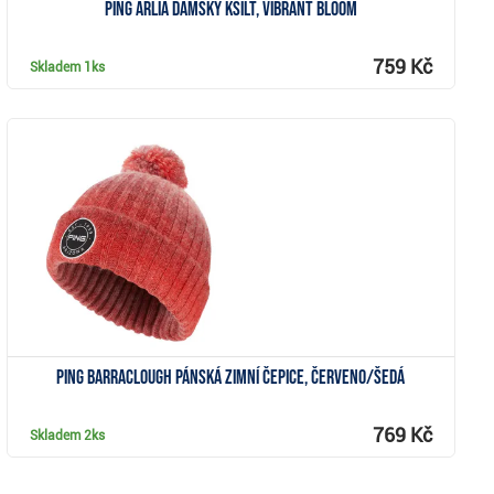
Ping Arlia dámský kšilt, vibrant bloom
759 Kč
Skladem
1ks
Zobrazit
Ping Barraclough pánská zimní čepice, červeno/šedá
769 Kč
Skladem
2ks