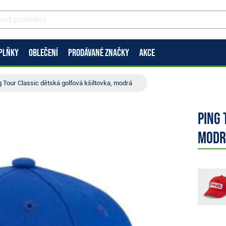
PLŇKY
OBLEČENÍ
PRODÁVANÉ ZNAČKY
AKCE
g Tour Classic dětská golfová kšiltovka, modrá
Ping 
modr