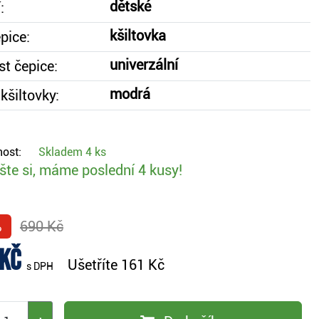
dětské
:
kšiltovka
pice:
univerzální
st čepice:
modrá
kšiltovky:
ost:
Skladem
4 ks
te si, máme poslední 4 kusy!
%
690 Kč
 Kč
Ušetříte
161 Kč
s DPH