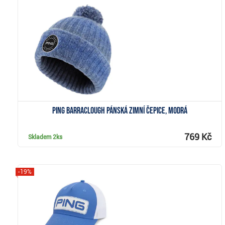
Zobrazit
Ping Barraclough pánská zimní čepice, modrá
769 Kč
Skladem
2ks
-19%
Zobrazit