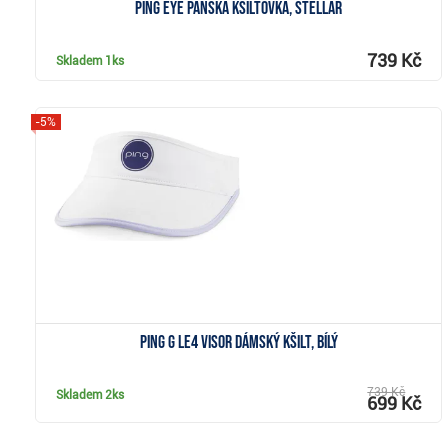
Ping Eye pánská kšiltovka, stellar
739 Kč
Skladem
1ks
-5%
Zobrazit
Ping G Le4 Visor dámský kšilt, bílý
739 Kč
Skladem
2ks
699 Kč