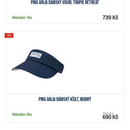
PING Arlia dámský visor, tropic retreat
739 Kč
Skladem
1ks
-9%
Zobrazit
Ping Arlia dámský kšilt, modrý
759 Kč
Skladem
3ks
690 Kč