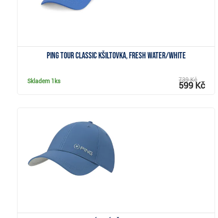
PING Tour Classic kšiltovka, fresh water/white
739 Kč
Skladem
1ks
599 Kč
Zobrazit