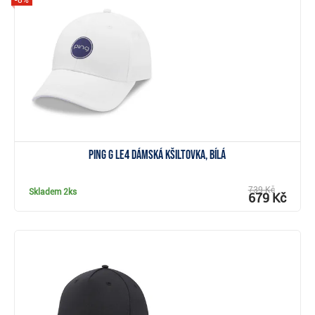
-8%
Zobrazit
Ping G Le4 dámská kšiltovka, bílá
739 Kč
Skladem
2ks
679 Kč
Zobrazit