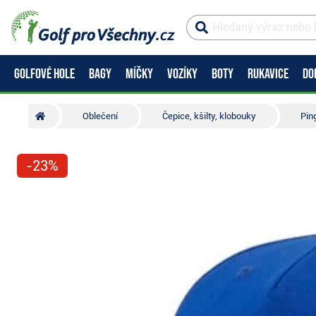
GOLFOVÉ HOLE
BAGY
MÍČKY
VOZÍKY
BOTY
RUKAVICE
DO
Oblečení
Čepice, kšilty, klobouky
Pin
-23%