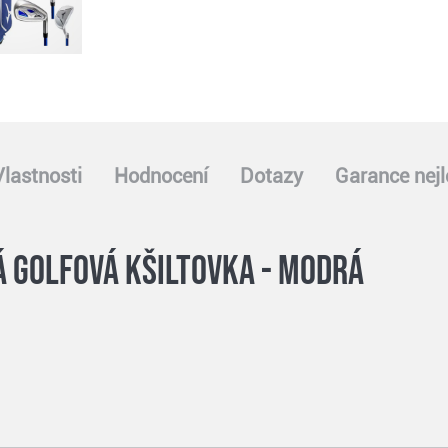
Vlastnosti
Hodnocení
Dotazy
Garance nejl
á golfová kšiltovka - modrá