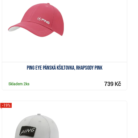
Zobrazit
PING Eye pánská kšiltovka, rhapsody pink
739 Kč
Skladem
2ks
-19%
Zobrazit