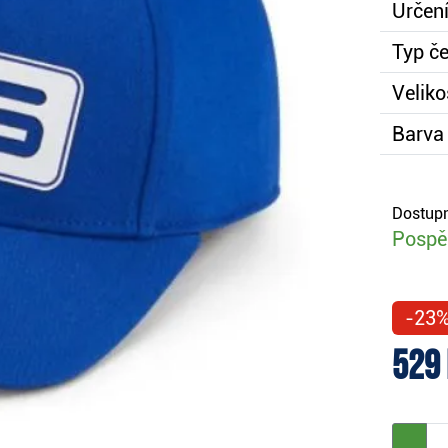
Určení
Typ če
Veliko
Barva 
Dostupn
Pospěš
-23
529