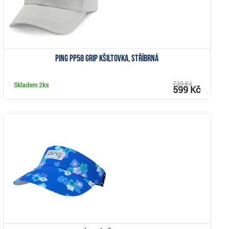
Ping PP58 Grip kšiltovka, stříbrná
739 Kč
Skladem
2ks
599 Kč
Zobrazit