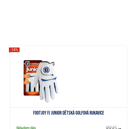
-18%
Zobrazit
Footjoy FJ Junior dětská golfová rukavice
369 Kč
Skladem
6ks