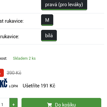
pravá (pro leváky)
M
st rukavice:
bílá
rukavice:
ost:
Skladem
2 ks
%
390 Kč
 Kč
Ušetříte
191 Kč
s DPH
Do košíku
+