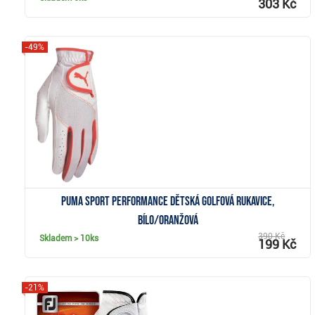
303 Kč
-49%
Zobrazit
Puma Sport Performance dětská golfová rukavice,
bílo/oranžová
390 Kč
Skladem
> 10ks
199 Kč
-21%