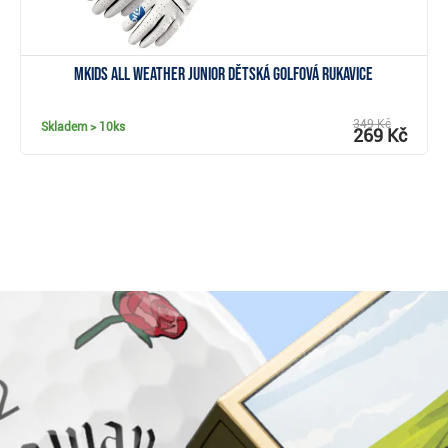
MKids All Weather Junior dětská golfová rukavice
349 Kč
Skladem
> 10ks
269 Kč
Proč nakoupit u Golf pro všechny.cz?