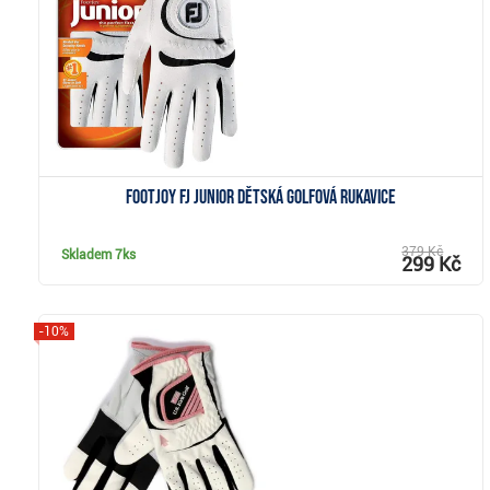
Zobrazit
Footjoy FJ Junior dětská golfová rukavice
379 Kč
Skladem
7ks
299 Kč
-10%
Zobrazit