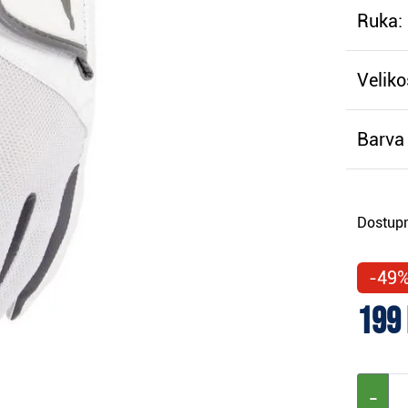
Ruka:
Veliko
Barva 
Dostupn
-49
199
−