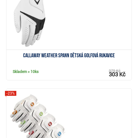
Zobrazit
Callaway Weather Spann dětská golfová rukavice
379 Kč
Skladem
> 10ks
303 Kč
-23%
Zobrazit