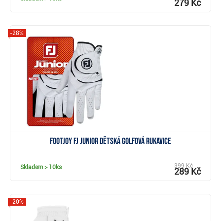
279 Kč
-28%
Zobrazit
FootJoy FJ Junior dětská golfová rukavice
399 Kč
Skladem
> 10ks
289 Kč
-20%