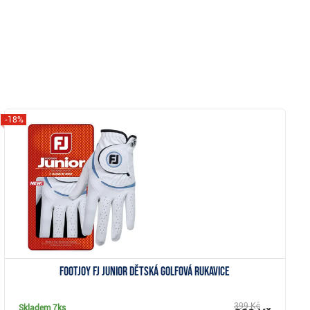
-18%
Zobrazit
FootJoy FJ Junior dětská golfová rukavice
399 Kč
Skladem
7ks