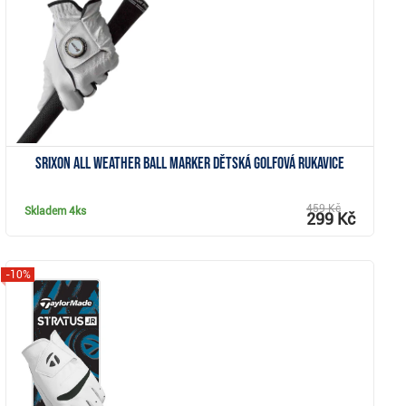
Zobrazit
Srixon All Weather Ball Marker dětská golfová rukavice
459 Kč
Skladem
4ks
299 Kč
-10%
Zobrazit