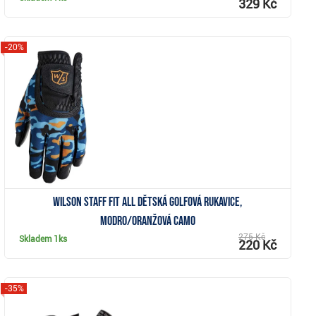
329 Kč
-20%
Zobrazit
Wilson Staff Fit All dětská golfová rukavice,
modro/oranžová camo
275 Kč
Skladem
1ks
220 Kč
-35%