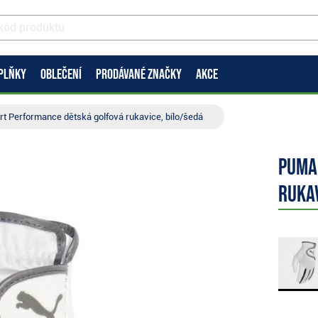
PLŇKY
OBLEČENÍ
PRODÁVANÉ ZNAČKY
AKCE
t Performance dětská golfová rukavice, bílo/šedá
Puma
rukav