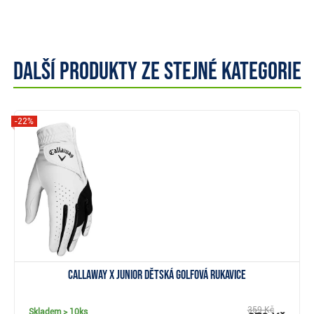
Další produkty ze stejné kategorie
-22%
Zobrazit
Callaway X Junior dětská golfová rukavice
359 Kč
Skladem
> 10ks