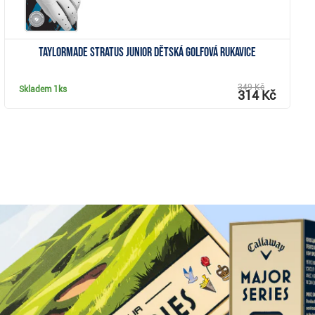
TaylorMade Stratus Junior dětská golfová rukavice
349 Kč
Skladem
1ks
314 Kč