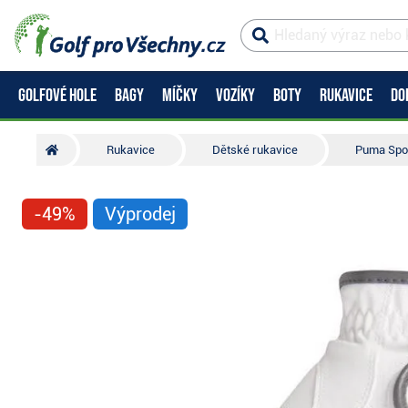
GOLFOVÉ HOLE
BAGY
MÍČKY
VOZÍKY
BOTY
RUKAVICE
DO
Rukavice
Dětské rukavice
Puma Spor
-49%
Výprodej